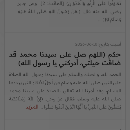
تَعَاوَنُوا عَلَى الْإِثْمِ وَالْعُدْوَانِ) [المائدة: 2]، وعن جابر
رضي الله عنه قال: (لَعَنَ رَسُولُ اللهِ صَلَّى اللهُ عَلَيْهِ
وَسَلَّمَ آكِلَ ...
أضيف بتاريخ:
18-06-2026
حكم (اللهم صل على سيدنا محمد قد
ضاقت حيلتي، أدركني يا رسول الله)
الحمد لله، والصلاة والسلام على سيدنا رسول الله الصلاة
على النبي صلى الله عليه وسلم من أجلِّ الأذكار التي يرددها
المسلم، وقد أمرنا الله تعالى بالصلاة على سيدنا محمد
صلى الله عليه وسلم، فقال عز وجل: (إِنَّ اللَّهَ وَمَلَائِكَتَهُ
المزيد
يُصَلُّونَ عَلَى النَّبِيِّ يَا أَيُّهَا الَّذِينَ آمَنُوا صَلُّوا ...