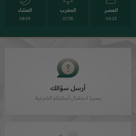
العصر
المغرب
العشاء
08:59
07:35
04:23
أرسل سؤالك
يسرنا استقبال أسئلتكم الشرعية