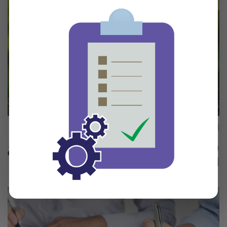
أضيف بتاريخ: 26-03-2026
قرار رقم (333) حكم اعتبار المشاريع
الزراعية لصالح ...