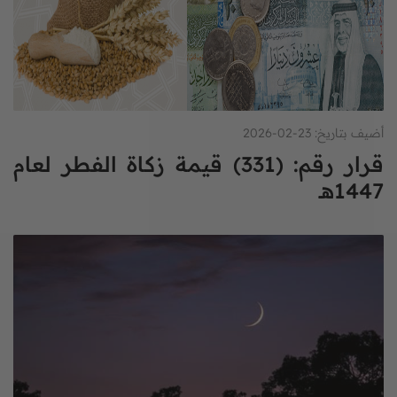
أضيف بتاريخ: 23-02-2026
قرار رقم: (331) قيمة زكاة الفطر لعام
1447هـ