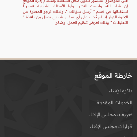
على الموضوع المنشور لتكون محل استفادة واهتمام إدارة الموقع
إن شاء الله، وليست للنشر. وأما الأسئلة الشرعية فيسرنا
استقبالها في قسم " أرسل سؤالك "، ولذلك نرجو المعذرة من
الإخوة الزوار إذا لم يُجَب على أي سؤال شرعي يدخل من نافذة "
التعليقات " وذلك لغرض تنظيم العمل. وشكرا
خارطة الموقع
دائرة الإفتاء
الخدمات المقدمة
تعريف بمجلس الإفتاء
قرارات مجلس الإفتاء