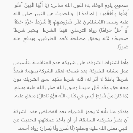
صحيح، يلزم الوفاء به؛ لقول الله تعالى: {يَا أَيُّهَا الَّذِينَ آمَنُوا
أَوْفُوا بِالْعُقُودِ} [المائدة:1]، وللحديث عن النبي صلى الله
عليه وسلم: (المُسْلِمُونَ عَلَى شُرُوطِهِمْ، إِلاَّ شَرْطًا حَرَّمَ حَلاَلاً،
أَوْ أَحَلَّ حَرَامًا) رواه الترمذي، فهذا الشرط يعتبر شرطاً
صحيحًا؛ لأنه يحقق مصلحة لأحد الطرفين، ويدفع عنه
ضررًا.
وأما اشتراط الشريك على شريكه عدم المنافسة بتأسيس
عمل مشابه للشركة، بعد فسخه لعقد الشركة بينهما؛ فيعدُّ
شرطاً باطلاً لا أثر له؛ لأنه شرط مقيّد لحق الشريك دون
وجه حق، وقد قال سيدنا رسول الله صلى الله عليه وسلم:
(مَا كَانَ مِنْ شَرْطٍ لَيْسَ فِي كِتَابِ اللَّهِ فَهُوَ بَاطِلٌ) متفق عليه.
ونذكر هنا بأنه لا يجوز للشريك بعد انفضاض عقد الشركة
أن يضرَّ بشركته السابقة، أو أن يأخذ عملائهم، للحديث عن
النبي صلى الله عليه وسلم: (لَا ضَرَرَ وَلَا ضِرَارَ) رواه أحمد.