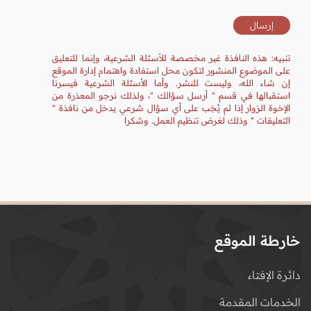
تنبيه: هذه النافذة غير مخصصة للأسئلة الشرعية، وإنما للتعليق
على الموضوع المنشور لتكون محل استفادة واهتمام إدارة الموقع
إن شاء الله، وليست للنشر. وأما الأسئلة الشرعية فيسرنا
استقبالها في قسم " أرسل سؤالك "، ولذلك نرجو المعذرة من
الإخوة الزوار إذا لم يُجَب على أي سؤال شرعي يدخل من نافذة "
التعليقات " وذلك لغرض تنظيم العمل. وشكرا
خارطة الموقع
دائرة الإفتاء
الخدمات المقدمة