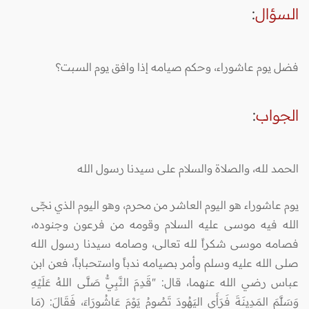
السؤال
:
فضل يوم عاشوراء، وحكم صيامه إذا وافق يوم السبت؟
الجواب
:
الحمد لله، والصلاة والسلام على سيدنا رسول الله
يوم عاشوراء هو اليوم العاشر من محرم، وهو اليوم الذي نجّى
الله فيه موسى عليه السلام وقومه من فرعون وجنوده،
فصامه موسى شكراً لله تعالى، وصامه سيدنا رسول الله
صلى الله عليه وسلم وأمر بصيامه ندباً واستحباباً، فعن ابن
عباس رضي الله عنهما، قال: "قَدِمَ النَّبِيُّ صَلَّى اللهُ عَلَيْهِ
وَسَلَّمَ المَدِينَةَ فَرَأَى اليَهُودَ تَصُومُ يَوْمَ عَاشُورَاءَ، فَقَالَ: (مَا