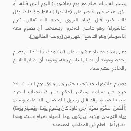
يتيسر له ذلك صام مع يوم (عاشوراء) اليوم الذي قبله، أو
الذي بعده، فإن اقتصر على (عاشوراء) فقط جاز ذلك، وكل
ذلك خير، قال الإمام النووي رحمه الله تعالى: "يوم
(عاشوراء) وهو عاشر المحرم، ويستحب أن يصوم معه
(تاسوعاء) وهو التاسع" انتهى من [روضة الطالبين].
وعلى هذا؛ فصيام عاشوراء على ثلاث مراتب: أدناها أن يصام
وحده، وفوقه أن يصام التاسع معه، وفوقه أن يصام التاسع
والحادي عشر معه.
وصيام عاشوراء مستحب حتى وإن وافق يوم السبت، فلا
حرج في صيامه، ويبقى الحكم على الاستحباب لوجود
سبب للصيام، وقد قال رسول الله صلى الله عليه وسلم:
(أَفْضَلُ الصَّوْمِ صَوْمُ أَخِي دَاوُدَ كَانَ يَصُومُ يَوْمًا، وَيُفْطِرُ يَوْمًا)
رواه الترمذي، ولا بد أن يكون بهذا الصيام صيام سبت، وهذا
اتفاق أهل العلم في المذاهب المعتمدة.