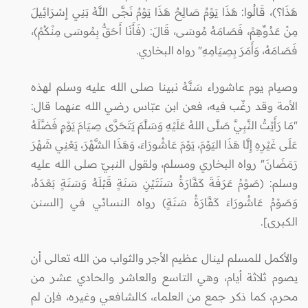
هَذَا؟)، قَالُوا: هَذَا يَوْمٌ صَالِحٌ هَذَا يَوْمٌ نَجَّى اللَّهُ بَنِي إِسْرَائِيلَ
مِنْ عَدُوِّهِمْ، فَصَامَهُ مُوسَى، قَالَ: (فَأَنَا أَحَقُّ بِمُوسَى مِنْكُمْ)،
فَصَامَهُ، وَأَمَرَ بِصِيَامِهِ" رواه البخاري.
وصيام يوم عاشوراء سَنَّهُ نبينا صلى الله عليه وسلم لهذه
الأمة وقد رغّب فيه، فعن ابن عبّاس رضي الله عنهما قال:
"مَا رَأَيْتُ النَّبِيَّ صَلَّى اللهُ عَلَيْهِ وَسَلَّمَ يَتَحَرَّى صِيَامَ يَوْمٍ فَضَّلَهُ
عَلَى غَيْرِهِ إِلَّا هَذَا اليَوْمَ، يَوْمَ عَاشُورَاءَ، وَهَذَا الشَّهْرَ، يَعْنِي شَهْرَ
رَمَضَانَ" رواه البخاري ومسلم، ولقول النبيّ صلى الله عليه
وسلم: (صَوْمُ عَرَفَةَ كَفَّارَةُ سَنَتَيْنِ سَنَةٍ قَبْلَهُ وَسَنَةٍ بَعْدَهُ،
وَصَوْمُ عَاشُورَاءَ كَفَّارَةُ سَنَةٍ) رواه النسائي في [السنن
الكبرى].
والأكمل للمسلم لينال عظيم الأجر والثواب من الله تعالى أن
يصوم ثلاثة أيام، وهي التاسع والعاشر والحادي عشر من
محرم، كما ذكر جمع من العلماء، كالشافعي وغيره، فإن لم