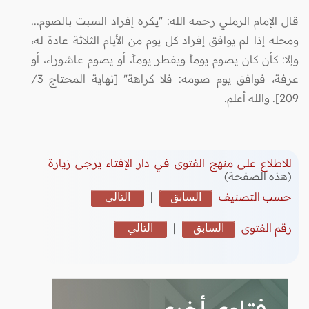
قال الإمام الرملي رحمه الله: "يكره إفراد السبت بالصوم...
ومحله إذا لم يوافق إفراد كل يوم من الأيام الثلاثة عادة له،
وإلا: كأن كان يصوم يوماً ويفطر يوماً، أو يصوم عاشوراء، أو
عرفة، فوافق يوم صومه: فلا كراهة" [نهاية المحتاج 3/
209]. والله أعلم.
للاطلاع على منهج الفتوى في دار الإفتاء يرجى زيارة
(هذه الصفحة)
حسب التصنيف
السابق
|
التالي
رقم الفتوى
السابق
|
التالي
فتاوى أخرى