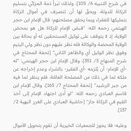
في شرح التنبيه 6/ 105]، ولذلك تبرأ ذمة المزكّي بتسليم
الزكاة للدولة، ويحقّ لها أن تتصرف في أموال الزكاة
بتمليكها للفقراء وبما يحقق مصلحتهم؛ قال الإمام ابن حجر
الهيتمي رحمه الله: "قبض الإمام للزكاة هل هو بمحض
الولاية، إذ لا يتوقف على توكيل المستحقين له أو بحالة بين
الولاية المحضة والوكالة فله نظر عليهم دون نظر ولي اليتيم
وفوق نظر الوكيل أي والظاهر الثاني" [تحفة المحتاج في
شرح المنهاج 3/ 351]، وقال الإمام ابن حجر الهيتمي: "له
-أي للإمام- أن يُلزمه -أي الفقير- بالشراء وعدم إخراجه عن
ملكه لما في ذلك من المصلحة العامّة، فلم ينظر لما فيه
من جبر الرشيد" [تحفة المحتاج 7/ 165]، وقال الإمام ابن
قاسم العبادي رحمه الله: "لو أدى اجتهاد الإمام إلى أخذ
القيم في الزكاة جاز" [حاشية العبادي على الغرر البهية 2/
137].
وعليه؛ فلا يجوز للجمعيات الخيرية أن تقوم بتحويل الأموال