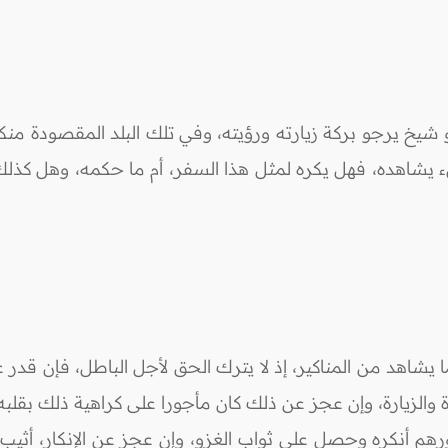
شيخ يرجو بركة زيارته ورؤيته، وفي تلك البلد المقصودة منكرات
يشاهده، فهل يكره لمثل هذا السفر، أم ما حكمه، وهل كذلك 
لما يشاهد من المناكير، إذ لا يترك الحق لأجل الباطل، فإن ق
الزيارة، وإن عجز عن ذلك كان مأجورا على كراهية ذلك بقلبه.
هم أنكره وحصل على ثواب الغزو، وإن عجز عن الإنكار، أثيب ع