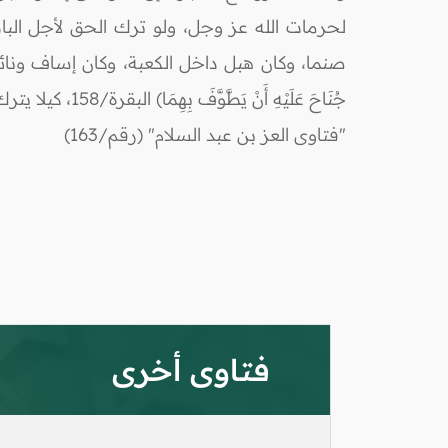
لحرمات الله عز وجل، ولو ترك الحق لأجل البا
صنما، وكان هبل داخل الكعبة، وكان إساف ونائلة
جُنَاحَ عَلَيْهِ أَنْ يَطَّوَّفَ بِهِمَا) البقرة/158، كيلا يترك حق لأجل الباطل. والله أعلم.
"فتاوى العز بن عبد السلام" (رقم/163)
فتاوى أخرى