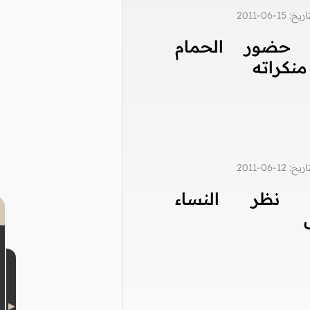
1-06-2011
 حضور الحمام
منكراته
1-06-2011
 نظر النساء