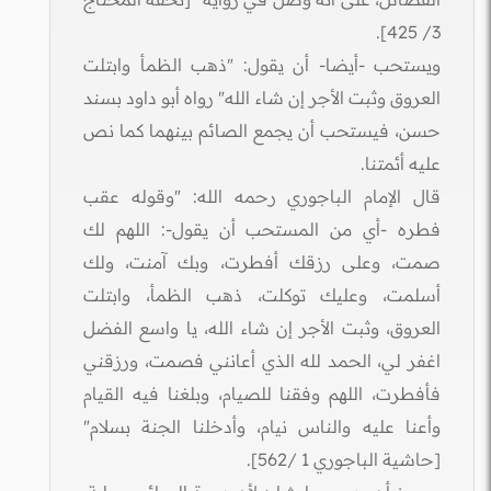
3/ 425].
ويستحب -أيضا- أن يقول: "ذهب الظمأ وابتلت
العروق وثبت الأجر إن شاء الله" رواه أبو داود بسند
حسن، فيستحب أن يجمع الصائم بينهما كما نص
عليه أئمتنا.
قال الإمام الباجوري رحمه الله: "وقوله عقب
فطره -أي من المستحب أن يقول-: اللهم لك
صمت، وعلى رزقك أفطرت، وبك آمنت، ولك
أسلمت، وعليك توكلت، ذهب الظمأ، وابتلت
العروق، وثبت الأجر إن شاء الله، يا واسع الفضل
اغفر لي، الحمد لله الذي أعانني فصمت، ورزقني
فأفطرت، اللهم وفقنا للصيام، وبلغنا فيه القيام
وأعنا عليه والناس نيام، وأدخلنا الجنة بسلام"
[حاشية الباجوري 1 /562].