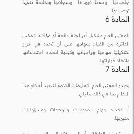
جلساتها وحفظ قيودها وسجلاتها ومتابعة تنفيذ
توصياتها.
المادة 6
للمفتي العام تشكيل أي لجنة دائمة أو مؤقتة لتمكين
الدائرة من القيام بمهامها على أن تحدد في قرار
تشكيلها مهامها وواجباتها وكيفية انعقاد اجتماعاتها
واتخاذ قراراتها.
المادة 7
يصدر المفتي العام التعليمات اللازمة لتنفيذ أحكام هذا
النظام بما في ذلك ما يلي:
أ- تحديد مهام المديريات والوحدات ومسؤوليات
مديريها.
ب- تحديد العلاقة وأساليب الاتصال والتنسيق بين