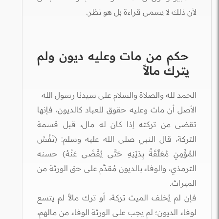
لأن ذلك لا يسمى قراءة بل هو نظر.
حكم من مات وعليه ديون ولم
يترك مالاً
الحمد لله والصلاة والسلام على سيدنا رسول الله
الأصل أن مات وعليه حقوق للعباد كالديون، فإنها
تقضى من تركته إذا كان له مال، قبل قسمة
التركة، قال النبي صلى الله عليه وسلم: (نَفْسُ
المُؤْمِنِ مُعَلَّقَةٌ بِدَيْنِهِ حَتَّى يُقْضَى عَنْهُ) حسنه
الترمذي، والوفاء بالديون مُقدَّم على حق الورثة من
الميراث.
فإن لم يُخلف الميت تركة، أو ترك مالاً لم يتسع
لوفاء الديون؛ لم يجب على الورثة الوفاء من مالهم،