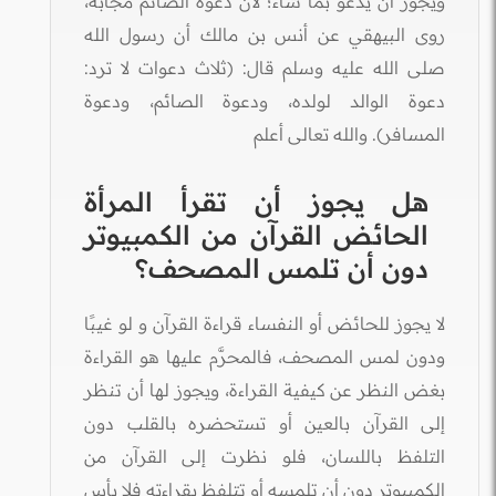
ويجوز أن يدعو بما شاء؛ لأن دعوة الصائم مجابة،
روى البيهقي عن أنس بن مالك أن رسول الله
صلى الله عليه وسلم قال: (ثلاث دعوات لا ترد:
دعوة الوالد لولده، ودعوة الصائم، ودعوة
المسافر). والله تعالى أعلم
هل يجوز أن تقرأ المرأة
الحائض القرآن من الكمبيوتر
دون أن تلمس المصحف؟
لا يجوز للحائض أو النفساء قراءة القرآن و لو غيبًا
ودون لمس المصحف، فالمحرَّم عليها هو القراءة
بغض النظر عن كيفية القراءة، ويجوز لها أن تنظر
إلى القرآن بالعين أو تستحضره بالقلب دون
التلفظ باللسان، فلو نظرت إلى القرآن من
الكمبيوتر دون أن تلمسه أو تتلفظ بقراءته فلا بأس