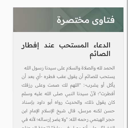
فتاوى مختصرة
الدعاء المستحب عند إفطار
الصائم
الحمد لله والصلاة والسلام على سيدنا رسول الله
يستحب للصائم أن يقول عقب فطره -أي بعد أن
يأكل أو يشرب-: "اللهم لك صمت وعلى رزقك
أفطرت"؛ لأنّ سيدنا النبي صلى الله عليه وسلم
كان يقول ذلك، والحديث رواه أبو داود بإسناد
حسن لكنه مرسل، قال شيخ الإسلام الإمام ابن
حجر الهيتمي رحمه الله: "ولا يضر إرساله؛ لأنه في
الفضائل، على أنه وصل في رواية" [تحفة المحتاج