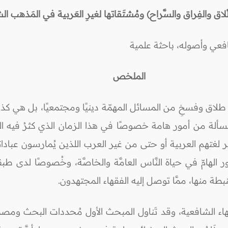
َّلاق والفِراق والسَّراح) ومُشتَقاتها لغيرِ العَربية في المَذهب ال
عي وأصوله، باحثة علمية
الملخص
 من طلاق وفسخِ من المسائل المهمّة دينيًا ومجتمعيًا، بل هي 
المسألة من أمور هامة خصوصًا في هذا الزمان الذي كثرُ فيه ال
 لغتهم العربية أو حتى من غير العرب اللذين يُمارسون عبادات
الهامّ في حياة النَّاس العامَّة والخاصَّة، وخُصوصًا لدى طب
طة منها، ممَّا توصل إليه الفقهاء المجتهدون.
اء الشافعية، وقد تَناول المبحث الأول مُحددات البحث ومصطل