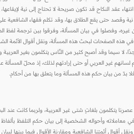
انتهاء عقد النكاح قد تكون صريحة لا تحتاج إلى نية لإيقاعها،
إلى نية وقصد حتى يقع الطلاق بها، وقد تكلم فقهاء الشافعية ع
من غيره، وفصلوا في بيان المسألة، وفرقوا بين ترجمة لفظ ا
 في هذه الصفحات لبحث هذه المسألة، ونقل أقوال الأئمة الشا
ًا، لا سيما وقد أصبح كثير من النَّاس يتكلمون بغير العربية
 لسانهم غير العربي أو حتى إرادتهم لذلك، إذ محلّ المسألة عامٌ
 فلا بدّ من بيان حكم هذه المسألة وما يتعلق بها من أحكام.
ا يتكلمون بلغاتٍ شتى غير العربية، ولربما كانت عند البعض
 معاملاته وأحواله الشخصية إلى بيان حكم التلفظ بألفاظ ال
نقل أقوال أئمتنا الشافعية ومقارنة الأقوال فيما بينها لبيا