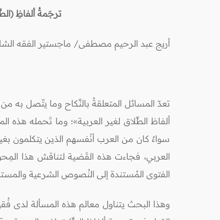
ترجَمةُ ألفاظِ (الط
أريج عبد الرحيم مصطفى/ ماجستير الفقه الشاف
تعدّ المسائل المتعلقةُ بالنَّكاح وما يتّصل به
ألفاظ الطَّلاق لغير العربية»؛ وما تَحمله هذه 
سواءٌ كان من العرب أنْفسهم الذين يتكلمون بغير
العربي، فجاءت هذه القَضية لتناقش هذا المِحور 
الفتوى المُستندة إلى النُصوص الشرعية والمستنب
وهذا البحث يتناول معالم هذه المسألة لدى فُقه