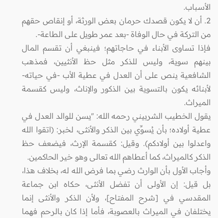
الأسباب.
2. أن لا يكون قصدك حرمان بعض الورثة، أو إنقاص حقهم
من التركة في حال الوفاة -بعد عمر طويل على الطاعة-.
فإذا تساوى الأبناء في حاجاتهم؛ فينبغي أن تقسم المال
بينهم سوية، وليس للذكر مثل حظ الأنثيين، فمذهب
الشافعية ينص على أن العدل في عطية الأب -في حياته-
لأبنائه يكون بالتسوية بين الذكور والإناث، وليس كقسمة
الميراث.
يقول الخطيب الشربيني رحمه الله: "يسن للوالد العدل في
عطية أولاده؛ بأن يُسوِّي بين الذكر والأنثى، لخبر: (اتقوا الله
واعدلوا بين أولادكم). وقيل: كقسمة الإرث، فيضعف حظ
الذكر كالميراث، كما أعطاهم الله تعالى وهو خير الحاكمين.
وأجاب الأول بأن الوارث رضي بما فرض الله له، بخلاف هذا،
بل قيل: إن الأولى أن تفضل الأنثى، حكاه ابن جماعة
المقدسي في [شرح المفتاح]، ولأن الذكر والأنثى إنما
يختلفان في الميراث بالعصوبة، فأما إذا كان بالرحم فهما