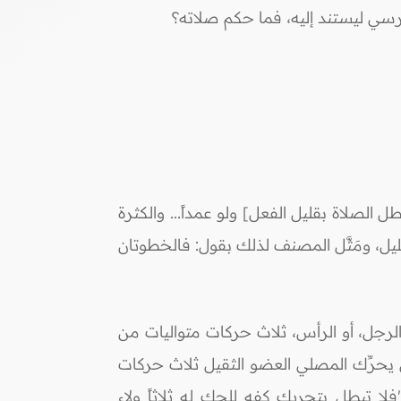
رسي ليستند إليه، فما حكم صلاته؟
 الصلاة بقليل الفعل] ولو عمداً... والكثرة
يل، ومَثَّل المصنف لذلك بقول: فالخطوتان
و الرجل، أو الرأس، ثلاث حركات متواليات من
أن يحرِّك المصلي العضو الثقيل ثلاث حركات
لا تبطل بتحريك كفه للحك له ثلاثاً ولاء