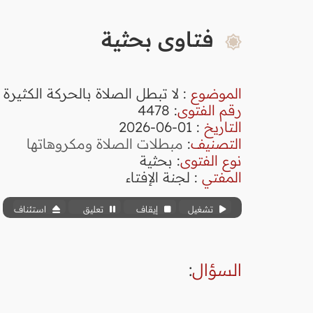
فتاوى بحثية
الموضوع
: لا تبطل الصلاة بالحركة الكثيرة
رقم الفتوى
:
4478
التاريخ
: 01-06-2026
التصنيف
:
مبطلات الصلاة ومكروهاتها
نوع الفتوى
:
بحثية
المفتي
: لجنة الإفتاء
تشغيل
إيقاف
تعليق
استئناف
السؤال
: