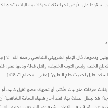
ن السقوط على الأرض تحرك ثلاث حركات متتاليات باتجاه الك
له
تين ونحوها، قال الإمام الشربيني الشافعي رحمه الله: "لا [تبطل
ً كخلع الخف، ولبس الثوب الخفيف، وقتل قملة ودمها عفو؛ فقل
ام؛ قليل لحديث خلع النعلين" [مغني المحتاج 1/ 418].
َّر بثلاث حركات متواليات فأكثر، أو تحريك عضو ثقيل كاليد، أ
اجة؛ فلا تبطل الصلاة بها، فقد أجاز فقهاء السادة الشافعية 
ه عن القبلة-، قال الإمام الشرقاوي الشافعي رحمه الله: "ف