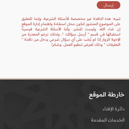
تنبيه: هذه النافذة غير مخصصة للأسئلة الشرعية، وإنما للتعليق
على الموضوع المنشور لتكون محل استفادة واهتمام إدارة الموقع
إن شاء الله، وليست للنشر. وأما الأسئلة الشرعية فيسرنا
استقبالها في قسم " أرسل سؤالك "، ولذلك نرجو المعذرة من
الإخوة الزوار إذا لم يُجَب على أي سؤال شرعي يدخل من نافذة "
التعليقات " وذلك لغرض تنظيم العمل. وشكرا
خارطة الموقع
دائرة الإفتاء
الخدمات المقدمة