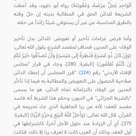
الْوَاجِدِ يُحِلُّ عِرْضَهُ، وَعُقُوبَتَهُ) رواه أبو داوود، وقد أعطت
الشريعة للدائن الحق في المطالبة بدينه إن حلّ وقته
بالطرق المناسبة، من غير أن يستوفي شيئاً زائداً عن حقه.
وأما فرض غرامات تأخير أو تعويض -للدائن بدل تأخير
الوفاء- على المدين، فمنافٍ لمقصد الشرع، يقول الله تعالى:
{وَإِنْ كَانَ ذُو عُسْرَةٍ فَنَظِرَةٌ إِلَى مَيْسَرَةٍ وَأَنْ تَصَدَّقُوا خَيْرٌ لَكُمْ
إِنْ كُنْتُمْ تَعْلَمُونَ} [البقرة: 280]، وجاء في قرار "مجلس
الإفتاء الأردني" رقم (
124
): "قرر المجلس أن إعطاء الدائن
صلاحية الحصول على التعويض والمطالبة به فيما إذا تأخَّر
المدين عن الوفاء بالتزاماته تجاه الدائن، هو ما يسمى
"بالشرط الجزائي" في الديون، وحكم هذا الشرط أنه فاسد
مفسد للعقد؛ لأنه من ربا الجاهلية الذي جاء تحريمه في
القرآن، قال الله تعالى: (وَأَحَلَّ اللّهُ الْبَيْعَ وَحَرَّمَ الرِّبَا) [البقرة:
275]، أي أن الزيادة عند حلول الأجل آخراً، كاشتراطها في
أول العقد، وذلك أن العرب كانت لا تعرف ربا إلا ذلك، فكانت