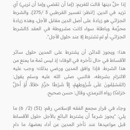
إذا حلَّ دينها قالت للغريم: (إما أن تقضي وإما أن تربي) أي
تزيد في الدين. [انظر: تفسير القرطبي 3 /275]، والشرط
الجزائي هو زيادة على أصل الدين مقابل الأجل، وهذه زيادة
محرَّمة وباطلة سواء كانت مشروطة في العقد كالشرط
الجزائي، أو لم تشترط إلا عند حلول الأجل".
هذا؛ ويجوز للدائن أن يشترط على المدين حلول سائر
الأقساط في حال تأخره في الوفاء؛ إذ ليس ثمة ما يمنع من
هذا الشرط، فإذا وافق المدين ورضي بذلك؛ وجب عليه
الالتزام بشرطه، فالنبي صلى الله عليه وسلم يقول:
(المُسْلِمُونَ عَلَى شُرُوطِهِمْ، إِلاَّ شَرْطًا حَرَّمَ حَلاَلاً، أَوْ أَحَلَّ
حَرَامًا) رواه الترمذي، وقال: حسن صحيح.
وجاء في قرار مجمع الفقه الإسلامي رقم: (51) (2/ 6) ما
يلي: "يجوز شرعاً أن يشترط البائع بالأجل حلول الأقساط
قبل مواعيدها عند تأخر المدين عن أداء بعضها، ما دام