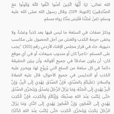
الله تعالى: (يَا أَيُّهَا الَّذِينَ آمَنُوا اتَّقُوا اللَّهَ وَكُونُوا مَعَ
الصَّادِقِينَ) [التوبة: 119]، وقال رسول الله صلى الله عليه
وسلم: (مَنْ غَشَّنَا فَلَيْسَ مِنَّا) رواه مسلم.
وذكرُ صفات في السلعة ما ليس فيها يعد كذباً وغشاً، ولا
يخفى حرمة الكذب والغش من أجل الحصول على مكاسب
دنيوية، جاء في قرار مجلس الإفتاء الأردني رقم (101): "يجب
على المسلم -تاجراً كان أو مندوب مبيعات، أو في أي موقع
كان- أن يكون صادقاً في جميع أقواله، وأن يبيّن الحقيقة
دائماً في كل سلعة من السلع التي يُروِّج لها، ويحرم عليه
الكذب أو التدليس في جميع الأحوال، قال عليه الصلاة
والسلام: (عَلَيْكُمْ بِالصِّدْقِ، فَإِنَّ الصِّدْقَ يَهْدِي إِلَى الْبِرِّ، وَإِنَّ
الْبِرَّ يَهْدِي إِلَى الْجَنَّةِ، وَمَا يَزَالُ الرَّجُلُ يَصْدُقُ وَيَتَحَرَّى الصِّدْقَ
حَتَّى يُكْتَبَ عِنْدَ اللهِ صِدِّيقًا، وَإِيَّاكُمْ وَالْكَذِبَ، فَإِنَّ الْكَذِبَ
يَهْدِي إِلَى الْفُجُورِ، وَإِنَّ الْفُجُورَ يَهْدِي إِلَى النَّارِ، وَمَا يَزَالُ
الرَّجُلُ يَكْذِبُ وَيَتَحَرَّى الْكَذِبَ حَتَّى يُكْتَبَ عِنْدَ اللهِ كَذَّابًا)