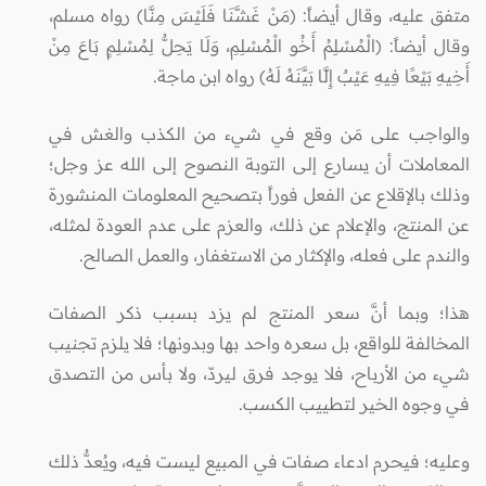
متفق عليه، وقال أيضاً: (مَنْ غَشَّنَا فَلَيْسَ مِنَّا) رواه مسلم،
وقال أيضاً: (الْمُسْلِمُ أَخُو الْمُسْلِمِ، وَلَا يَحِلُّ لِمُسْلِمٍ بَاعَ مِنْ
أَخِيهِ بَيْعًا فِيهِ عَيْبٌ إِلَّا بَيَّنَهُ لَهُ) رواه ابن ماجة.
والواجب على مَن وقع في شيء من الكذب والغش في
المعاملات أن يسارع إلى التوبة النصوح إلى الله عز وجل؛
وذلك بالإقلاع عن الفعل فوراً بتصحيح المعلومات المنشورة
عن المنتج، والإعلام عن ذلك، والعزم على عدم العودة لمثله،
والندم على فعله، والإكثار من الاستغفار، والعمل الصالح.
هذا؛ وبما أنَّ سعر المنتج لم يزد بسبب ذكر الصفات
المخالفة للواقع، بل سعره واحد بها وبدونها؛ فلا يلزم تجنيب
شيء من الأرباح، فلا يوجد فرق ليردّ، ولا بأس من التصدق
في وجوه الخير لتطييب الكسب.
وعليه؛ فيحرم ادعاء صفات في المبيع ليست فيه، ويُعدُّ ذلك