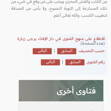
من الكذب والغش المحرَّم، ويجب على مَن وقع في شيء من
ذلك المسارعة إلى التوبة النصوح، ولا بأس من الصدقة
لتطييب الكسب. والله تعالى أعلم.
للاطلاع على منهج الفتوى في دار الإفتاء يرجى زيارة
(هذه الصفحة)
حسب التصنيف
السابق
|
التالي
رقم الفتوى
السابق
|
التالي
فتاوى أخرى