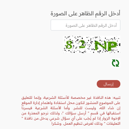
أدخل الرقم الظاهر على الصورة
تنبيه: هذه النافذة غير مخصصة للأسئلة الشرعية، وإنما للتعليق
على الموضوع المنشور لتكون محل استفادة واهتمام إدارة الموقع
إن شاء الله، وليست للنشر. وأما الأسئلة الشرعية فيسرنا
استقبالها في قسم " أرسل سؤالك "، ولذلك نرجو المعذرة من
الإخوة الزوار إذا لم يُجَب على أي سؤال شرعي يدخل من نافذة "
التعليقات " وذلك لغرض تنظيم العمل. وشكرا