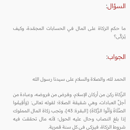
السؤال
:
ما حكم الزكاة على المال في الحسابات المجمّدة، وكيف
يُزكَّى؟
الجواب
:
الحمد لله، والصلاة والسلام على سيدنا رسول الله
الزّكاة ركن من أركان الإسلام، وفرض من فروضه، وعبادة من
أجلِّ العبادات، وهي شقيقة الصلاة؛ لقوله تعالى: {وَأَقِيمُوا
الصَّلَاةَ وَآتُوا الزَّكَاةَ} [البقرة: 43]، وتجب زكاة المال المملوك
إذا بلغ النصاب وحال عليه الحول؛ لأنه مال تحققت فيه
شروط الزكاة، فيزكى في كل سنة قمرية.