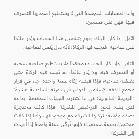
وأما الحسابات المجمدة التي لا يستطيع أصحابها التصرف
فيها، فهي على قسمين:
الأول: إذا كان البنك يقوم بتشغيل هذا الحساب ويُدر عائداً
على صاحبه؛ فتجب فيه الزكاة؛ لأنه مال يُنمى لصاحبه.
الثاني: وإذا كان الحساب مجمّداً ولا يستطيع صاحبه سحبه
أو التصرف فيه، ولا يُدر عائداً؛ لم تجب فيه الزكاة حتى
يقبضه صاحبه، فإذا قبضه زكَّاه لسنة واحدة، جاء في قرار
مجمع الفقه الإسلامي الدولي في دورته السادسة عشرة:
"الوديعة القانونية: هي ما تشترط الجهات المختصة إيداعه
لدى بنك؛ لمنح الترخيص للشركة، فإذا كانت محتجزة
بصفة مؤقتة؛ تزكيها الشركة مع موجوداتها، وأما إذا كانت
محتجزة بصفة مستمرة؛ فإنها تُزكَّى لسنة واحدة إذا أُعيدت
إلى الشركة".