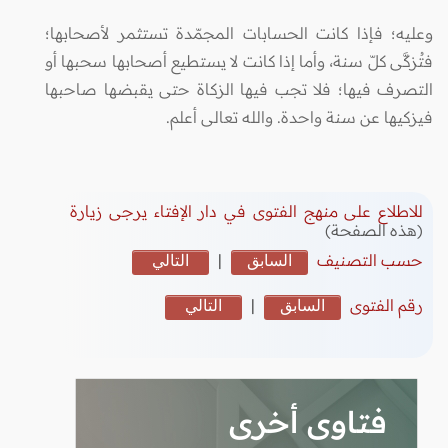
وعليه؛ فإذا كانت الحسابات المجمّدة تستثمر لأصحابها؛
فتُزكَّى كلّ سنة، وأما إذا كانت لا يستطيع أصحابها سحبها أو
التصرف فيها؛ فلا تجب فيها الزكاة حتى يقبضها صاحبها
فيزكيها عن سنة واحدة. والله تعالى أعلم.
للاطلاع على منهج الفتوى في دار الإفتاء يرجى زيارة
(هذه الصفحة)
حسب التصنيف
السابق
|
التالي
رقم الفتوى
السابق
|
التالي
فتاوى أخرى