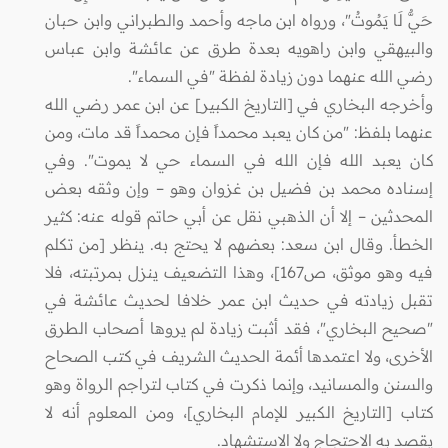
حَيٌّ لَا يَمُوتُ"، ورواه ابن ماجه وأحمد والطبراني وابن حبان
والبيهقي وابن راهويه بعدة طرق عن عائشة وابن عباس
رضي الله عنهما دون زيادة لفظة "في السماء".
وأخرجه البخاري في [التاريخ الكبير] عن ابن عمر رضي الله
عنهما بلفظ: "من كان يعبد محمداً فإن محمداً قد مات، ومن
كان يعبد الله فإن الله في السماء حي لا يموت". وفي
إسناده محمد بن فضيل بن غزوان وهو – وإن وثقه بعض
المحدثين – إلا أن الذهبي نقل عن أبي حاتم قوله عنه: كثير
الخطأ. وقال ابن سعد: بعضهم لا يحتج به. ينظر [من تكلم
فيه وهو موثق، ص167]، وهذا التضعيف ينزل بمرتبته، فلا
تقبل زيادته في حديث ابن عمر خلافا لحديث عائشة في
"صحيح البخاري"، فقد أثبت زيادة لم يروها أصحاب الطرق
الأخرى، ولا اعتمدها أئمة الحديث الشريف في كتب الصحاح
والسنن والمسانيد، وإنما ذكرت في كتاب لتراجم الرواة وهو
كتاب [التاريخ الكبير للإمام البخاري]، ومن المعلوم أنه لا
يقصد به الاحتجاج ولا الاستشهاد.