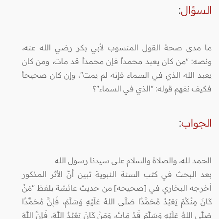
السؤال
:
ما مدى صحة القول المنسوب لأبي بكر رضي الله عنه،
ونصه: "من كان يعبد محمداً فإن محمداً قد مات، ومن كان
يعبد الله الذي في السماء فإنه لم يمت"، وإن كان صحيحاً
فكيف نفهم قوله: "الذي في السماء"؟
الجواب
:
الحمد لله، والصلاة والسلام على سيدنا رسول الله
بعد البحث في كتب السنة النبوية تبين أنّ الأثر المذكور
أخرجه البخاري في [صحيحه] من حديث عائشة بلفظ "مَنْ
كَانَ مِنْكُمْ يَعْبُدُ مُحَمَّدًا صَلَّى اللهُ عَلَيْهِ وَسَلَّمَ، فَإِنَّ مُحَمَّدًا
صَلَّى اللهُ عَلَيْهِ وَسَلَّمَ قَدْ مَاتَ، وَمَنْ كَانَ يَعْبُدُ اللَّهَ، فَإِنَّ اللَّهَ