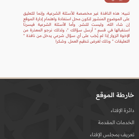
تنبيه: هذه النافذة غير مخصصة للأسئلة الشرعية، وإنما للتعليق
على الموضوع المنشور لتكون محل استفادة واهتمام إدارة الموقع
إن شاء الله، وليست للنشر. وأما الأسئلة الشرعية فيسرنا
استقبالها في قسم " أرسل سؤالك "، ولذلك نرجو المعذرة من
الإخوة الزوار إذا لم يُجَب على أي سؤال شرعي يدخل من نافذة "
التعليقات " وذلك لغرض تنظيم العمل. وشكرا
خارطة الموقع
دائرة الإفتاء
الخدمات المقدمة
تعريف بمجلس الإفتاء