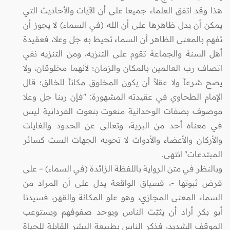
هذا وقد اتفق العلماء جميعا على أن الآيات والأحاديث التي
يمكن أن يدل ظاهرها على أن الله (في السماء) لا يجوز أن
تفهم بالمعنى الظاهر أن السماء تحيط به جل وعلا، فعقيدة
أهل السنة والجماعة تقوم على التنزيه، ومن التنزيه نفي
اتصاف رب العالمين بالمكان والزمان؛ لأنهما مخلوقان، ولا
يصح شرعاً ولا عقلاً أن يكون المخلوق مكاناً للخالق؛ قال
الإمام الطحاوي في عقيدته المشهورة: "فإن ربنا جل وعلا
موصوف بصفات الوحدانية منعوت بنعوت الفردانية ليس
في معناه أحد من البرية، وتعالى عن الحدود والغايات
والأركان والأعضاء والأدوات لا تحويه الجهات الست كسائر
المبتدعات" انتهى.
وبالنظر في متن الرواية باللفظة الزائدة (في السماء) – على
فرض ثبوتها -، فسياق الواقعة يدل على أن المراد من
السماء المعنى المجازي، وهو علو المكانة والقهر، فسيدنا
أبو بكر أراد أن يثبّت الناس ويوحد صفوفهم ويستوعب
الموقف الشديد، فذكر الناس بطبيعة البشر القابلة للحياة