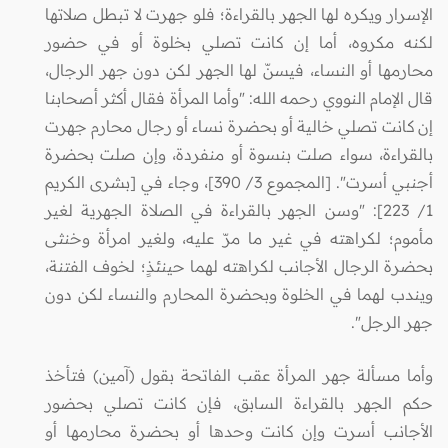
الإسرار ويكره لها الجهر بالقراءة؛ فلو جهرت لا تبطل صلاتها
لكنه مكروه، أما إن كانت تصلي بخلوة أو في حضور
محارمها أو النساء، فيسنّ لها الجهر لكن دون جهر الرجال،
قال الإمام النووي رحمه الله: "وأما المرأة فقال أكثر أصحابنا
إن كانت تصلي خالية أو بحضرة نساء أو رجال محارم جهرت
بالقراءة، سواء صلت بنسوة أو منفردة، وإن صلت بحضرة
أجنبي أسرت". [المجموع 3/ 390]، وجاء في [بشرى الكريم
1/ 223]: "وسن الجهر بالقراءة في الصلاة الجهرية لغير
مأموم؛ لكراهته في غير ما مرّ عليه، ولغير امرأة وخنثى
بحضرة الرجال الأجانب لكراهته لهما حينئذٍ؛ لخوف الفتنة،
ويندب لهما في الخلوة وبحضرة المحارم والنساء لكن دون
جهر الرجل".
وأما مسألة جهر المرأة عقب الفاتحة بقول (آمين) فتأخذ
حكم الجهر بالقراءة السابق، فإن كانت تصلي بحضور
الأجانب أسرت وإن كانت وحدها أو بحضرة محارمها أو