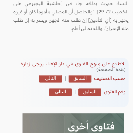
النساء جهرت بذلك، جاء في [حاشية البجيرمي على
الخطيب 2/ 29]: "والحاصل أن المصلي مأموماً كان أو غيره
يجهر به [أي التأمين] إن طلب منه الجهر، ويسر به إن طلب
منه الإسرار". والله تعالى أعلم.
للاطلاع على منهج الفتوى في دار الإفتاء يرجى زيارة
(هذه الصفحة)
حسب التصنيف
السابق
|
التالي
رقم الفتوى
السابق
|
التالي
فتاوى أخرى