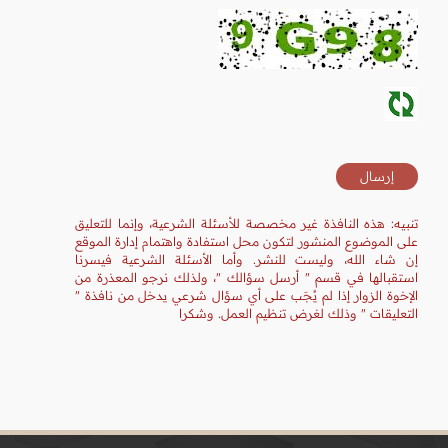
تنبيه: هذه النافذة غير مخصصة للأسئلة الشرعية، وإنما للتعليق
على الموضوع المنشور لتكون محل استفادة واهتمام إدارة الموقع
إن شاء الله، وليست للنشر. وأما الأسئلة الشرعية فيسرنا
استقبالها في قسم " أرسل سؤالك "، ولذلك نرجو المعذرة من
الإخوة الزوار إذا لم يُجَب على أي سؤال شرعي يدخل من نافذة "
التعليقات " وذلك لغرض تنظيم العمل. وشكرا