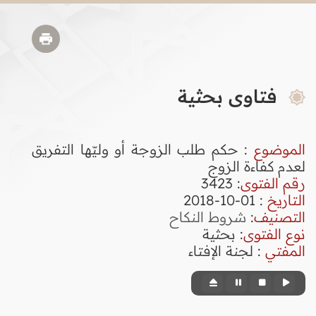
فتاوى بحثية
الموضوع
: حكم طلب الزوجة أو وليّها التفريق
لعدم كفاءة الزوج
رقم الفتوى
:
3423
التاريخ
: 01-10-2018
التصنيف
:
شروط النكاح
نوع الفتوى
:
بحثية
المفتي
: لجنة الإفتاء