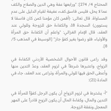
المحتاج 4/ 274]: "ورابعها عفة وهي الدين والصلاح والكف
عما لا يحل، فليس فاسق كفء عفيفة لقيام الدليل على عدم
المساواة. قال تعالى: {أفمن كان مؤمنا كمن كان فاسقا لا
يستوون} السجدة 18، والكفاءة حق للزوجة وللولي عند
العقد، قال الإمام الغزالي: "واعلم أن الكفاءة حق المرأة
والأولياء، فلو رضوا بغير كفؤ جاز" [الوسيط في المذهب 5/
8].
وقد راعى قانون الأحوال الشخصية الأردني الكفاءة في
الزواج، واعتبرها شرطاً في لزوم العقد، وعدّ التدين منها
وأعطى الحق فيها للولي والمرأة، وتراعى عند العقد، جاء في
المادة (21):
"أ- يشترط في لزوم الزواج أن يكون الرجل كفؤاً للمرأة في
التدين والمال، وكفاءة المال أن يكون الزوج قادراً على المهر
المعجل ونفقة الزوجة.