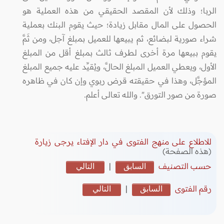
الربا؛ وذلك لأن المقصد الحقيقي من هذه العملية هو
الحصول على المال مقابل زيادة؛ حيث يقوم البنك بعملية
شراء صورية لبضائع، ثم يبيعها للعميل بمبلغ آجل، ومن ثَمَّ
يقوم ببيعها مرة أخرى لطرف ثالث بمبلغ أقل من المبلغ
الأول، ويعطي العميل المبلغ الحالَّ، ويُقيِّد عليه جميع المبلغ
المؤجَّل، وهذا في حقيقته قرض ربوي وإن كان في ظاهره
صورة من صور التورق". والله تعالى أعلم.
للاطلاع على منهج الفتوى في دار الإفتاء يرجى زيارة
(هذه الصفحة)
حسب التصنيف
السابق
|
التالي
رقم الفتوى
السابق
|
التالي