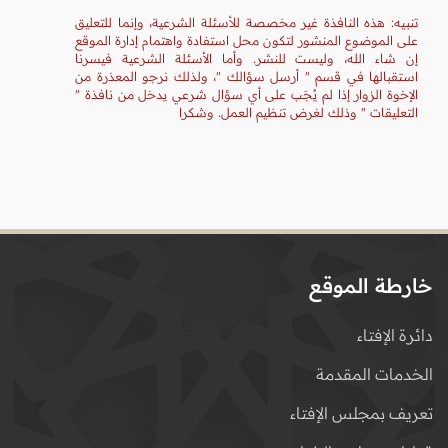
تنبيه: هذه النافذة غير مخصصة للأسئلة الشرعية، وإنما للتعليق
على الموضوع المنشور لتكون محل استفادة واهتمام إدارة الموقع
إن شاء الله، وليست للنشر. وأما الأسئلة الشرعية فيسرنا
استقبالها في قسم " أرسل سؤالك "، ولذلك نرجو المعذرة من
الإخوة الزوار إذا لم يُجَب على أي سؤال شرعي يدخل من نافذة "
التعليقات " وذلك لغرض تنظيم العمل. وشكرا
خارطة الموقع
دائرة الإفتاء
الخدمات المقدمة
تعريف بمجلس الإفتاء