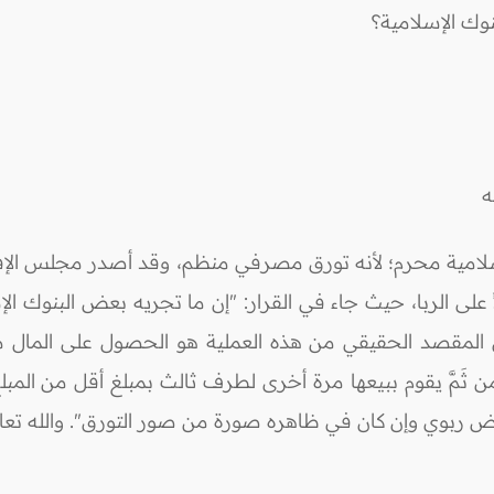
وك الإسلامية؟
ه
امية محرم؛ لأنه تورق مصرفي منظم، وقد أصدر مجلس الإفتاء
 على الربا، حيث جاء في القرار: "إن ما تجريه بعض البنوك ا
ن المقصد الحقيقي من هذه العملية هو الحصول على المال مق
ثَمَّ يقوم ببيعها مرة أخرى لطرف ثالث بمبلغ أقل من المبلغ الأ
رض ربوي وإن كان في ظاهره صورة من صور التورق". والله تعال