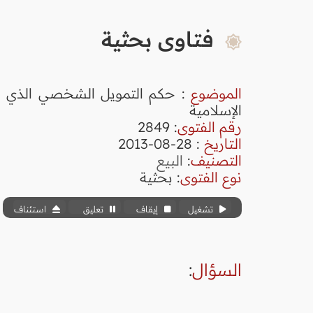
فتاوى بحثية
الموضوع
: حكم التمويل الشخصي الذي ت
الإسلامية
رقم الفتوى
:
2849
التاريخ
: 28-08-2013
التصنيف
:
البيع
نوع الفتوى
:
بحثية
تشغيل
إيقاف
تعليق
استئناف
السؤال
: