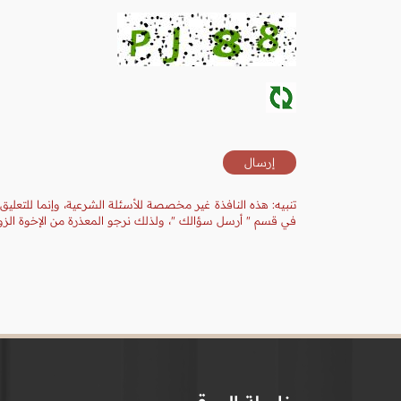
تنبيه: هذه النافذة غير مخصصة للأسئلة الشرعية، وإنما للتعليق
في قسم " أرسل سؤالك "، ولذلك نرجو المعذرة من الإخوة الزوا