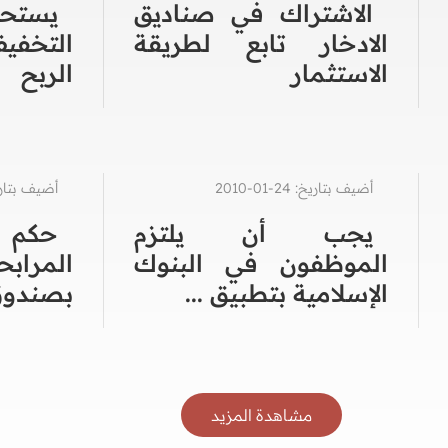
الاشتراك في صناديق
يست
الادخار تابع لطريقة
التخف
الاستثمار
الربح
أضيف بتاريخ: 24-01-2010
أضيف بتاريخ: 11-1
يجب أن يلتزم
حكم
الموظفون في البنوك
المرا
الإسلامية بتطبيق ...
بصندوق 
مشاهدة المزيد