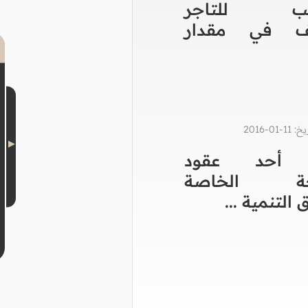
حب للتاجر
يف في مقدار
0-2016
 أحد عقود
بحة الخاصة
التنمية ...