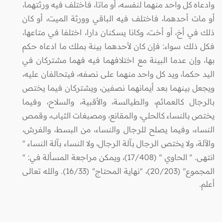
وادعاه كل واحد منهما لنفسه، أو ماتا، فاختلف فيه ورثتهما،
أو مات أحدهما، فاختلف فيه الباقي وورثة الميت، أو كان
ذلك في أخ، أو أخت، وكانا يسكنان دارا، اختلفا في متاعها،
فكل ذلك سواء: فإن كان لأحدهما بينة بملك ما ادعاه حكم
بها، وإن عدما البينة مع اختلافهما فيه فهما مشتركان في
اليد حكما، ويد كل واحد منهما على نصفه، فيتحالفان عليه،
ويجعل بينهما بعد أيمانهما نصفين، ويشتركان فيما يختص
بالرجال كالعمائم، والطيالسة، والأقبية، والسلاح، وفيما
يختص بالنساء كالحلي، والمقانع، ومصبغات الثياب، وقمص
النساء، وفيما يصلح للرجال والنساء، من البسط، والفرش،
والآلة، ولا يختص الرجال بآلة الرجال، ولا النساء بآلة النساء "
انتهى. " الحاوي " (17/408)، ويمكن مراجعة المسألة في: "
المجموع" (20/203)، "نهاية المحتاج" (16/33).
والله تعالى
أعلم.