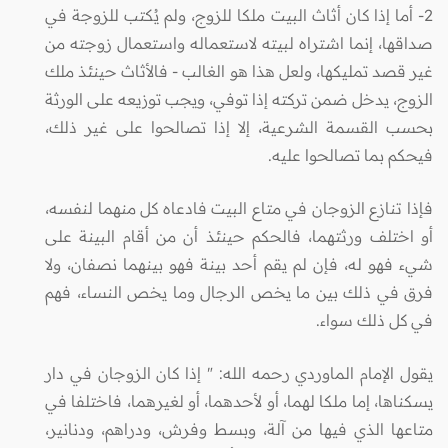
2- أما إذا كان أثاث البيت ملكا للزوج، ولم يُكتب للزوجة في
صداقها، إنما اشتراه لبيته لاستعماله واستعمال زوجته من
غير قصد تمليكها، ولعل هذا هو الغالب - فالأثاث حينئذ ملك
الزوج، يدخل ضمن تركته إذا توفي، ويجب توزيعه على الورثة
بحسب القسمة الشرعية، إلا إذا تصالحوا على غير ذلك،
فيحكم بما تصالحوا عليه.
فإذا تنازع الزوجان في متاع البيت فادعاه كل منهما لنفسه،
أو اختلف ورثتهما، فالحكم حينئذ أن من أقام البينة على
شيء فهو له، فإن لم يقم أحد بينة فهو بينهما نصفان، ولا
فرق في ذلك بين ما يخص الرجال وما يخص النساء، فهم
في كل ذلك سواء.
يقول الإمام الماوردي رحمه الله: " إذا كان الزوجان في دار
يسكناها، إما ملكا لهما، أو لأحدهما، أو لغيرهما، فاختلفا في
متاعها الذي فيها من آلة، وبسط وفرش، ودراهم، ودنانير،