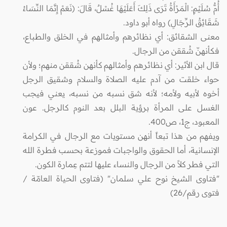
أُمُّ سُلَيْمٍ: الْمَرْأَةُ تَرَى ذَلِكَ أَعَلَيْهَا غُسْلٌ، قَالَ: (نَعَمْ إِنَّمَا النِّسَاءُ
شَقَائِقُ الرِّجَالِ) رواه أبو داود.
معنى الشقائق: أي نظائرهم وأمثالهم في الخلق والطباع،
فكأنهنّ شُققن من الرجال.
قال ابن الأثير: أي نظائرهم وأمثالهم كأنهن شُققن منهم؛ ولأن
حواء خلقت من آدم عليه الصلاة والسلام وشقيق الرجل
أخوه لأبيه ولأمه؛ لأنه شق نسبه من نسبه، يعني فيجب
الغسل على المرأة برؤية البلل بعد النوم كالرجل. عون
المعبود، ج1، ص400.
ويفهم من هذا تبعاً أنهن مستويات مع الرجال في الكرامة
الإنسانية، أما الحقوق والواجبات فموزعة بحسب فطرة الله
التي فطر كلاً من الرجال والنساء عليها لتتم عِمارة الكون.
"فتاوى الشيخ نوح علي سلمان" (فتاوى الحياة العامّة /
فتوى رقم/26)