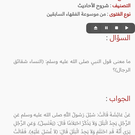
التصنيف
:
شروح الأحاديث
نوع الفتوى
:
من موسوعة الفقهاء السابقين
السؤال
:
ما معنى قول النبي صلى الله عليه وسلم: (النساء شقائق
الرجال)؟
الجواب
:
عَنْ عَائِشَةَ قَالَتْ: سُئِلَ رَسُولُ اللَّهِ صلى الله عليه وسلم عَنِ
الرَّجُلِ يَجِدُ الْبَلَلَ وَلاَ يَذْكُرُ احْتِلاَمًا قَالَ: (يَغْتَسِلُ). وَعَنِ الرَّجُلِ
يَرَى أَنَّهُ قَدِ احْتَلَمَ وَلاَ يَجِدُ الْبَلَلَ قَالَ: (لاَ غُسْلَ عَلَيْهِ). فَقَالَتْ