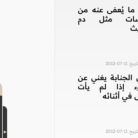
ما يُعفى عنه من
اسات مثل دم
يث
1-07-2012
الجنابة يغني عن
ء إذا لم يأت
في أثنائه
1-07-2012