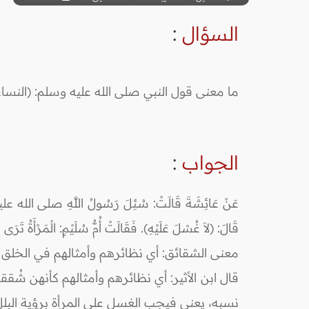
السؤال
:
ما معنى قول النبي صلى الله عليه وسلم: (النسا
الجواب
:
عَنْ عَائِشَةَ قَالَتْ: سُئِلَ رَسُولُ اللَّهِ صلى الله عليه وسلم ع
قَالَ: (لاَ غُسْلَ عَلَيْهِ). فَقَالَتْ أُمُّ سُلَيْمٍ: الْمَرْأَةُ تَر
معنى الشقائق: أي نظائرهم وأمثالهم في الخلق و
قال ابن الأثير: أي نظائرهم وأمثالهم كأنهن شُ
نسبه، يعني فيجب الغسل على المرأة برؤية البلل بعد 