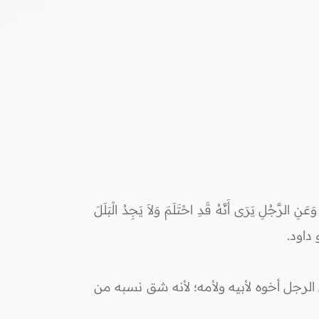
لرَّجُلِ يَرَى أَنَّهُ قَدِ احْتَلَمَ وَلاَ يَجِدُ الْبَلَلَ
أبو داود.
 الرجل أخوه لأبيه ولأمه؛ لأنه شق نسبه من