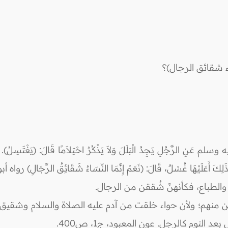
ء شقائق الرجال)؟
َنِ الرَّجُلِ يَجِدُ الْبَلَلَ وَلاَ يَذْكُرُ احْتِلاَمًا قَالَ: (يَغْتَسِلُ). وَعَنِ ا
َى ذَلِكَ أَعَلَيْهَا غُسْلٌ، قَالَ: (نَعَمْ إِنَّمَا النِّسَاءُ شَقَائِقُ الرِّجَالِ) رواه 
الطباع، فكأنهنّ شُققن من الرجال.
ققن منهم؛ ولأن حواء خلقت من آدم عليه الصلاة والسلام وشقيق
النوم كالرجل. عون المعبود، ج1، ص400.