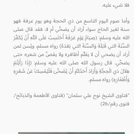
فلا شيء عليه.
وأما صوم اليوم التاسع من ذي الحجة وهو يوم عرفة فهو
سنة لغير الحاج سواء أراد أن يضحِّي أم لا، فقد قال صلى
الله عليه وسلم: (صِيَامُ يَوْمِ عَرَفَةَ أَحْتَسِبُ عَلَى اللَّهِ أَنْ يُكَفِّرَ
السَّنَةَ التي قَبْلَهُ وَالسَّنَةَ التي بَعْدَهُ) رواه مسلم، ويُسن لمن
أراد أن يضحي أن لا يقلِّم أظافره ولا يقصَّ من شعره حتى
يضحِّي. قال رسول الله صلى الله عليه وسلم: (إِذَا رَأَيْتُمْ
هِلاَلَ ذي الْحِجَّةِ وَأَرَادَ أَحَدُكُمْ أَنْ يُضَحِّىَ فَلْيُمْسِكْ عَنْ شَعْرِهِ
وَأَظْفَارِهِ) رواه مسلم.
"فتاوى الشيخ نوح علي سلمان" (فتاوى الأطعمة والذبائح/
فتوى رقم/26)