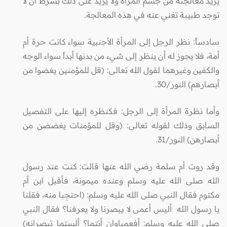
يريد معالجته من جسم المرأة ولا يزيد على ذلك بشرط أن لا
توجد طبيبة تغني عنه في هذه المعالجة.
سادساً: نظر الرجل إلى المرأة الأجنبية سواء كانت حرة أم
أمة، فلا يجوز له أن ينظر إلى شيء من بدنها أبداً سواء الوجه
والكفين وغيرهما لقول الله تعالى: (قل للمؤمنين يغضوا من
أبصارهم) النور/30.
وأما نظرة المرأة إلى الرجل: فكنظره إليها على التفصيل
السابق وذلك لقوله تعالى: (وقل للمؤمنات يغضضن من
أبصارهن) النور/31.
وقد روت أم سلمة رضي الله عنها قالت: كنت عند رسول
الله صلى الله عليه وسلم وعنده ميمونة، فأقبل ابن أم
مكتوم فقال النبي صلى الله عليه وسلم: (احتجِبا منه، فقلنا
يا رسول الله أليس أعمى لا يبصرنا ولا يعرفنا؟ فقال النبي
صلى الله عليه وسلم: أفعمياوان أنتما؟ ألستما تبصرانه)