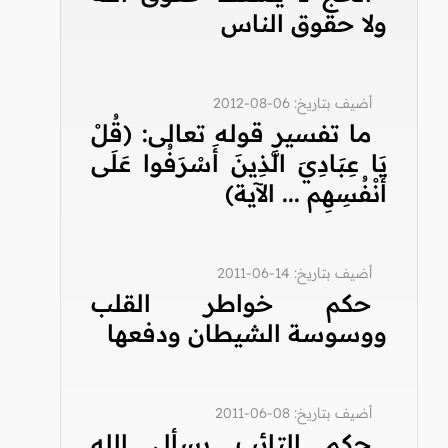
ولا حقوق الناس
أضيف بتاريخ: 06-08-2012
ما تفسير قوله تعالى: (قُلْ
يَا عِبَادِيَ الَّذِينَ أَسْرَفُوا عَلَى
أَنْفُسِهِم ... الآية)
أضيف بتاريخ: 14-06-2011
حكم خواطر القلب
ووسوسة الشيطان ودفعها
أضيف بتاريخ: 08-06-2011
حكم التائب يسأل الله