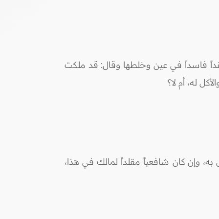
قداً فاسداً في عين وخلطها وقال: قد ملكت
كل له، أم لا؟
به، وإن كان شافعياً مقلداً لمالك في هذا،