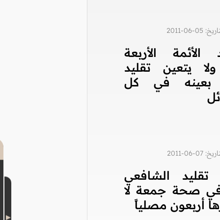
0-06-2011
د الأئمة الأربعة
ولا يتعين تقليد
 بعينه في كل
ئل
0-06-2011
تقليد الشافعي
في صحة جمعة لا
 أربعون مصلياً