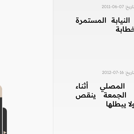
0-06-2011
النيابة المستمرة
طابة
1-07-2012
 المصلي أثناء
 الجمعة ينقص
لا يبطلها