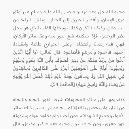
محبة الله جل وعلا ورسوله صلى الله عليه وسلم هي أوثق
عرى الإيمان، وأقصر الطرق إلى الجنان، ودليل البراءة من
الشيطان، وكيف لا تكون كذلك ومحلها القلب الذي هو محل
نظر الرحمن، فإذا سكنته شع النور منه وعمّ سائر الأركان،
فهي فيه إيمانا واعتقادا، وعلى الجوارح طاعة وانقيادا،
أحبهم فأحبوه وأمرهم فأطاعوه، قال تعالى: (يَا أَيُّهَا الَّذِينَ
آَمَنُوا مَنْ يَرْتَدَّ مِنْكُمْ عَنْ دِينِهِ فَسَوْفَ يَأْتِي اللَّهُ بِقَوْمٍ يُحِبُّهُمْ
وَيُحِبُّونَهُ أَذِلَّةٍ عَلَى الْمُؤْمِنِينَ أَعِزَّةٍ عَلَى الْكَافِرِينَ يُجَاهِدُونَ
فِي سَبِيلِ اللَّهِ وَلَا يَخَافُونَ لَوْمَةَ لَائِمٍ ذَلِكَ فَضْلُ اللَّهِ يُؤْتِيهِ
مَنْ يَشَاءُ وَاللَّهُ وَاسِعٌ عَلِيمٌ) [المائدة:54].
وتقديمها على سائر المحبوبات شرط الفوز بالجنة والنجاة
من النار، ولا يتحصل ذلك إلا لمن جاهد في سبيل ذلك سائر
الأهواء وجميع الشهوات، فمن أحب ولم يجاهد هواه وشهوته
فهو مغرور، ومن جاهد دون محبة فعمله غير مقبول، قال