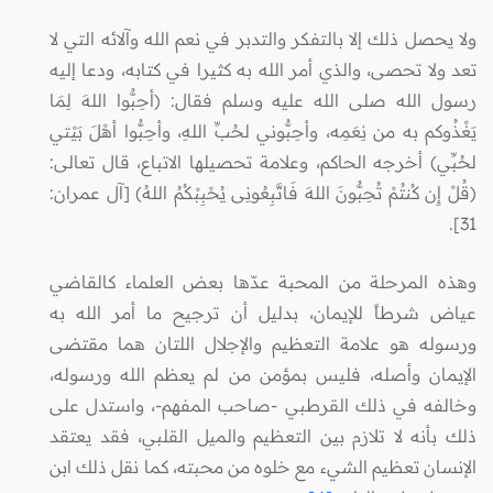
ولا يحصل ذلك إلا بالتفكر والتدبر في نعم الله وآلائه التي لا
تعد ولا تحصى، والذي أمر الله به كثيرا في كتابه، ودعا إليه
رسول الله صلى الله عليه وسلم فقال: (أحِبُّوا اللهَ لِمَا
يَغْذُوكم به من نِعَمِه، وأحِبُّوني لحُبِّ اللهِ، وأحِبُّوا أهْلَ بَيْتي
لحُبِّي) أخرجه الحاكم، وعلامة تحصيلها الاتباع، قال تعالى:
(قُلْ إِن كُنتُمْ تُحِبُّونَ اللهَ فَاتَّبِعُونِى يُحْبِبْكُمُ اللهُ) [آل عمران:
31].
وهذه المرحلة من المحبة عدّها بعض العلماء كالقاضي
عياض شرطاً للإيمان، بدليل أن ترجيح ما أمر الله به
ورسوله هو علامة التعظيم والإجلال اللتان هما مقتضى
الإيمان وأصله، فليس بمؤمن من لم يعظم الله ورسوله،
وخالفه في ذلك القرطبي -صاحب المفهم-، واستدل على
ذلك بأنه لا تلازم بين التعظيم والميل القلبي، فقد يعتقد
الإنسان تعظيم الشيء مع خلوه من محبته، كما نقل ذلك ابن