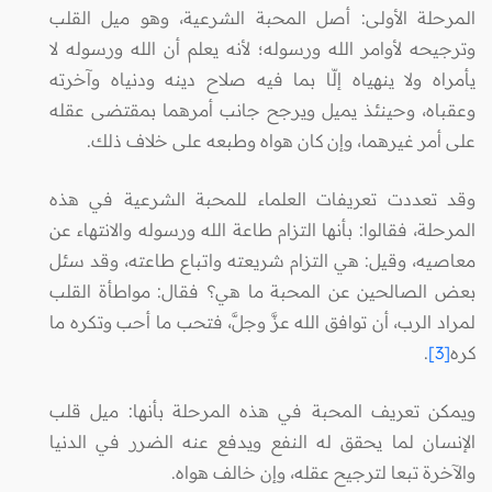
المرحلة الأولى: أصل المحبة الشرعية، وهو ميل القلب
وترجيحه لأوامر الله ورسوله؛ لأنه يعلم أن الله ورسوله لا
يأمراه ولا ينهياه إلّا بما فيه صلاح دينه ودنياه وآخرته
وعقباه، وحينئذ يميل ويرجح جانب أمرهما بمقتضى عقله
على أمر غيرهما، وإن كان هواه وطبعه على خلاف ذلك.
وقد تعددت تعريفات العلماء للمحبة الشرعية في هذه
المرحلة، فقالوا: بأنها التزام طاعة الله ورسوله والانتهاء عن
معاصيه، وقيل: هي التزام شريعته واتباع طاعته، وقد سئل
بعض الصالحين عن المحبة ما هي؟ فقال: مواطأة القلب
لمراد الرب، أن توافق الله عزَّ وجلَّ، فتحب ما أحب وتكره ما
كره
[3]
.
ويمكن تعريف المحبة في هذه المرحلة بأنها: ميل قلب
الإنسان لما يحقق له النفع ويدفع عنه الضرر في الدنيا
والآخرة تبعا لترجيح عقله، وإن خالف هواه.