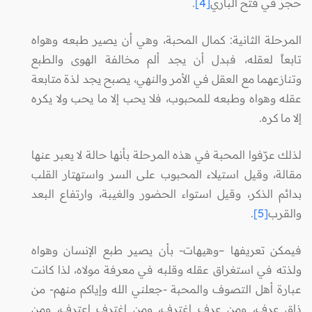
حجر في فتح الباري
[4]
.
المرحلة الثانية: كمال المحبة، وهي أن يصير طبعه وهواه
تابعاً لعقله، فبدل أن يجد ألم مخالفة الهوى والطبع
وتنازعهما مع العقل في الأمر والنهي، يصبح يجد لذة متابعة
عقله وهواه وطبعه للمحبوب، فلا يحب إلا ما يحب ولا يكره
إلا ما كره.
لذلك عرّفوا المحبة في هذه المرحلة بأنها حالة لا يعبر عنها
مقالة، وقيل استيلاء المحبوب على السر واستهتار القلب
بدائم الذكر، وقيل استواء الحضور والغيبة، وارتفاع البعد
والقرب
[5]
.
فيمكن تعريفها –وهيهات- بأن يصير طبع الإنسان وهواه
ولذته في استغراق عقله وقلبه في معرفة مولاه، لذا كانت
عبارة أهل التصوف والمحبة -جعلني الله وإياكم منهم- من
ذاق عرف، ومن عرف اغترف، ومن اغترف اعترف، ومن