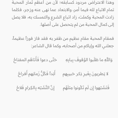
وهذا الاعتراض مردود كسابقه؛ لأن من أعظم ثمار المحبة
تمام الاتباع لله فيما أمر، والابتعاد عما نهى عنه وزجر، فكلما
زادت المحبة وكملت، زاد اتباع الشرع والتمسك به، فلا يصل
إلى كمال المحبة من لم يتحصل على أصلها.
فمقام المحبة مقام عظيم من ظفر به فقد فاز فوزاً عظيماً،
جعلني الله وإياكم من أصحابه، وكما قال الشاعر:
وَاللَّهِ ما طَلَبوا الوُقوفَ بِبابِهِ حَتّى دعوا فَأَتاهُم المفتاحُ
لا يَطربونَ بِغَيرِ ذِكر حَبيبِهم أَبَداً فَكُلُّ زَمانِهم أَفراحُ
فَتَشَبّهوا إِن لَم تَكُونوا مِثلَهُم إِنَّ التَّشَبّه بِالكِرامِ فَلاحُ