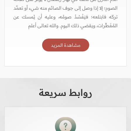
الصوم؛ إلا إذا وصل إلى جوف الصائم منه شيء أو تعمَّد
تركَه فابتلعه؛ فيَفْسُدُ صومُه، وعليه أن يُمسك عن
المُفَطِّرات، ويقضي ذلك اليوم. والله تعالى أعلم
مشاهدة المزيد
روابط سريعة