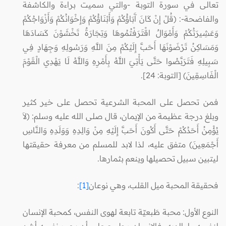
تعالى في سورة التوبة -والتي سميت براءة والكاشفة
والفاضحة-: (قُلْ إِنْ كَانَ آَبَاؤُكُمْ وَأَبْنَاؤُكُمْ وَإِخْوَانُكُمْ وَأَزْوَاجُكُمْ
وَعَشِيرَتُكُمْ وَأَمْوَالٌ اقْتَرَفْتُمُوهَا وَتِجَارَةٌ تَخْشَوْنَ كَسَادَهَا
وَمَسَاكِنُ تَرْضَوْنَهَا أَحَبَّ إِلَيْكُمْ مِنَ اللَّهِ وَرَسُولِهِ وَجِهَادٍ فِي
سَبِيلِهِ فَتَرَبَّصُوا حَتَّى يَأْتِيَ اللَّهُ بِأَمْرِهِ وَاللَّهُ لَا يَهْدِي الْقَوْمَ
الْفَاسِقِينَ) [التوبة: 24].
فمن تحصل على المحبة الشرعية تحصل على خير كثير
وبلغ درجة عظيمة من الإيمان، قال صلى الله عليه وسلم: (لاَ
يُؤْمِنُ أَحَدُكُمْ حَتَّى أَكُونَ أَحَبَّ إِلَيْهِ مِنْ وَالِدِهِ وَوَلَدِهِ وَالنَّاسِ
أَجْمَعِينَ) متفق عليه، لذا لابد للمسلم من معرفة حقيقتها
ليتبين سبيل تحصيلها وينعم بثمارها.
فحقيقة المحبة ميل القلب، وهي نوعان
[1]
:
النوع الأول: محبة طَبعيّة تابعة لهوى النفس، كمحبة الإنسان
لنفسه ولوالديه، فالإنسان مطبوع على أن يحب نفسه أشد