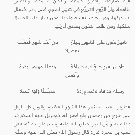
فيه ضارعة، والأعين دامعة، والآذان سامعة، والأنفس
طامعة، وإنَّ الرُّوح لتتروَّح في شهرِ الصوم، فمن بادر الأعمال
استدركها، ومن جاهد نفسه ملكها، ومن سار على الطريق
سلكها، ومن طلب التقوى بصدق أدركها.
شهرٌ يفوق على الشهور بليلةٍ من ألف شهرٍ فُضِّلت
تفضيلا
طوبى لعبدٍ صحَّ فيه صيامُهُ ودعا المهيمن بكرةً
وأصيل
وبليله قد قام يختـم وِرْدهُ متبتِّــــــــــلًا لإلهه تبتيـلا
فطوبى لعبد استثمر هذا الشهر العظيم، والويل كل الويل
لمن خرج من رمضان ولم يُغفر له، فجبريل عليه السلام قد
دعا عليه وأمَّن النبي صلى الله عليه وسلم على دعائه، فعن
كعب بن عجرة قال: قال رَسولُ الله صلَّى الله عليه وسلَّم: