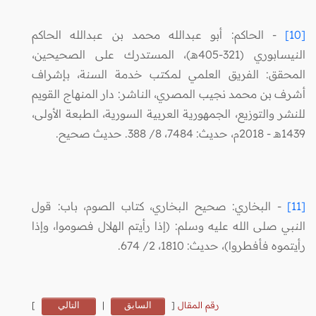
[10]
- الحاكم: أبو عبدالله محمد بن عبدالله الحاكم
النيسابوري (321-405هـ)، المستدرك على الصحيحين،
المحقق: الفريق العلمي لمكتب خدمة السنة، بإشراف
أشرف بن محمد نجيب المصري، الناشر: دار المنهاج القويم
للنشر والتوزيع، الجمهورية العربية السورية، الطبعة الأولى،
1439هـ - 2018م، حديث: 7484، 8/ 388. حديث صحيح.
[11]
- البخاري: صحيح البخاري، كتاب الصوم، باب: قول
النبي صلى الله عليه وسلم: (إذا رأيتم الهلال فصوموا، وإذا
رأيتموه فأفطروا)، حديث: 1810، 2/ 674.
رقم المقال
[
السابق
|
التالي
]