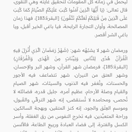
ليحمل في زمانه كل المقومات لتحقيق غايته وهي التقوى،
قال تعالى: {يَا أَيُّهَا الَّذِينَ آمَنُوا كُتِبَ عَلَيْكُمُ الصِّيَامُ كَمَا كُتِبَ
عَلَى الَّذِينَ مِنْ قَبْلِكُمْ لَعَلَّكُمْ تَتَّقُونَ} [البقرة:183]، فهذا زمان
المصالحة، وأوان التجارة الرابحة، فيا باغي الخير أقبل، ويا
باغي الشر أقصر.
ورمضان شهر لا يشبُهُه شهر: {شَهْرُ رَمَضَانَ الَّذِي أُنْزِلَ فِيهِ
الْقُرْآنُ هُدًى لِلنَّاسِ وَبَيِّنَاتٍ مِنَ الْهُدَى وَالْفُرْقَانِ}
[البقرة:185]، فرمضان شهر القرآن، وشهر البر والإحسان،
وشهر العتق من النيران، شهر تتضاعف فيه الأجور
والحسنات، وتُغفر فيه الذنوب والسيئات، شهر الصيام
والقيام وصلة الأرحام، عظيم أمره، جليل قدره، فضائله لا
تُحصى، ومحامده لا تُستقصَى، إنه شهر الترقِّي والقَبول،
وموسم العِتْق والجود، إنه كنز المتقين، وبهجة السالكين،
وراحة المتعبِّدين، فيه تخرج النفوس من رق الغفلة، وأسر
الكسل والفترة، إلى فضاء العبادة وربيع الطاعة، فالألسن