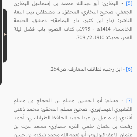
[5]
- البخاري: أبو عبدالله محمد بن إسماعيل البخاري
الجعفي، صحيح البخاري، المحقق: د. مصطفى ديب البغا،
الناشر: (دار ابن كثير، دار اليمامة)– دمشق، الطبعة
الخامسة، 1414هـ - 1993م، كتاب الصوم، باب فضل ليلة
القدر، حديث: 1910، 2/ 709.
[6]
- ابن رجب، لطائف المعارف، ص264.
[7]
- مسلم: أبو الحسين مسلم بن الحجاج بن مسلم
القشيري النيسابوري، صحيح مسلم، المحقق: محمد ذهني
أفندي- إسماعيل بن عبدالحميد الحافظ الطرابلسي- أحمد
رفعت بن عثمان حلمي القره حصاري- محمد عزت بن
عثمان الزعفرانبوليوي- أبو نعمة الله محمد شكري بن حسن