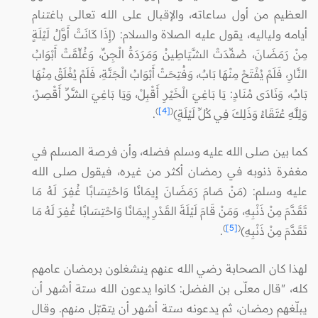
العظيم من أول ساعاته، والإقبال على الله تعالى باغتنام
أيامه ولياليه، يقول عليه الصلاة والسلام: (إِذَا كَانَتْ أَوَّلُ لَيْلَةٍ
مِنْ رَمَضَانَ، صُفِّدَتْ الشَّيَاطِينُ وَمَرَدَةُ الْجِنِّ، وَغُلِّقَتْ أَبْوَابُ
النَّارِ، فَلَمْ يُفْتَحْ مِنْهَا بَابٌ، وَفُتِحَتْ أَبْوَابُ الْجَنَّةِ، فَلَمْ يُغْلَقْ مِنْهَا
بَابٌ، وَنَادَى مُنَادٍ: يَا بَاغِيَ الْخَيْرِ أَقْبِلْ، وَيَا بَاغِيَ الشَّرِّ أَقْصِرْ،
)
[4]
(
وَلِلَّهِ عُتَقَاءُ وَذَلِكَ فِي كُلِّ لَيْلَةٍ)
.
كما بين صلى الله عليه وسلم فضله، وأن فرصة المسلم في
مغفرة ذنوبه في رمضان أكثر من غيره، فيقول صلى الله
عليه وسلم: (مَنْ صَامَ رَمَضَانَ إِيمَانًا وَاحْتِسَابًا غُفِرَ لَهُ مَا
تَقَدَّمَ مِنْ ذَنْبِهِ، وَمَنْ قَامَ لَيْلَةَ القَدْرِ إِيمَانًا وَاحْتِسَابًا غُفِرَ لَهُ مَا
)
[5]
(
تَقَدَّمَ مِنْ ذَنْبِهِ)
.
لهذا كان الصحابة رضي الله عنهم ينشغلون برمضان عامهم
كله، "قال معلّى بن الفضل: كانوا ‌يدعون ‌الله ‌ستة أشهر أن
يبلّغهم رمضان، ثم يدعونه ستة أشهر أن يتقبّل منهم. وقال