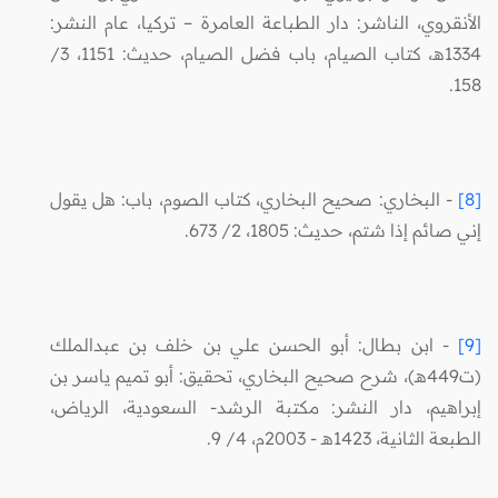
الأنقروي، الناشر: دار الطباعة العامرة – تركيا، عام النشر:
1334هـ، كتاب الصيام، باب فضل الصيام، حديث: 1151، 3/
158.
[8]
- البخاري: صحيح البخاري، كتاب الصوم، باب: هل يقول
إني صائم إذا شتم، حديث: 1805، 2/ 673.
[9]
- ابن بطال: أبو الحسن علي بن خلف بن عبدالملك
(ت449هـ)، شرح صحيح البخاري، تحقيق: أبو تميم ياسر بن
إبراهيم، دار النشر: مكتبة الرشد- السعودية، الرياض،
الطبعة الثانية، 1423هـ - 2003م، 4/ 9.