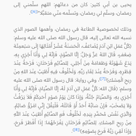
يحيى بن أبي كثير: كان من دعائهم: اللهم سلّمني إلى
)
[6]
(
رمضان، وسلّم لي رمضان، وتسلّمه منّي متقبَّلا"
.
وذلك لخصوصية الطاعة في رمضان، وأهمها الصوم الذي
نسبه الله تعالى إليه، قال رسول الله صلى الله عليه وسلم:
(كُلُّ عَمَلِ ابْنِ آدَمَ يُضَاعَفُ، الْحَسَنَةُ عَشْرُ أَمْثَالِهَا إِلَى سَبْعمِئَة
ضِعْفٍ، قَالَ اللهُ عَزَّ وَجَلَّ: إِلَّا الصَّوْمَ، فَإِنَّهُ لِي وَأَنَا أَجْزِي بِهِ،
يَدَعُ شَهْوَتَهُ وَطَعَامَهُ مِنْ أَجْلِي. لِلصَّائِمِ فَرْحَتَانِ: فَرْحَةٌ عِنْدَ
فِطْرِهِ، وَفَرْحَةٌ عِنْدَ لِقَاءِ رَبِّهِ. وَلَخُلُوفُ فِيهِ أَطْيَبُ عِنْدَ اللهِ مِنْ
)
[7]
(
رِيحِ الْمِسْكِ)
، وفي رواية: قال رسول الله صلى الله عليه
وسلم: (قَالَ الله: كُلُّ عَمَلِ ابْنِ آدَمَ لَهُ، إِلَّا الصِّيَامَ، فَإِنَّهُ لِي وَأَنَا
أَجْزِي بِهِ، وَالصِّيَامُ جُنَّةٌ، وَإِذَا كَانَ يَوْمُ صَوْمِ أَحَدِكُمْ فَلاَ يَرْفُثْ
وَلاَ يَصْخَبْ، فَإِنْ سَابَّهُ أَحَدٌ أَوْ قَاتَلَهُ، فَلْيَقُلْ إِنِّي امْرُؤٌ صَائِمٌ.
وَالَّذِي نَفْسُ مُحَمَّدٍ بِيَدِهِ، لَخُلُوفُ فَمِ الصَّائِمِ أَطْيَبُ عِنْدَ اللَّهِ
مِنْ رِيحِ المِسْكِ. لِلصَّائِمِ فَرْحَتَانِ يَفْرَحُهُمَا: إِذَا أَفْطَرَ فَرِحَ،
)
[8]
(
وَإِذَا لَقِيَ رَبَّهُ فَرِحَ بِصَوْمِهِ)
.