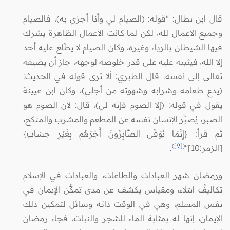
قال ابن بطال: "قوله: (الصيام لي وأنا أجزي به)، فالصيام
وجميع الأعمال لله، لكن لما كانت الأعمال الظاهرة يشرك
فيها الشيطان بالرياء وغيره، وكان الصيام لا يطَّلع عليه أحد
إلا الله، فيثيبه عليه على قدر خلوصه لوجهه، جاز أن يضيفه
تعالى إلى نفسه. قال الطبري: ألا ترى قوله في الحديث:
(يدع طعامه وشرابه وشهوته من أجلي)، وكان ابن عيينة
يقول في قوله: (إلا الصوم فإنه لي)، قال: لأن الصوم هو
الصبر، يُصبِّر الإنسان نفسه عن المطعم والمشرب والمنكح،
ثم قرأ: {إِنَّمَا يُوَفَّى الصَّابِرُونَ أَجْرَهُم بِغَيْرِ حِسَابٍ}
)
[9]
(
[الزمر:10]"
.
ورمضان شهر العبادات والطاعات، والعبادات في الإسلام
تكاليفُ ابتلاء، ومقياس يكشف عن مدى تمكُّن الإيمان في
نفس المسلم، وهي في الوقت ذاته وسائل لتمكين ذلك
الإيمان، إنها له بمثابة الماء للشجر والنبات، فجاء رمضان