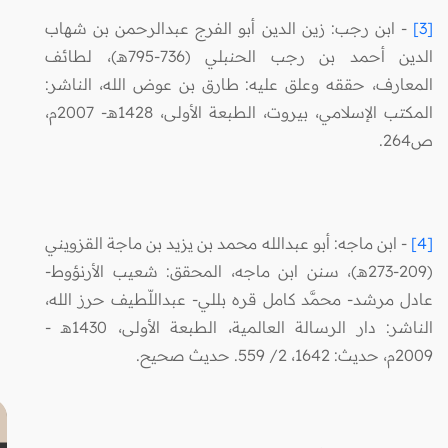
[3]
- ابن رجب: زين الدين أبو الفرج عبدالرحمن بن شهاب
الدين أحمد بن رجب الحنبلي (736-795هـ)، لطائف
المعارف، حققه وعلق عليه: طارق بن عوض الله، الناشر:
المكتب الإسلامي، بيروت، الطبعة الأولى، 1428هـ- 2007م،
ص264.
[4]
- ابن ماجه: أبو عبدالله محمد بن يزيد بن ماجة القزويني
(209-273هـ)، سنن ابن ماجه، المحقق: شعيب الأرنؤوط-
عادل مرشد- محمَّد كامل قره بللي- عبداللّطيف حرز الله،
الناشر: دار الرسالة العالمية، الطبعة الأولى، 1430هـ -
2009م، حديث: 1642، 2/ 559. حديث صحيح.