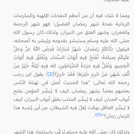
ومما لا شك فيه أن من أعظم النفحات الإلهية والمكرمات
الربانية نفحة شهر رمضان الفضيل؛ فهو شهر الرحمة
والغفران، وشهر العتق من النيران، ولذلك كان رسول الله
صلى الله عليه وسلم يستبشر بقدومه ويُبشر به أصحابه،
فيقول: (أَتَاكُمْ رَمَضَانُ، شَهْرٌ مُبَارَكٌ فَرَضَ اللَّهُ عَزَّ وَجَلَّ
عَلَيْكُمْ صِيَامَهُ، تُفْتَحُ فِيهِ أَبْوَابُ السَّمَاءِ، وَتُغْلَقُ فِيهِ أَبْوَابُ
الْجَحِيمِ، وَتُغَلُّ فِيهِ مَرَدَةُ الشَّيَاطِينِ، لله فِيهِ لَيْلَةٌ خَيْرٌ مِنْ
)
(
أَلْفِ شَهْرٍ، مَنْ حُرِمَ خَيْرَهَا فَقَدْ حُرِمَ)
[2]
، يقول ابن رجب
رحمه الله تعالى: "هذا الحديث أصل في تهنئة النّاس
بعضهم بعضاً بشهر رمضان، كيف لا يُبشّر المؤمن بفتح
أبواب الجنان، كيف لا يُبشّر المذنب بغلق أبواب النيران، ‌كيف
‌لا ‌يُبشّر ‌العاقل ‌بوقت يُغلّ فيه الشيطان، من أين يُشبه هذا
)
[3]
(
الزمان زمان؟"
.
ولذلك كان صلى الله عليه وسلم يُرغِّب باستثمار هذا الشهر