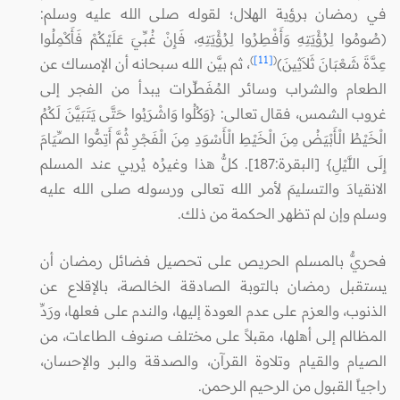
في رمضان برؤية الهلال؛ لقوله صلى الله عليه وسلم:
(صُومُوا لِرُؤْيَتِهِ وَأَفْطِرُوا لِرُؤْيَتِهِ، فَإِنْ غُبِّيَ عَلَيْكُمْ فَأَكْمِلُوا
)
[11]
(
عِدَّةَ شَعْبَانَ ثَلاَثِينَ)
، ثم بيَّن الله سبحانه أن الإمساك عن
الطعام والشراب وسائر المُفَطِّرات يبدأ من الفجر إلى
غروب الشمس، فقال تعالى: {وَكُلُوا وَاشْرَبُوا حَتَّى يَتَبَيَّنَ لَكُمُ
الْخَيْطُ الْأَبْيَضُ مِنَ الْخَيْطِ الْأَسْوَدِ مِنَ الْفَجْرِ ثُمَّ أَتِمُّوا الصِّيَامَ
إِلَى اللَّيْلِ} [البقرة:187]. كلُّ هذا وغيرُه يُربي عند المسلم
الانقيادَ والتسليمَ لأمر الله تعالى ورسوله صلى الله عليه
وسلم وإن لم تظهر الحكمة من ذلك.
فحريٌّ بالمسلم الحريص على تحصيل فضائل رمضان أن
يستقبل رمضان بالتوبة الصادقة الخالصة، بالإقلاع عن
الذنوب، والعزم على عدم العودة إليها، والندم على فعلها، ورَدِّ
المظالم إلى أهلها، مقبلاً على مختلف صنوف الطاعات، من
الصيام والقيام وتلاوة القرآن، والصدقة والبر والإحسان،
راجياً القبول من الرحيم الرحمن.