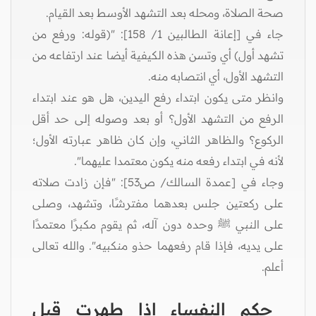
صحة الصلاة، ومحله بعد التشهد الأوسط بعد القيام.
جاء في [إعانة الطالبين 1/ 158]: "(قوله: ورفع من
تشهد أول) أي وتسن هذه الكيفية أيضا عند ارتفاعه من
التشهد الأول، أي انتصابه منه.
وانظر متى يكون ابتداء رفع اليدين، هل هو عند ابتداء
الرفع من التشهد الأول؟ أو بعد وصوله إلى حد أقل
الركوع؟ والظاهر الثاني، وإن كان ظاهر عبارته الأول؛
لأنه في ابتداء رفعه منه يكون معتمدا عليهما".
وجاء في [عمدة السالك/ ص53]: "فإن زادت صلاته
على ركعتين جلس بعدهما مفترشًا، وتشهد، وصلى
على النبي ﷺ وحده دون آله، ثم يقوم مكبرًا معتمدًا
على يديه، فإذا قام رفعهما حذو منكبيه". والله تعالى
أعلم.
حكم النفساء إذا طهرت قبل