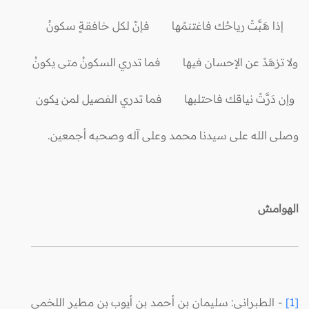
إذا هَـبَّتْ رياحُك فاغتنمْها فإنّ لكل خافقـةٍ سكونُ
ولا تزهَدْ عن الإحسان فيها فما تدري السكونُ متى يكونُ
وإن دَرَّتْ نياقك فاحتلبها فما تدري الفصيل لمن يكون
وصلى الله على سيدنا محمد وعلى آله وصحبه أجمعين.
الهوامش
[1]
- الطبراني: سليمان بن أحمد بن أيوب بن مطير اللخمي