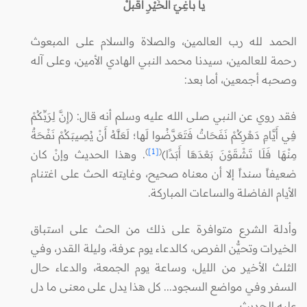
يا باغِيَ الخَيْرِ أقْبلْ
الحمد لله رب العالمين، والصلاة والسلام على المبعوث
رحمة للعالمين، سيدنا محمد النبي الهادي الأمين، وعلى آله
وصحبه أجمعين، أما بعد:
فقد روي عن النبي صلى الله عليه وسلم أنه قال: (إِنَّ لِرَبِّكُمْ
فِي أَيَّامِ دَهْرِكُمْ نَفَحَاتٌ فَتَعَرَّضُوا لَها؛ لَعَلَّهُ أَنْ يُصِيبَكُمْ نَفْحَةٌ
)
[1]
(
مِنْهَا فَلَا تَشْقَوْنَ بَعْدَهَا أَبَدًا)
. وهذا الحديث وإنْ كان
ضعيفاً سنداً إلا أن معناه صحيح، وغايته الحث على اغتنام
الأيام الفاضلة والساعات المباركة.
وأدلة الشرع متوافرة على ذلك من الحث على استباق
الخيرات وتحيُّن الفرص، كالدعاء يوم عرفة، وليلة القدر، وفي
الثلث الأخير من الليل، وساعة يوم الجمعة، والدعاء حال
السفر وفي مواضع السجود... كل هذا يدل على معنى ما دل
عليه الحديث.