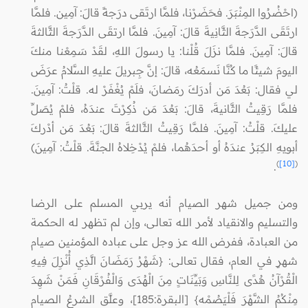
(احْضُرُوا المِنْبَرَ. فحَضَرْنا، فلمَّا ارتَقى درَجةً قالَ: آمِين. فلمَّا
ارتَقَى الدَّرَجةَ الثَّانِيةَ قالَ: آمِينَ. فلمَّا ارتقَى الدَّرَجةَ الثَّالثةَ
قالَ: آمِينَ. فلمَّا نزَلَ قُلْنا: يا رسولَ اللهِ، لقَدْ سَمِعْنا منكَ
اليومَ شيئًا ما كُنَّا نَسمَعُه، قالَ: إنَّ جِبريلَ عليهِ السَّلامُ عرَضَ
لي فقال: بَعُدَ مَن أدرَكَ رمَضانَ، فلَمْ يُغْفَرْ له. قلْتُ: آمِينَ.
فلمَّا رَقِيتُ الثَّانيةَ، قالَ: بَعُدَ مَن ذُكِرْتَ عندَهُ، فلمْ يُصَلِّ
عليكَ. قلْتُ: آمِينَ. فلمَّا رَقِيتُ الثَّالثةَ قالَ: بَعُدَ مَن أدْركَ
أبويهِ الكِبَرُ عندَهُ أو أحدَهُما، فلمْ يُدْخِلاهُ الجنَّةَ. قلْتُ: آمِينَ)
)
[10]
(
.
ومن جميل شهر الصيام أنه يربي المسلم على الرضا
والتسليم والانقياد لأمر الله تعالى، وإن لم تظهر له الحكمة
من العبادة، ففرض الله عز وجل على عباده المؤمنين صيام
شهرٍ في العام، فقال تعالى: {شَهْرُ رَمَضَانَ الَّذِي أُنْزِلَ فِيهِ
الْقُرْآنُ هُدًى لِلنَّاسِ وَبَيِّنَاتٍ مِنَ الْهُدَى وَالْفُرْقَانِ فَمَنْ شَهِدَ
مِنْكُمُ الشَّهْرَ فَلْيَصُمْه} [البقرة:185]، وعلَّق الشرعُ الصيام