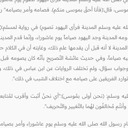
موسى، قال:(فأنا أحقّ بموسى منكم). فصامه وأمر بصيامه" رو
له عليه وسلم المدينة فرأى اليهود تصوم) في رواية لمسلم:(
ه المدينة وجد اليهود صياماً يوم عاشوراء، وإنّما قدم المدينة 
لمدينة لا أنه قبل أن يقدمها علم ذلك، وغايته أن في الكلام حذ
فيه صياماً، وفي حديث عائشة التّصريح بأنّه كان يصومه قبل 
جواب سؤال، ولم تختلف الروايات عن ابن عباس في ذلك، ول
ن توارد الفريقين على صيامه مع اختلاف السّبب في ذلك".
ه وسلم: (نحن أولى بمُوسى):"أي نحنُ أثبت وأقرب لمُتابعة
أنتُم مُخالفُون لهُما بالتّغيير والتّحريف".
م رسول الله صلى الله عليه وسلم يوم عاشوراء وأمر بصيامه قا