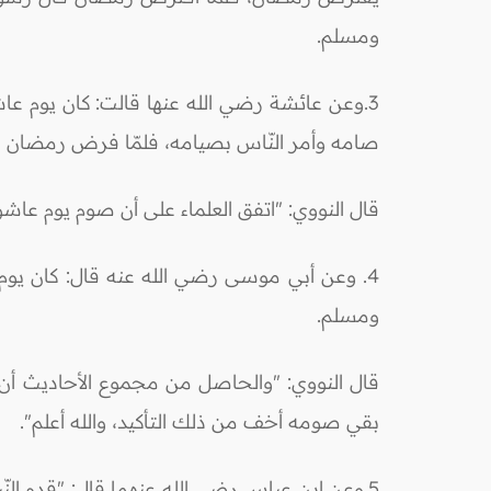
ومسلم.
3.وعن عائشة رضي الله عنها قالت: كان يوم عا
صامه وأمر النّاس بصيامه، فلمّا فرض رمضان ق
قال النووي: "اتفق العلماء على أن صوم يوم عاشو
4. وعن أبي موسى رضي الله عنه قال: كان يوم ع
ومسلم.
قال النووي: "والحاصل من مجموع الأحاديث أن ي
بقي صومه أخف من ذلك التأكيد، والله أعلم".
5.وعن ابن عباس رضي الله عنهما قال: "قدم النّ