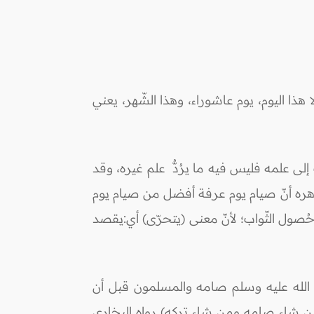
ذا اليوم، يوم عاشوراء، وهذا الشّهر، يعني
إلى علمه فليس فيه ما يرُدُّ علم غيره، وقد
ظاهره أنّ صيام يوم عرفة أفضل من صيام يوم
 حُصول الثّواب؛ لأنّ معنى (يتحرّى) أي:يقصد
ى الله عليه وسلم صامه والمسلمون قبل أن
ن شاء صامه ومن شاء تركه) رواه البخاري