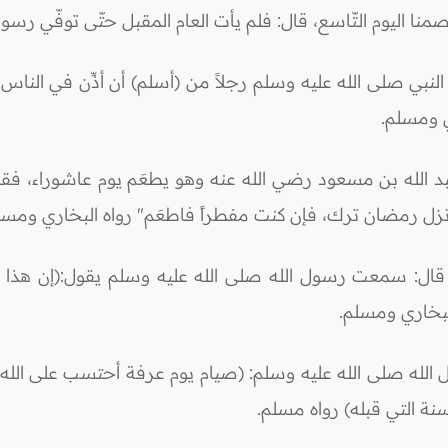
 صمنا اليوم التّاسع، قال: فلم يأت العام المقبل حتّى توفّي رس
النبي صلى الله عليه وسلم رجلاً من (أسلم) أن أذِّن في النا
ي ومسلم.
لله بن مسعود رضي الله عنه وهو يطعَم يوم عاشوراء، فقال: ي
 نزل رمضان ترك، فإن كنت مفطراً فاطعَم" رواه البخاري ومسل
قال: سمعت رسول الله صلى الله عليه وسلم يقول:(إن هذا يو
بخاري ومسلم.
ل الله صلى الله عليه وسلم: (صيام يوم عرفة أحتسب على الله أ
نة التي قبله) رواه مسلم.