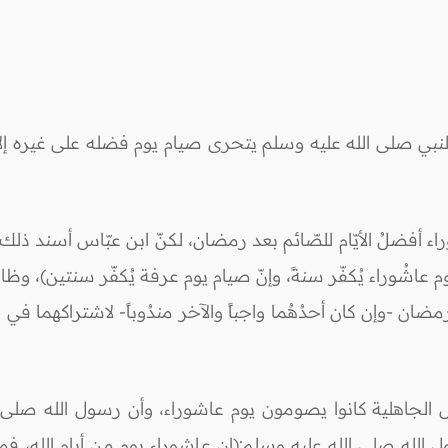
لنبي صلى الله عليه وسلم يتحرى صيام يوم فضله على غيره إلا ه
 أفضلُ الأيّام للصّائم بعد رمضان، لكنّ ابن عبّاس أسند ذلك 
عاشُوراء يُكفّر سنةً، وإنّ صيام يوم عرفة يُكفّر سنتين)، و
رمضان -وإن كان أحدُهُما واجباً والآخر مندُوباً- لاشتراكهما في
هل الجاهلية كانوا يصومون يوم عاشوراء، وأن رسول الله صل
ه صلى الله عليه وسلم:(إن عاشوراء يوم من أيام الله، فم