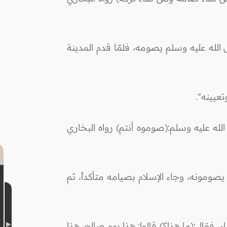
الله عليه وسلم يصومه، فلمّا قدم المدينة
عيينه".
لله عليه وسلم:(صوموه أنتم) رواه البخاري
ومونه، وجاء الإسلام بصيامه متأكداً، ثم
، فقال:(ما هذا؟) قالوا: هذا يوم صالح، هذا