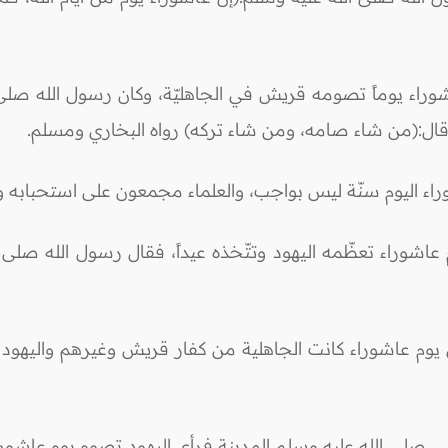
شوراء يوماً تصومه قريش في الجاهليّة، وكان رسول الله صلى 
ال:(من شاء صامه، ومن شاء تركه) رواه البخاري ومسلم.
راء اليوم سنّة ليس بواجب، والعلماء مجمعون على استحبابه وت
اشوراء تعظّمه اليهود وتتّخذه عيداً، فقال رسول الله صلى ا
وم عاشوراء كانت الجاهلية من كفار قريش وغيرهم واليهود يص
بي صلى الله عليه وسلم المدينة فرأى اليهود تصوم يوم عاشوراء