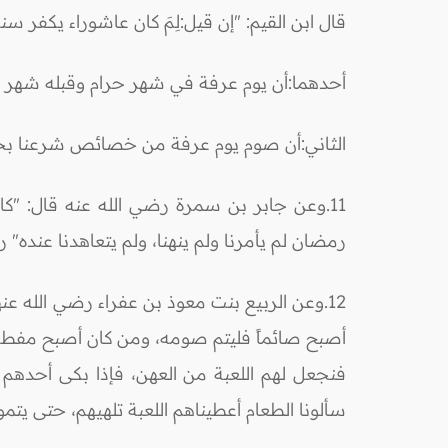
قال ابن القيم: "إن قيل:لِمَ كان عاشوراء يكفر 
أحدهما:أن يوم عرفة في شهر حرام وقبله شهر ح
الثاني:أن صوم يوم عرفة من خصائص شرعنا بخل
11.وعن جابر بن سمرة رضي الله عنه قال: "كا
رمضان لم يأمرنا ولم ينهنا، ولم يتعاهدنا عنده" ر
12.وعن الربيع بنت معوذ بن عفراء رضي الله عن
أصبح صائماً فليتم صومه، ومن كان أصبح مفطراً 
فنجعل لهم اللعبة من العهن، فإذا بكى أحدهم عل
سألونا الطعام أعطيناهم اللعبة تلهيهم، حتى يتم