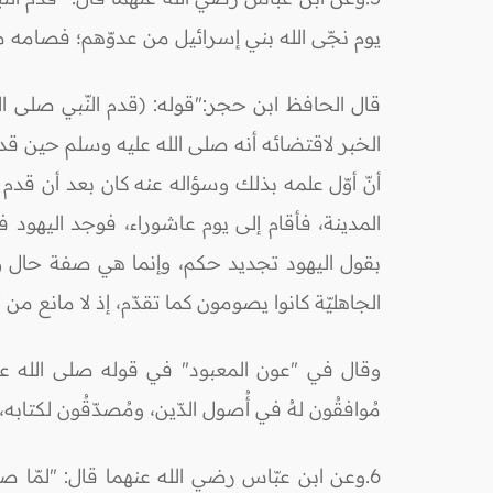
يوم نجّى الله بني إسرائيل من عدوّهم؛ فصامه 
قال الحافظ ابن حجر:"قوله: (قدم النّبي صلى ال
الخبر لاقتضائه أنه صلى الله عليه وسلم حين قدوم
أنّ أوّل علمه بذلك وسؤاله عنه كان بعد أن قدم ا
المدينة، فأقام إلى يوم عاشوراء، فوجد اليهود 
بقول اليهود تجديد حكم، وإنما هي صفة حال و
الجاهليّة كانوا يصومون كما تقدّم، إذ لا مانع م
وقال في "عون المعبود" في قوله صلى الله علي
مُوافقُون لهُ في أُصول الدّين، ومُصدّقُون لكتابه، و
6.وعن ابن عبّاس رضي الله عنهما قال: "لمّا صا