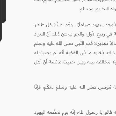
اه البخاري ومسلم.
فوجد اليهود صياماً)... وقد استُشكل ظاهر
في ربيع الأوّل، والجواب عن ذلك أنّ المراد
فاً تقديره: قدم النّبي صلى الله عليه وسلم
ذلك، فغاية ما في القصّة أنّه لم يحدث له
ا مخالفة بينه وبين حديث عائشة أنّ أهل
 مُوسى صلى الله عليه وسلم منكُم، فإنّا
لوا:يا رسول الله، إنّه يوم تعظّمه اليهود