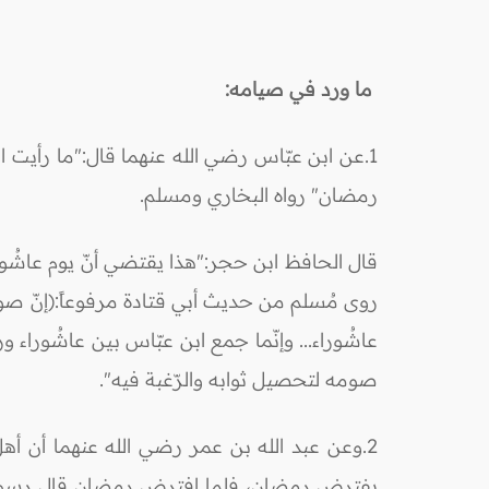
ما ورد في صيامه:
1.عن ابن عبّاس رضي الله عنهما قال:"ما رأيت ا
رمضان" رواه البخاري ومسلم.
قال الحافظ ابن حجر:"هذا يقتضي أنّ يوم عاشُوراء
روى مُسلم من حديث أبي قتادة مرفوعاً:(إنّ صوم 
عاشُوراء... وإنّما جمع ابن عبّاس بين عاشُوراء و
صومه لتحصيل ثوابه والرّغبة فيه".
2.وعن عبد الله بن عمر رضي الله عنهما أن أ
يفترض رمضان، فلما افترض رمضان قال رسول الل