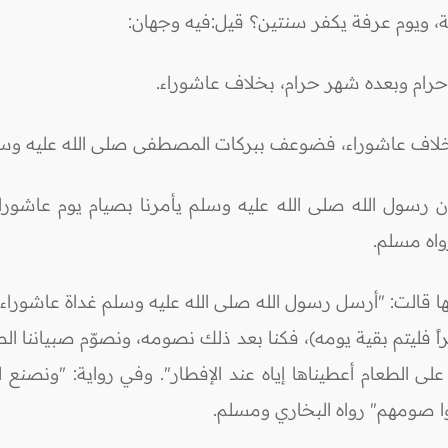
سنة، ويوم عرفة يكفر سنتين؟ قيل:فيه وجهان:
رام وبعده شهر حرام، بخلاف عاشوراء.
اف عاشوراء، فضوعف ببركات المصطفى صلى الله عليه وسلم، 
ن رسول الله صلى الله عليه وسلم يأمرنا بصيام يوم عاشوراء
واه مسلم.
ها قالت: "أرسل رسول الله صلى الله عليه وسلم غداة عاشوراء 
فليتم بقية يومه)، فكنا بعد ذلك نصومه، ونصوّم صبياننا ال
ى الطعام أعطيناها إياه عند الإفطار". وفي رواية: "ونصنع ل
وا صومهم" رواه البخاري ومسلم.