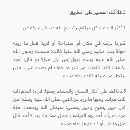
ثالثاً:أثناء المسير على الطريق:
1.تُكبِّر الله عند كل مرتفع، وتسبح الله عند كل منخفض.
2.وإذا نزلت في مكان أو استراحة أو قرية فقل ما روته
خولة بنت حكيم رضي الله عنها قالت‏:‏ سمعت رسول الله
صلى الله عليه وسلم يقول‏:‏(من نزل منزلاً ثم قال‏:‏ أعوذ
بكلمات الله التامات من شر ما خلق؛ لم يضره شيء حتى
يرتحل من منزله ذلك‏) رواه مسلم.
3.تحافظ على أذكار الصباح والمساء, ومنها: قراءة المعوذات
ثلاث مرات, ومنها ما ورد عن النبي صلى الله عليه وسلم:(من
قال حين
يصبح وحين يمسي: سبحان الله وبحمده، مئة
مرة، لم يأت أحد يوم القيامة بأفضل مما جاء به، إلا أحد قال
مثل ما قال أو زاد عليه) رواه مسلم.