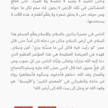
وحتى الصيد لا يصيد لا لنفسه ولا لغيره.. حتى قطع
الحشائش في تلك الأرض لا يجوز, إنه سلم لكل ما حوله
ومن حوله، حتى لا يحلق شعره ولا يقلِّم أظفاره، هذه الآلات لا
يستخدمها..
الناس في عصرنا ينادون بالسلام، والإسلام يعلِّم المسلم هذا
السلام، في أرض السلام، مكان من دخله كان آمناً حتى قال
عمر: "لو رأيت فيه قاتل أبي ما مسَّته يدي". أمن وسلام..
فهذه هي الفريضة العظيمة هي هذا المؤتمر العظيم الذي
دعا إليه الله تبارك وتعالى ولبَّاه الناس من كل صوب ومن
كل فجٍّ عميق، كما قال النبي صلى الله عليه وسلم:(الحجاج
والعمار وفد
الله، دعاهم فأجابوه، وسألوه فأعطاهم)
رواه
ابن ماجه والطبراني في "المعجم الكبير" و"الأوسط". هم
وفود الله عز وجل إلى بيت الله إلى أرض الله"