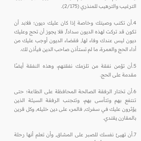
الترغيب والترهيب‏ للمنذري (2/175‏)‏.
4.أن تكتب وصيتك وخاصة إذا كان عليك ديون؛ فلابد أن
تكون قد تركت لهذه الديون سداداً, فلا يجوز أن تحج وعليك
ديون ليس عندك وفاء لها, فقضاء الديون أوجب عليك من
أداء الحج والعمرة، ما لم تستأذن صاحب الدين فيأذن لك.
5.أن تؤمن نفقة من تلزمك نفقتهم، وهذه النفقة أيضًا
مقدمة على الحج.
6.أن تختار الرفقة الصالحة المحافظة على الطاعة؛ حتى
تنتفع بهم وتتأسى بهم، وتتجنب الرفقة السيئة الذين
يؤثرون عليك في سفرك, فالمرء على دين خليله, وكل قرين
بالمقارن يقتدي‏.
7.أن تهيئ نفسك للصبر على المشاق, وأن تعلم أنها رحلة