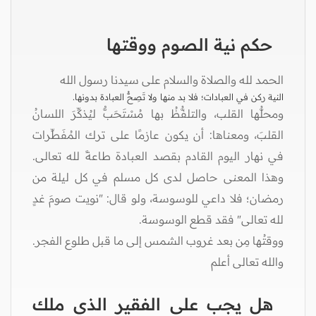
حكم نية الصوم ووقتها
الحمد لله والصلاة والسلام على سيدنا رسول الله
النية ركن في العبادات؛ فلا بد منها ولا تَصِحُّ العبادة بدونها.
ومحلُّها القلب، والتلفُّظُ بها مُسْتَحَبٌّ ليُذكِّرَ اللسانُ
القلبَ، ومعناها: أن يكون عازمًا على ترك المُفَطِّرات
في نهار اليوم القادم بقصد العبادة طاعةً لله تعالى.
وهذا المعنى حاصل لدى كل مسلم في كل ليلة من
رمضان؛ فلا داعي للوسوسة، ولو قال: "نويت صومَ غدٍ
لله تعالى" فقد قطع الوسوسة.
ووقتُها مِن بعد غروب الشمس إلى ما قبل طلوع الفجر.
والله تعالى أعلم
هل يجب على الفقير الذي ملك