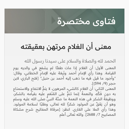
فتاوى مختصرة
معنى أن الغلام مرتهن بعقيقته
الحمد لله والصلاة والسلام على سيدنا رسول الله
المعنى الأول: أن الغلام إذا مات طفلًا لم يشفع في والديه يوم
القيامة. وهذا رأي الإمام أحمد وتَبِعَهُ عليه الإمام الخطابي، وقال:
"وأجود ما قيل فيه ما ذهب إليه أحمد بن حنبل" [فتح الباري، لابن
حجر (9/ 594)].
المعنى الثاني: أن الغلام كالشيء المرهون، لا يتمُّ الانتفاع والاستمتاع
به دون ‌فَكِّهِ، والنعمةُ إنما تتمُّ على المُنْعَم عليه بقيامه بالشكر،
ووظيفةُ الشكر في هذه النعمة ما سَنَّهُ النبيُّ صلى الله عليه وسلم
وهو أن يَعُقَّ عن المولود شكرًا لله تعالى، وطلبًا لسلامة المولود.
وهذا رأي الملا علي القاري. انظر: [مرقاة المفاتيح شرح مشكاة
المصابيح 7/ 2688]. والله تعالى أعلم