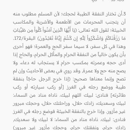
3.أن تختار النفقة الطيبة لحجك؛ لأن المسلم مطلوب منه
أن يتجنب المحرمات من الأطعمة والأشربة والمكاسب
الخبيثة؛ لقول الله تعالى‏: (‏يَا أَيُّهَا الَّذِينَ آمَنُواْ كُلُواْ مِن طَيِّبَاتِ
مَا رَزَقْنَاكُمْ وَاشْكُرُواْ لِلَّهِ إِن كُنتُمْ إِيَّاهُ تَعْبُدُونَ)‏ البقرة/172‏.
‏وهذا في كل سفر، لا سيما سفر الحج والعمرة؛ فهو أحرى
بأن يكون خالياً من النفقة الحرام والمأكل الحرام، والحاج إذا
أدى حجه وعمرته بمكسب حرام لا يستجاب له دعاء، ولا
يصح منه حج ولا عمرة, وقد روي في بعض الأحاديث وإن لم
تصح وإنما معناها صحيح: (إذا خرج الرجل حاجّاً بنفقة
طيبة ووضع رجله في الغرز [أو ركب سيارته أو ركب
طائرته] فنادى: لبيك اللهم لبيك. ناداه مناد من السماء:
لبيك وسعديك، زادك حلال، وراحلتك حلال، وحجك مبرور
غير مأزور. وإذا خرج بالنفقة الخبيثة فوضع رجله في الغرز
فنادى: لبيك. ناداه مناد من السماء: لا لبيك ولا سعديك,
زادك حرام، ونفقتك حرام، وحجك مأزور غير مبرور)