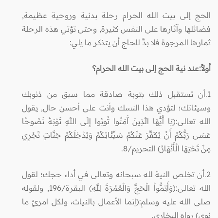
الحج إلى بيت الله الحرام رحلة بدنية وروحية عظيمة,
فضائلها وآثارها على النفس كثيرة, وحتى تؤتي هذه الرحلة
ثمارها المرجوة فلا بدَّ للحاج أن يتذكر ما يلي:
أولاً:عند نية الحج إلى بيت الله الحرام‏؟‏
1.أن تستقبل ذلك بتوبة صادقة مما سبق من ذنوبك
وسيئاتك؛ لتؤدي هذا النسك وأنت على أحسن حال, يقول
الله تعالى:(يَا أَيُّهَا الَّذِينَ آَمَنُوا تُوبُوا إِلَى اللَّهِ تَوْبَةً نَصُوحًا
عَسَى رَبُّكُمْ أَنْ يُكَفِّرَ عَنْكُمْ سَيِّئَاتِكُمْ وَيُدْخِلَكُمْ جَنَّاتٍ تَجْرِي
مِنْ تَحْتِهَا الْأَنْهَارُ)
التحريم/8‏.
2.أن تخلص النية لله سبحانه وتعالى في أداء حجك؛ لقول
الله تعالى‏:‏(‏وَأَتِمُّواْ الْحَجَّ وَالْعُمْرَةَ لِلَّهِ)‏ البقرة/196‏, ولقوله
صلى الله عليه وسلم‏:‏(‏إنما الأعمال بالنيات، ولكل امرئٍ ما
نوى‏)‏ رواه البخاري.