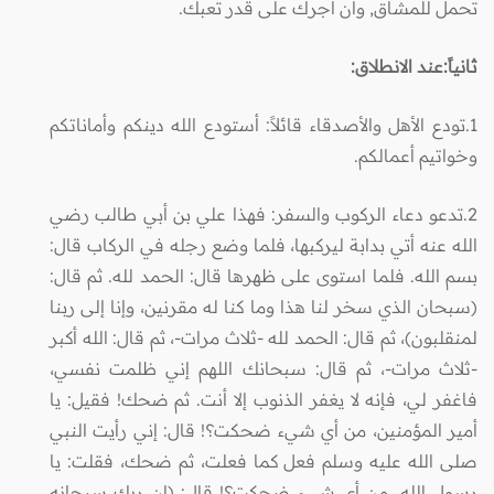
تحمل للمشاق, وأن أجرك على قدر تعبك.‏
ثانياً:عند الانطلاق:
1.تودع الأهل والأصدقاء قائلاً: أستودع الله دينكم وأماناتكم
وخواتيم أعمالكم.
2.تدعو دعاء الركوب والسفر: فهذا علي
بن
أبي
طالب رضي
الله عنه أتي بدابة ليركبها، فلما وضع رجله في الركاب قال:
بسم الله. فلما استوى على ظهرها قال: الحمد لله. ثم قال:
(سبحان الذي سخر لنا هذا وما كنا له مقرنين، وإنا إلى ربنا
لمنقلبون)، ثم قال: الحمد لله -ثلاث مرات-، ثم قال: الله أكبر
-ثلاث مرات-، ثم قال: سبحانك اللهم إني ظلمت نفسي،
فاغفر لي، فإنه لا يغفر الذنوب إلا أنت. ثم ضحك! فقيل: يا
أمير المؤمنين، من أي شيء ضحكت؟! قال: إني رأيت النبي
صلى الله عليه وسلم فعل كما فعلت، ثم ضحك، فقلت: يا
رسول الله، من أي شيء ضحكت؟! قال: (إن ربك سبحانه