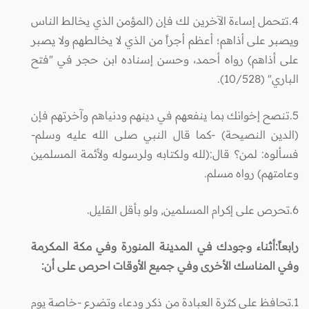
4.تتحمل إساءة الآخرين لك فإن (المؤمن
الذي
يخالط
الناس
ويصبر على أذاهم؛ أعظم أجراً من الذي لا يخالطهم ولا يصبر
على أذاهم) رواه أحمد، وحسن إسناده ابن حجر في "فتح
الباري" (10/528).
5.تنصح إخوانك بما ينفعهم في دينهم ودنياهم وآخرتهم فإن
(الدين النصيحة) -كما قال النبي صلى الله عليه وسلم-
فسألوه: لمن؟ قال:(لله ولكتابه ولرسوله ولأئمة المسلمين
وعامتهم) رواه مسلم.
6.تحرص على إكرام المسلمين, ولو بأقل القليل.
رابعاً:أثناء وجودك في المدينة المنورة وفي مكة المكرمة
وفي المناسك الأخرى وفي جميع الأوقات احرص على أن:
1.تحافظ على كثرة العبادة من ذكر ودعاء وتضرع -خاصة يوم