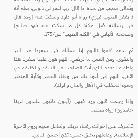
وتعالى يعجب من عبده إذا قال: رب اغفر لي ذنوبي، يعلم أنه
لا يغفر الذنوب غيري) رواه أبو داود وسكت عنه [وقد قال
في رسالته لأهل مكة: كل ما سكت عنه فهو صالح]
وصححه الألباني في "الكلم الطيب" ص/173.
ثم تدعو فتقول:(اللهم إنا نسألك في سفرنا هذا البر
والتقوى، ومن العمل ما ترضي‏.‏ اللهم هون علينا سفرنا هذا
واطو عنا بعده‏.‏ اللهم أنت الصاحب في السفر، والخليفة في
الأهل‏.‏ اللهم إني أعوذ بك من وعثاء السفر وكآبة المنظر
وسوء المنقلب في الأهل والمال والولد)‏.‏
وإذا رجعت قلهن وزد فيهن‏:‏ (‏آيبون تائبون عابدون لربنا
حامدون)‏ رواه مسلم.
3.تعرف على إخوانك رفقاء دربك, وتعامل معهم بروح الأخوة
الإسلامية, وعاملهم بخلق حسن؛ تكن أحسن الناس.