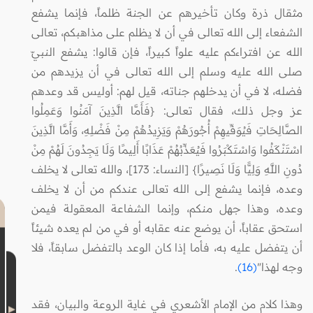
مثقال ذرة وكان تأخيرهم عن الجنة ظلماً، فإنما يشفع
الشفعاء إلى الله تعالى في أن لا يظلم على مذاهبكم، تعالى
الله عن افتراءكم عليه علواً كبيراً، فإن قالوا: يشفع النبيّ
صلى الله عليه وسلم إلى الله تعالى في أن يزيدهم من
فضله، لا في أن يدخلهم جناته، قيل لهم: أوليس قد وعدهم
عز وجل ذلك، فقال تعالى: {فَأَمَّا الَّذِينَ آمَنُوا وَعَمِلُوا
الصَّالِحَاتِ فَيُوَفِّيهِمْ أُجُورَهُمْ وَيَزِيدُهُمْ مِنْ فَضْلِهِ، وَأَمَّا الَّذِينَ
اسْتَنْكَفُوا وَاسْتَكْبَرُوا فَيُعَذِّبُهُمْ عَذَابًا أَلِيمًا وَلَا يَجِدُونَ لَهُمْ مِنْ
دُونِ اللَّهِ وَلِيًّا وَلَا نَصِيرًا} [النساء: 173]، والله تعالى لا يخلف
وعده، فإنما يشفع إلى الله تعالى عندكم من أن لا يخلف
وعده، وهذا جهل منكم، وإنما الشفاعة المعقولة فيمن
استحق عقاباً، أن يوضع عنه عقابه أو في من لم يعده شيئاً
أن يتفضل عليه به، فأما إذا كان الوعد بالتفضل سابقاً، فلا
وجه لهذا"
(16)
.
وهذا كلام من الإمام الأشعري في غاية الروعة والبيان، فقد