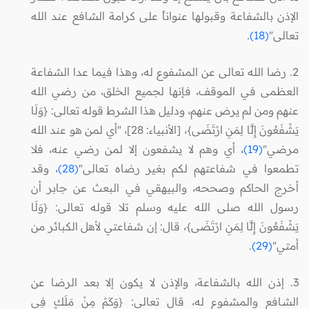
الإذن بالشفاعة وقبولها عنواناً على كرامة الشافع عند الله
تعالى"
(18)
.
2. رضا الله تعالى عن المشفوع له، وهذا فيما عدا الشفاعة
العظمى في الموقف، فإنها لجميع الخلق، من رضي الله
عنهم ومن لم يرض عنهم، ودليل هذا الشرط قوله تعالى: {وَلَا
يَشْفَعُونَ إِلَّا لِمَنِ ارْتَضَى}، [الأنبياء: 28]، "أي لمن هو عند الله
مرضي"
(19)
، أي وهم لا يشفعون إلا لمن رضي عنه، فلا
تطمعوا في شفاعتهم لكم بغير رضاه تعالى"
(28)
، وقد
أخرج الحاكم وصححه، والبيهقي في البعث عن جابر أن
رسول الله صلى الله عليه وسلم تلا قوله تعالى: {وَلَا
يَشْفَعُونَ إِلَّا لِمَنِ ارْتَضَى}، قال: إن شفاعتي لأهل الكبائر من
أمتي"
(29)
.
3. إذن الله بالشفاعة، والإذن لا يكون إلا بعد الرضا عن
الشـافع والمشفوع له، قال تعالى: {وَكَمْ مِنْ مَلَكٍ فِي