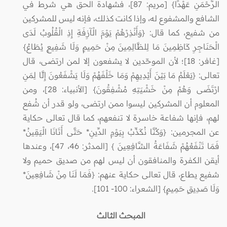
الرَّحْمَنِ عَهْدًا} [مريم: 87]، فشهادة الحق هي شرط في
الشافع والمشفوع له، وإذا كانت كذلك، فإنه ليس للمشركين
من شفيع، كما قال: {وَأَنْذِرْهُمْ يَوْمَ الْآزِفَةِ إِذِ الْقُلُوبُ لَدَى
الْحَنَاجِرِ كَاظِمِينَ مَا لِلظَّالِمِينَ مِنْ حَمِيمٍ وَلَا شَفِيعٍ يُطَاعُ}
[غافر: 18]؛ لأن الموحّدين لا يشفعون إلا لمن ارتضى، قال
تعالى: {يَعْلَمُ مَا بَيْنَ أَيْدِيهِمْ وَمَا خَلْفَهُمْ وَلَا يَشْفَعُونَ إِلَّا لِمَنِ
ارْتَضَى وَهُمْ مِنْ خَشْيَتِهِ مُشْفِقُونَ} [الأنبياء: 28]، ومن
المعلوم أن المشركين ليسوا ممن ارتضى، ولو قدر أن شُفع
لهم، فإنها شفاعة خاسرة لا تنفعهم، كما قال تعالى حكاية
عن المجرمين: {وَكُنَّا نُكَذِّبُ بِيَوْمِ الدِّينِ* حَتَّى أَتَانَا الْيَقِينُ*
فَمَا تَنْفَعُهُمْ شَفَاعَةُ الشَّافِعِينَ } [المدثر: 46، 47]، وعندها
أيقن الكفرة والمنافقون أن ليس لهم من صديق حميم ولا
شفيع يطاع، قال تعالى حكاية عنهم: {فَمَا لَنَا مِنْ شَافِعِينَ*
وَلَا صَدِيقٍ حَمِيمٍ} [الشعراء: 100- 101].
المبحث
الثالث