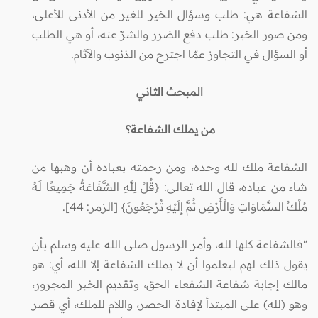
الشفاعة هي: طلب وسؤال الخير للغير من الأدنى للأعلى،
ومن صور الخير: طلب دفع الضرر والشرّ عنه، أو هي الطلب
أو السؤال في التجاوز عمّا اجترح من الذنوب والآثام.
المبحث الثاني
من يملك الشفاعة؟
الشفاعة ملك لله وحده، ومن رحمته بعباده أن وهبها من
شاء من عباده، قال الله تعالى: {قُلْ لِلَّهِ الشَّفَاعَةُ جَمِيعًا لَهُ
مُلْكُ السَّمَاوَاتِ وَالْأَرْضِ ثُمَّ إِلَيْهِ تُرْجَعُونَ} [الزمر: 44].
"فالشفاعة كلها لله، وأمر الرسول صلى الله عليه وسلم بأن
يقول ذلك لهم ليعلموا أن لا يملك الشفاعة إلا الله، أي: هو
مالك إجابة شفاعة الشفعاء الحق، وتقديم الخبر المجرور،
وهو (لله) على المبتدأ لإفادة الحصر، واللام للملك، أي قصر