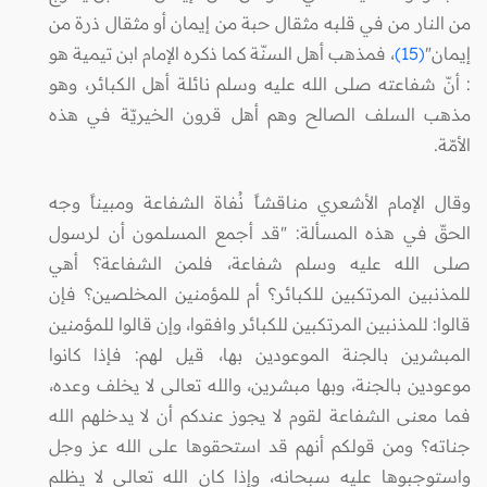
من النار من في قلبه مثقال حبة من إيمان أو مثقال ذرة من
إيمان"
(15)
، فمذهب أهل السنّة كما ذكره الإمام ابن تيمية هو
: أنّ شفاعته صلى الله عليه وسلم نائلة أهل الكبائر، وهو
مذهب السلف الصالح وهم أهل قرون الخيريّة في هذه
الأمّة.
وقال الإمام الأشعري مناقشاً نُفاة الشفاعة ومبيناً وجه
الحقّ في هذه المسألة: "قد أجمع المسلمون أن لرسول
صلى الله عليه وسلم شفاعة، فلمن الشفاعة؟ أهي
للمذنبين المرتكبين للكبائر؟ أم للمؤمنين المخلصين؟ فإن
قالوا: للمذنبين المرتكبين للكبائر وافقوا، وإن قالوا للمؤمنين
المبشرين بالجنة الموعودين بها، قيل لهم: فإذا كانوا
موعودين بالجنة، وبها مبشرين، والله تعالى لا يخلف وعده،
فما معنى الشفاعة لقوم لا يجوز عندكم أن لا يدخلهم الله
جناته؟ ومن قولكم أنهم قد استحقوها على الله عز وجل
واستوجبوها عليه سبحانه، وإذا كان الله تعالى لا يظلم