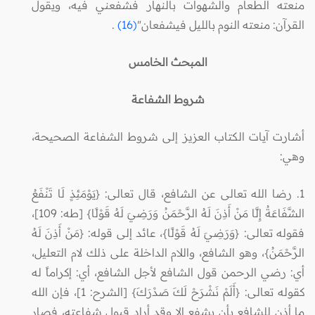
منعته الطعام والشهوات بالنهار فشفعني فيه، ويقول
القرآن: منعته النوم بالليل فيشفعان"
(16)
.
المبحث الخامس
شروط الشفاعة
أشارت آيات الكتاب العزيز إلى شروط الشفاعة الصحيحة،
وهي:
1. رضا الله تعالى عن الشافع، قال تعالى: {يَوْمَئِذٍ لَا تَنْفَعُ
الشَّفَاعَةُ إِلَّا مَنْ أَذِنَ لَهُ الرَّحْمَنُ وَرَضِيَ لَهُ قَوْلًا} [طه: 109]،
فقوله تعالى: {وَرَضِيَ لَهُ قَوْلًا}، عائد إلى قوله: {مَنْ أَذِنَ لَهُ
الرَّحْمَنُ}، وهو الشافع، واللام الداخلة على ذلك لام التعليل،
أي: رضي الرحمن قول الشافع لأجل الشافع، أي: إكراماً له
كقوله تعالى: {أَلَمْ نَشْرَحْ لَكَ صَدْرَكَ} [الشرح: 1]، فإن الله
ما أذن للشافع بأن يشفع إلا وقد أراد قبول شفاعته، فصار