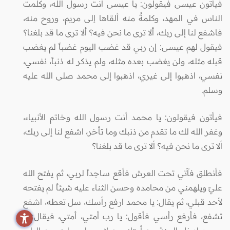
فيأتون عيسى فيقولون: يا عيسى أنت رسول الله، وكلمت
الناس في المهد، وكلمةٌ منه ألقاها إلى مريم، وروح منه،
فاشفع لنا إلى ربك، ألا ترى ما نحن فيه؟ ألا ترى ما قد بلغنا؟
فيقول لهم عيسى: إن ربي قد غضب اليوم غضباً لم يغضب
قبله مثله، ولن يغضب بعده مثله، ولم يذكر له ذنباً، نفسي،
نفسي، اذهبوا إلى غيري، اذهبوا إلى محمد صلى الله عليه
وسلم.
فيأتون فيقولون: يا محمد أنت رسول الله وخاتم الأنبياء،
وغفر الله لك ما تقدم من ذنبك وما تأخر، اشفع لنا إلى ربك،
ألا ترى ما نحن فيه؟ ألا ترى ما قد بلغنا؟
فأنطلق فآتي تحت العرش فأقع ساجداً لربي، ثم يفتح الله
عليّ ويلهمني من محامده وحسن الثناء عليه شيئاً لم يفتحه
لأحد قبلي، ثم يقال: يا محمد ارفع رأسك، سل تعطه، اشفع
تشفع، فأرفع رأسي فأقول: يا رب أمتي، أمتي، فيقال: يا