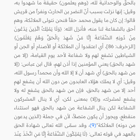
بالحقّ والوحدانية لله، (وهم يعلمون) حقيقة ما شهدوا به،
وقيل: إنها نزلت بسبب أنّ النضر بن الحارث ونفراً من قريش
قالوا: إن كان ما يقول محمد حقاً فنحن نتولى الملائكة، وهم
أحق بالشفاعة لنا منه، فأنزل الله: {وَلَا يَمْلِكُ الَّذِينَ يَدْعُونَ
مِنْ دُونِهِ الشَّفَاعَةَ إِلَّا مَنْ شَهِدَ بِالْحَقِّ وَهُمْ يَعْلَمُونَ}
[الزخرف: 86]، أي اعتقدوا أن الملائكة أو الأصنام أو الجن أو
الشياطين تشفع لهم ولا شفاعة لأحد يوم القيامة، (إلا من
شهد بالحق) يعني المؤمنين إذا أذن لهم، قال ابن عباس: (إلا
من شهد بالحق) أي شهد أن لا إلا الله وأن محمداً رسول الله،
وقيل: أي لا يملك هؤلاء العابدون من دون الله أن يشفع لهم
أحد إلا من شهد بالحق، فإن من شهد بالحق يشفع له ولا
يشفع لمشرك، و(إلا) بمعنى لكن، أي لا ينال المشركون
الشفاعة لكن ينال الشفاعة من شهد بالحق فهو استثناء
منقطع، ويجوز أن يكون متصلاً، لأن في جملة (الذين يدعون
من دونه) الملائكة"
(9)
، وقد سمّى الله تعالى شهادة الحق
بالعهد في قوله تعالى: {لَا يَمْلِكُونَ الشَّفَاعَةَ إِلَّا مَنِ اتَّخَذَ عِنْدَ