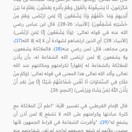
مُكْرَمُونَ، لَا يَسْبِقُونَهُ بِالْقَوْلِ وَهُمْ بِأَمْرِهِ يَعْمَلُونَ، يَعْلَمُ مَا بَيْنَ
أَيْدِيهِمْ وَمَا خَلْفَهُمْ وَلَا يَشْفَعُونَ إِلَّا لِمَنِ ارْتَضَى وَهُمْ مِنْ
خَشْيَتِهِ مُشْفِقُونَ} [الأنبياء: 26-28]، قال ابن عباس رضي
الله عنه في قوله تعالى: {وَلَا يَشْفَعُونَ إِلَّا لِمَنِ ارْتَضَى}
[الأنبياء: 28]: أي الذين ارتضاهم لشهادة أن لا إله إلا الله
(17)
،
وعن مجاهد، قال: لمن رضي عنه
(18)
، فالملائكة يشفعون،
ولا يشفعون إلا لمن ارتضى الله الشفاعة له، بأن يأذن
للملائكة بالشفاعة له إظهاراً لكرامتهم ومكانتهم عند الله
تعالى، وأكد الله تعالى هذا المعنى في قوله تعالى: {وَكَمْ مِنْ
مَلَكٍ فِي السَّمَاوَاتِ لَا تُغْنِي شَفَاعَتُهُمْ شَيْئًا إِلَّا مِنْ بَعْدِ أَنْ
يَأْذَنَ اللَّهُ لِمَنْ يَشَاءُ وَيَرْضَى} [النجم: 26].
قال الإمام القرطبي في تفسير الآية: "اعلم أنّ الملائكة مع
كثرة عبادتها وكرامتهم على الله، لا تشفع إلا لمن أذن أن
يشفع له"
(19)
، "وأفردت الشفاعة في قراءة الجمهور، لأنها
مصدر، ولأنهم لو شفع جميعهم لواحد لم تغن شفاعتهم عنه