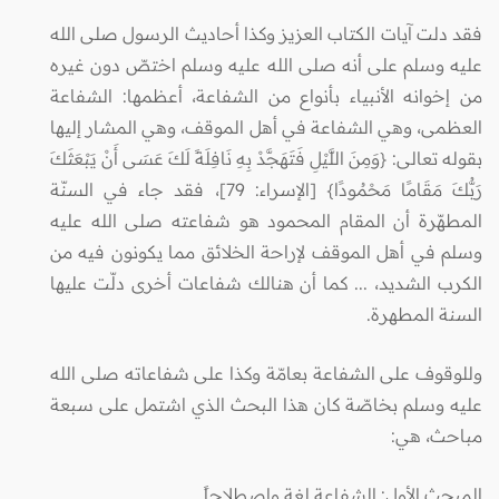
فقد دلت آيات الكتاب العزيز وكذا أحاديث الرسول صلى الله
عليه وسلم على أنه صلى الله عليه وسلم اختصّ دون غيره
من إخوانه الأنبياء بأنواع من الشفاعة، أعظمها: الشفاعة
العظمى، وهي الشفاعة في أهل الموقف، وهي المشار إليها
بقوله تعالى: {وَمِنَ اللَّيْلِ فَتَهَجَّدْ بِهِ نَافِلَةً لَكَ عَسَى أَنْ يَبْعَثَكَ
رَبُّكَ مَقَامًا مَحْمُودًا} [الإسراء: 79]، فقد جاء في السنّة
المطهّرة أن المقام المحمود هو شفاعته صلى الله عليه
وسلم في أهل الموقف لإراحة الخلائق مما يكونون فيه من
الكرب الشديد، ... كما أن هنالك شفاعات أخرى دلّت عليها
السنة المطهرة.
وللوقوف على الشفاعة بعامّة وكذا على شفاعاته صلى الله
عليه وسلم بخاصّة كان هذا البحث الذي اشتمل على سبعة
مباحث، هي:
المبحث الأول: الشفاعة لغة واصطلاحاً.