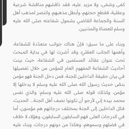
كفى وشفى، ولا مزيد عليه، فقد ناقشهم مناقشة شرعية
وعقلية، فقطع حجتهم، وأبطل مذهبهم، وانتصر لمذهب أهل
السنة والجماعة القاضي بشمول شفاعته صلى الله عليه
وسلم للعصاة والمذنبين.
وبناء على ما سبق؛ فإنّ هناك جوانب متعدّدة للشفاعة،
وأهمها الجانب العقليّ، وقد أشرت لها في بداية المبحث
تحت عنوان عقائد المسلمين في الشفاعة، حيث بينت
أحاديث الشفاعة المفهوم العام للمؤمن من خلال تفصيلها
في بيان حقيقة الداخلين للجنة، فمن دخل الجنة فهو مؤمن
بنصّ حديث رسول الله صلى الله عليه وسلم لا يدخلها إلا
مؤمن، وكذلك قوله صلى الله عليه وسلم: والذي نفس
محمد بيده إني لأرجو أن تكونوا نصف أهل الجنة... الحديث،
فكل الداخلين إلى الجنة بمختلف درجاتهم هم مؤمنون، أما
في الدرجات العلى فهم السابقون السابقون، وهؤلاء لا خلاف
في فضلهم وسموهم، وهكذا من دونهم درجات، وبناء عليه