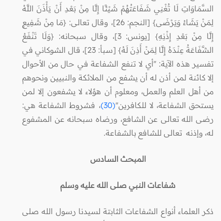
السَّمَاوَاتِ لَا تُغْنِي شَفَاعَتُهُمْ شَيْئًا إِلَّا مِنْ بَعْدِ أَنْ يَأْذَنَ اللَّهُ
لِمَنْ يَشَاءُ وَيَرْضَى} [النجم: 26]، وقال تعالى: {مَا مِنْ شَفِيعٍ
إِلَّا مِنْ بَعْدِ إِذْنِهِ} [يونس: 3]، وقال سبحانه: {وَلَا تَنْفَعُ
الشَّفَاعَةُ عِنْدَهُ إِلَّا لِمَنْ أَذِنَ لَهُ} [سبأ: 23]، قال الشوكاني في
تفسير هذه الآية: "أي لا تنفع الشفاعة في حال من الأحوال
إلا كائنة لمن أذن له أن يشفع من الملائكة والنبيين ونحوهم
من أهل العلم والعمل، ومعلوم أن هؤلاء لا يشفعون إلا لمن
يستحق الشفاعة، لا للكافرين"
(30)
، فشروط الشفاعة هي:
رضى الله تعالى عن الشافع، ورضاه سبحانه عن المشفوع
له، وإذنه تعالى للشافع بالشفاعة.
المبحث السادس
شفاعات النبي صلى الله عليه وسلم
ذكر العلماء أنواع الشفاعات الثابتة لسيدنا رسول الله صلى