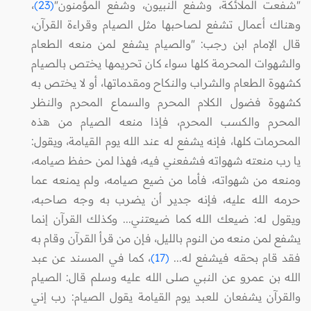
"شفعت الملائكة، وشفع النبيون، وشفع المؤمنون"
(23)
،
وهناك أعمال تشفع لصاحبها مثل الصيام وقراءة القرآن،
قال الإمام ابن رجب: "والصيام يشفع لمن منعه الطعام
والشهوات المحرمة كلها سواء كان تحريمها يختص بالصيام
كشهوة الطعام والشراب والنكاح ومقدماتها، أو لا يختص به
كشهوة فضول الكلام المحرم والسماع المحرم والنظر
المحرم والكسب المحرم، فإذا منعه الصيام من هذه
المحرمات كلها، فإنه يشفع له عند الله يوم القيامة، ويقول:
يا رب منعته شهواته فشفعني فيه، فهذا لمن حفظ صيامه،
ومنعه من شهواته، فأما من ضيع صيامه، ولم يمنعه عما
حرمه الله عليه، فإنه جدير أن يضرب به وجه صاحبه،
ويقول له: ضيعك الله كما ضيعتني... وكذلك القرآن إنما
يشفع لمن منعه من النوم بالليل، فإن من قرأ القرآن وقام به
فقد قام بحقه فيشفع له...
(17)
، كما في المسند عن عبد
الله بن عمرو عن النبي صلى الله عليه وسلم قال: الصيام
والقرآن يشفعان للعبد يوم القيامة يقول الصيام: رب إني