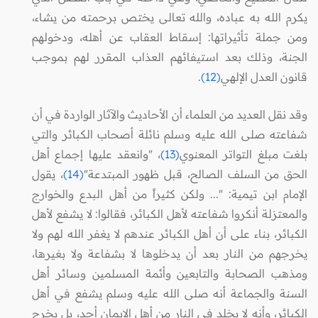
يكرم الله به عباده، والله تعالى يختص برحمته من يشاء،
ومن جملة تأثيراتها: إسقاط العقاب عن أهله، ودخولهم
الجنة، وذلك بعد استيفائهم العذاب المقرر لهم بموجب
قانون العدل الإلهي
(12)
.
وقد نقل العديد من العلماء أن الأحاديث والآثار الواردة في أن
شفاعته صلى الله عليه وسلم نائلة أصحاب الكبائر والتي
بلغت مبلغ التواتر المعنوي
(13)
، "وانعقد عليها إجماع أهل
الحق من السلف الصالح، قبل ظهور المبتدعة"
(14)
، يقول
الإمام ابن تيمية: "... ولكن كثيراً من أهل البدع والخوارج
والمعتزلة أنكروا شفاعته لأهل الكبائر، فقالوا: لا يشفع لأهل
الكبائر، بناء على أن أهل الكبائر عندهم لا يغفر الله لهم ولا
يخرجهم من النار بعد أن يدخلوها لا بشفاعة ولا بغيرها،
ومذهب الصحابة والتابعين وأئمة المسلمين وسائر أهل
السنة والجماعة أنه صلى الله عليه وسلم يشفع في أهل
الكبائر، وأنه لا يخلد في النار من أهل الإيمان أحد، بل يخرج