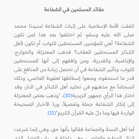
عقائد المسلمين في الشفاعة
اتفقت الأمة الإسلامية على إثبات الشفاعة لسيدنا محمد
صلى الله عليه وسلم، ثم اختلفوا بعد هذا لمن تكون
الشفاعة؟ أهي للمؤمنين المستحقين للثواب، أم تكون لأهل
الكبائر المستحقين للعقاب؟ فذهب المعتزلة، والخوارج،
والإباضية، والقدرية، ومن وافقهم إلى أنها للمستحقين
للثواب، وتأثير الشفاعة في أن تحصل زيادة من المنافع على
قدر ما استحقوه، ومنعوا إسقاطها لعقوبة العاصي، وذلك
انسجاماً مع مذهبهم في تخليد أهل الكبائر في النار، وقد
اختار هذا الرأي جمهور الزيدية
(10)
، "وذهب بعض المعتزلة
إلى إنكار الشفاعة جملة وتفصيلاً، وردّ الأخبار الصحيحة
الواردة فيها وما دلّ عليه القرآن الكريم"
(11)
.
أما أهل السنة والجماعة فقالوا بأنها حق، وهي إنما شرعت
لتنال المطيع والعاصي، وهي داخلة في باب الفضل الذي