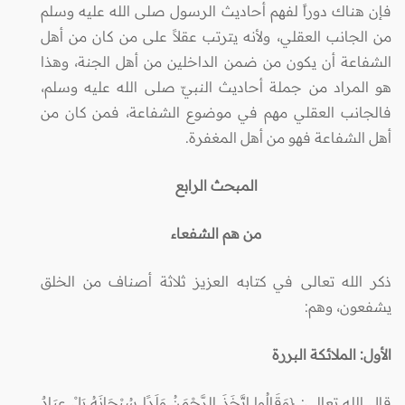
فإن هناك دوراً لفهم أحاديث الرسول صلى الله عليه وسلم
من الجانب العقلي، ولأنه يترتب عقلاً على من كان من أهل
الشفاعة أن يكون من ضمن الداخلين من أهل الجنة، وهذا
هو المراد من جملة أحاديث النبيّ صلى الله عليه وسلم،
فالجانب العقلي مهم في موضوع الشفاعة، فمن كان من
أهل الشفاعة فهو من أهل المغفرة.
المبحث الرابع
من هم الشفعاء
ذكر الله تعالى في كتابه العزيز ثلاثة أصناف من الخلق
يشفعون، وهم:
الأول: الملائكة البررة
قال الله تعالى: {وَقَالُوا اتَّخَذَ الرَّحْمَنُ وَلَدًا سُبْحَانَهُ بَلْ عِبَادٌ