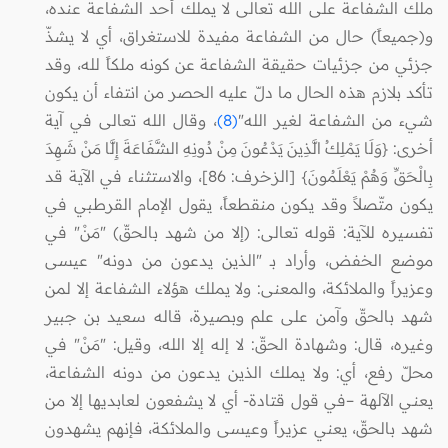
ملك الشفاعة على الله تعالى لا يملك أحد الشفاعة عنده،
و(جميعاً) حال من الشفاعة مفيدة للاستغراق، أي لا يشذّ
جزئي من جزئيات حقيقة الشفاعة عن كونه ملكاً لله، وقد
تأكد بلازم هذه الحال ما دلّ عليه الحصر من انتفاء أن يكون
شيء من الشفاعة لغير الله"
(8)
، وقال الله تعالى في آية
أخرى: {وَلَا يَمْلِكُ الَّذِينَ يَدْعُونَ مِنْ دُونِهِ الشَّفَاعَةَ إِلَّا مَنْ شَهِدَ
بِالْحَقِّ وَهُمْ يَعْلَمُونَ} [الزخرف: 86]، والاستثناء في الآية قد
يكون متّصلاً وقد يكون منقطعاً، يقول الإمام القرطبي في
تفسيره للآية: قوله تعالى: (إلا من شهد بالحقّ) "مَنْ" في
موضع الخفض، وأراد بـ "الذين يدعون من دونه" عيسى
وعزيراً والملائكة، والمعنى: ولا يملك هؤلاء الشفاعة إلا لمن
شهد بالحقّ وآمن على علم وبصيرة، قاله سعيد بن جبير
وغيره، قال: وشهادة الحقّ: لا إله إلا الله، وقيل: "مَنْ" في
محلّ رفع، أي: ولا يملك الذين يدعون من دونه الشفاعة،
يعنـي الآلهة –في قول قتادة- أي لا يشفعون لعابديها إلا من
شهد بالحقّ، يعني عزيراً وعيسى والملائكة، فإنهم يشهدون