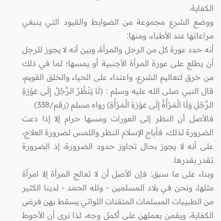
الكفاية.
ووضع الشرع مجموعة من الضوابط والقيود التي ينبغي
مراعاتها عند الأطباء، ومنها:
أنه حدد عورة كل من الرجل والمرأة، وبين أنه لا يجوز للرجل
أن يطلع على عورة المرأة الأجنبية أو يمسها؛ لما في ذلك
من خرق لتعاليم الشرع، واعتداء على الحياء والخلق القويم،
قال النبي صلى الله عليه وسلم : (لَا يَنْظُرُ الرَّجُلُ إِلَى عَوْرَةِ
الرَّجُلِ وَلَا الْمَرْأَةُ إِلَى عَوْرَةِ الْمَرْأَةِ) رواه مسلم (رقم/338)
فالأصل أن النظر إلى العورات ومسها حرام إلا إذا دعت
الضرورة لذلك، فأباح الإسلام النظر واللمس لضرورة العلاج،
على أنه لا يجوز بحال تجاوز حدود الضرورة، إذ الضرورة
تقدر بقدرها.
وبناء على ما سبق: فإن الأصل أن لا تعالج المرأة إلا امرأة
مثلها، ونحن في بلاد المسلمين - ولله الحمد - لدينا الكثير
من الطبيبات المسلمات المتقنات اللواتي يسقط بهن فرض
الكفاية، ويقمن بعملهن على أكمل وجه، لذا نرى أن الأحوط