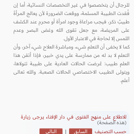
للرجال أن يتخصصوا في غير التخصصات النسائية، أما إن
فُقدت الطبيبة المسلمة، ووقعت الضرورة لأن يعالج المرأةَ
طبيبٌ ذكر، فيجب مراعاة وجود امرأة أو محرم عند الكشف
على المريضة، مع جعل تقوى الله وغض البصر وعدم
اللمس إلا لحاجة في الاعتبار الأول.
كما لا يخفى أن التعلم شيء، ومباشرة العلاج شيء آخر، وأن
التعلم لا بد له من ممارسة على يدي خبير، فإذا أتقن هذا
العلم طبيب: عُرضت الحالات العادية على طبيبة تتولاها،
ويتولى الطبيب الاختصاصي الحالات الصعبة. والله تعالى
أعلم.
للاطلاع على منهج الفتوى في دار الإفتاء يرجى زيارة
(هذه الصفحة)
حسب التصنيف
السابق
|
التالي