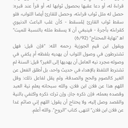
قراءة له، أو دعا عقبها بحصول ثوابها له، أو قرأ عند قبره:
حصل له مثل ثواب قراءته، وحصل للقارئ أيضا الثواب، فلو
سقط ثواب القارئ لِمُسقط - كأن غلب الباعث الدنيوي
كقراءته بأجرة - فينبغي أن لا يسقط مثله بالنسبة للميت"
اهـ "نهاية المحتاج" (6/92)
ويقول ابن قيم الجوزية رحمه الله: "فإن قيل: فهل
تشترطون في وصول الثواب أن يهديه بلفظه أم يكفي في
وصوله مجرد نيه العامل أن يهديها إلى الغير؟ قيل: السنة لم
تشترط التلفظ بالإهداء في حديث واحد، بل أطلق الفعل عن
الغير كالصوم والحج والصدقة، ولم يقل لفاعل ذلك: وقل
اللهم هذا عن فلان ابن فلان، والله سبحانه يعلم نية العبد
وقصده بعمله، فإن ذكره جاز، وإن ترك ذكره واكتفي بالنية
والقصد وصل إليه، ولا يحتاج أن يقول: اللهم إني صائم غدا
عن فلان ابن فلان" انتهى. كتاب "الروح". والله أعلم.