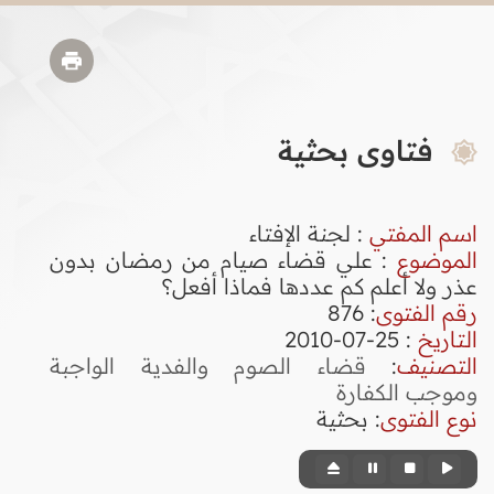
فتاوى بحثية
اسم المفتي
: لجنة الإفتاء
الموضوع
: علي قضاء صيام من رمضان بدون
عذر ولا أعلم كم عددها فماذا أفعل؟
رقم الفتوى
:
876
التاريخ
: 25-07-2010
التصنيف
:
قضاء الصوم والفدية الواجبة
وموجب الكفارة
نوع الفتوى
:
بحثية