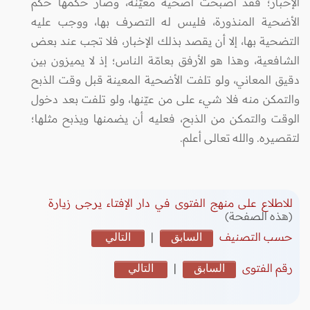
الإخبار؛ فقد أصبحت أضحية معيّنة، وصار حكمها حكم
الأضحية المنذورة، فليس له التصرف بها، ووجب عليه
التضحية بها، إلا أن يقصد بذلك الإخبار، فلا تجب عند بعض
الشافعية، وهذا هو الأرفق بعامّة الناس؛ إذ لا يميزون بين
دقيق المعاني، ولو تلفت الأضحية المعينة قبل وقت الذبح
والتمكن منه فلا شيء على من عيّنها، ولو تلفت بعد دخول
الوقت والتمكن من الذبح، فعليه أن يضمنها ويذبح مثلها؛
لتقصيره. والله تعالى أعلم.
للاطلاع على منهج الفتوى في دار الإفتاء يرجى زيارة
(هذه الصفحة)
حسب التصنيف
السابق
|
التالي
رقم الفتوى
السابق
|
التالي