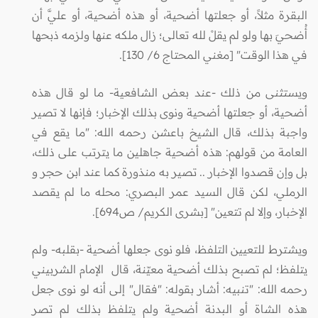
البقرة مثلاً، أو جعلتها أضحية، أو هذه أضحية، أو عليَّ أن
أُضحيَ بها ولو لم يقلْ لله تعالى؛ زال ملكه عنها ولزمه ذبحها
في هذا الوقت" [مغني المحتاج 6/ 130].
ويستثنى من ذلك -عند بعض الشافعية- ما لو قال هذه
أضحية، أو جعلتها أضحية ونوى بذلك الإخبار؛ فإنها لا تصير
واجبة بذلك، قال الشيخ باعشن رحمه الله: "ما يقع في
العامة من قولهم: هذه أضحية جاهلين ما يترتب على ذلك،
بل وإن قصدوا الإخبار .. تصير به منذورة كما عند ابن حجر و
الرملي، لكن قال السيد عمر البصري: محله ما لم يقصد
الإخبار، وإلا لم تتعين" [بشرى الكريم/ ص694].
ويشترط للتعيين التلفظ، فلو نوى جعلها أضحية -بقلبه- ولم
يتلفظ؛ لم تصبح بذلك أضحية معيّنة، قال الإمام الشربيني
رحمه الله: "تنبيه: أشار بقوله: "فقال" إلى أنه لو نوى جعل
هذه الشاة أو البدنة أضحية ولم يتلفظ بذلك لم تصر