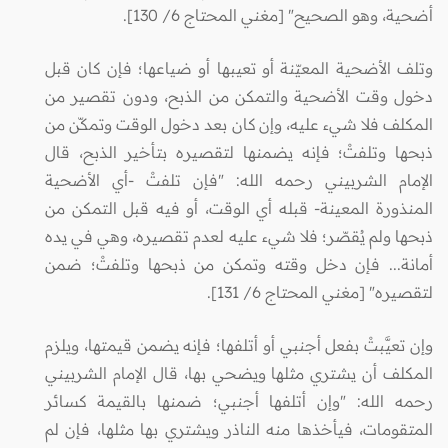
أضحية، وهو الصحيح" [مغني المحتاج 6/ 130].
وتلف الأضحية المعيّنة أو تعيبها أو ضياعها؛ فإن كان قبل
دخول وقت الأضحية والتمكن من الذبح، ودون تقصير من
المكلف فلا شيء عليه، وإن كان بعد دخول الوقت وتمكّن من
ذبحها وتلفتْ؛ فإنه يضمنها لتقصيره بتأخير الذبح، قال
الإمام الشربيني رحمه الله: "فإن تلفتْ -أي الأضحية
المنذورة المعينة- قبله أي الوقت، أو فيه قبل التمكن من
ذبحها ولم يُقصّر؛ فلا شيء عليه لعدم تقصيره، وهي في يده
أمانة... فإن دخل وقته وتمكن من ذبحها وتلفتْ؛ ضمن
لتقصيره" [مغني المحتاج 6/ 131].
وإن تعيَّبتْ بفعل أجنبي أو أتلفها؛ فإنه يضمن قيمتها، ويلزم
المكلف أن يشتري مثلها ويضحي بها، قال الإمام الشربيني
رحمه الله: "وإن أتلفها أجنبي؛ ضمنها بالقيمة كسائر
المتقومات، فيأخذها منه الناذر ويشتري بها مثلها، فإن لم