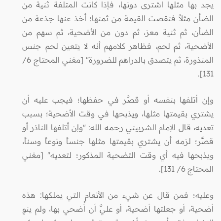
يجد بها مثلها اشترى دونها، فإذا كانت المتلفة ثنية من
الضأن مثلاً فنقصت القيمة من ثمنها؛ أخذ عنها جذعة من
الضأن، ثم ثنية معز، ثم دون من الأضحية، ثم سهم من
الأضحية، ثم لحم، فظاهر كلامهم أنه لا يتعين لحم جنس
المنذورة، ثم يتصدق بالدراهم للضرورة" [مغني المحتاج 6/
131].
وإن أتلفها بنفسه أو قصَّر في حفظها؛ فيجب عليه أن
يشتري بقيمتها مثلها، ويذبحها في وقت الأضحية؛ بسبب
تعديه، قال الإمام الشربيني رحمه الله: "وإن أتلفها الناذر أو
قصَّر؛ لزمه أن يشتري بقيمتها مثلها جنساً ونوعاً وسناً،
ويذبحها فيه أي وقت التضحية المذكور؛ لتعديه" [مغني
المحتاج 6/ 131].
وعليه؛ فمن قال عن شيء من الأنعام التي يملكها: هذه
أضحية، أو جعلتها أضحية، أو عليَّ أن أُضحي بها، ولم ينوِ