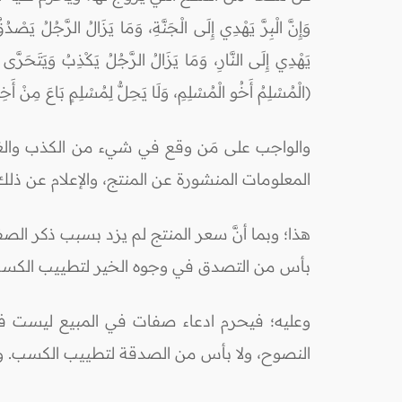
وَإِنَّ الْبِرَّ يَهْدِي إِلَى الْجَنَّةِ، وَمَا يَزَالُ الرَّجُلُ يَصْ
يَهْدِي إِلَى النَّارِ، وَمَا يَزَالُ الرَّجُلُ يَكْذِبُ وَيَت
(الْمُسْلِمُ أَخُو الْمُسْلِمِ، وَلَا يَحِلُّ لِمُسْلِمٍ بَاعَ مِنْ أَخِ
والواجب على مَن وقع في شيء من الكذب والغش 
المعلومات المنشورة عن المنتج، والإعلام عن ذلك،
هذا؛ وبما أنَّ سعر المنتج لم يزد بسبب ذكر الصف
بأس من التصدق في وجوه الخير لتطييب الكس
وعليه؛ فيحرم ادعاء صفات في المبيع ليست في
النصوح، ولا بأس من الصدقة لتطييب الكسب. وال