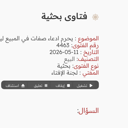
فتاوى بحثية
الموضوع
: يحرم ادعاء صفات في المبيع ل
رقم الفتوى
:
4463
التاريخ
: 11-05-2026
التصنيف
:
البيع
نوع الفتوى
:
بحثية
المفتي
: لجنة الإفتاء
تشغيل
إيقاف
تعليق
استئناف
السؤال
: