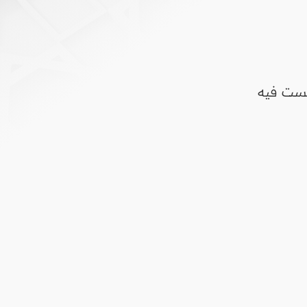
يست فيه