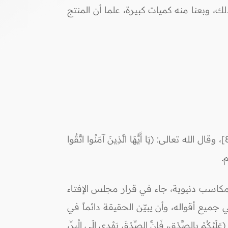
2 كلوري)، وهو في الحقيقة أكثر من ذلك، وبعنا منه كميات كبيرة، علما أن المنتج
حرَّم الإسلام الكذب والغش في المعاملات، قال الله تعالى: (وَالَّذِينَ هُمْ لِأَمَانَاتِهِمْ وَعَهْدِهِمْ رَاعُونَ) [المؤمنون: 8]، وقال الله تعالى: (يَا أَيُّهَا الَّذِينَ آمَنُوا اتَّقُوا
كاسب دنيوية، جاء في قرار مجلس الإفتاء
ً في جميع أقواله، وأن يبيّن الحقيقة دائماً في
ِدْقِ، فَإِنَّ الصِّدْقَ يَهْدِي إِلَى الْبِرِّ،