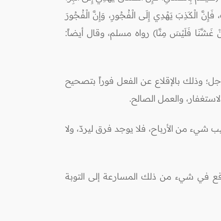
، فَإِنَّ الْكَذِبَ يَهْدِي إِلَى الْفُجُورِ، وَإِنَّ الْفُجُورَ
: (مَنْ غَشَّنَا فَلَيْسَ مِنَّا) رواه مسلم، وقال أيضاً:
ل؛ وذلك بالإقلاع عن الفعل فوراً بتصحيح
لاستغفار، والعمل الصالح.
ب شيء من الأرباح، فلا يوجد فرق ليردّ، ولا
وقع في شيء من ذلك المسارعة إلى التوبة