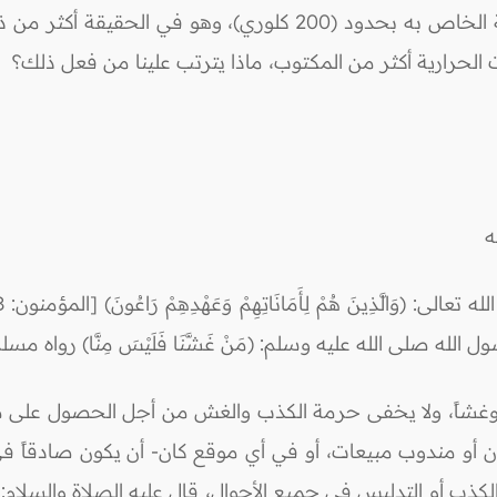
نبيع منتجاً، وكنا نكتب مقدار السعرات الحرارية الخاص به بحدود (00
 الحرارية أكثر من المكتوب، ماذا يترتب علينا من فعل ذلك؟
ه
 وغشاً، ولا يخفى حرمة الكذب والغش من أجل الحصول على م
لم -تاجراً كان أو مندوب مبيعات، أو في أي موقع كان- أن يكون صادقا
 التدليس في جميع الأحوال، قال عليه الصلاة والسلام: (عَلَيْكُمْ بِالصّ