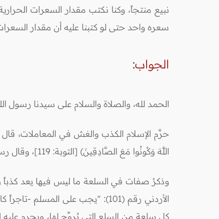
سعره واحد حتى لو كتبنا عليه أن مقدار السعرات
الجواب
:
الحمد لله، والصلاة والسلام على سيدنا رسول الل
اللَّهَ وَكُونُوا مَعَ الصَّادِقِينَ) [التوبة: 119]، وقال رسول الله صلى الله عليه وسلم: (مَنْ غَشَّنَا فَلَيْسَ مِنَّا) رواه مسلم.
وذكرُ صفات في السلعة ما ليس فيها يعد كذباً
الأردني رقم (101): "يجب على المس
كل سلعة من السلع التي يُروِّج لها، ويحرم عليه الكذب أو