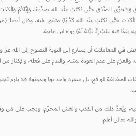
دُقُ وَيَتَحَرَّى الصِّدْقَ حَتَّى يُكْتَبَ عِنْدَ اللهِ صِدِّيقًا، وَإِيَّاكُمْ وَالْكَذِبَ
َحَرَّى الْكَذِبَ حَتَّى يُكْتَبَ عِنْدَ اللهِ كَذَّابًا) متفق عليه، وقال أيضاً
يهِ بَيْعًا فِيهِ عَيْبٌ إِلَّا بَيَّنَهُ لَهُ) رواه ابن ماجة.
في المعاملات أن يسارع إلى التوبة النصوح إلى الله عز وج
 والعزم على عدم العودة لمثله، والندم على فعله، والإكثار من ا
ات المخالفة للواقع، بل سعره واحد بها وبدونها؛ فلا يلزم تجني
ب.
ه، ويُعدُّ ذلك من الكذب والغش المحرَّم، ويجب على مَن 
له تعالى أعلم.