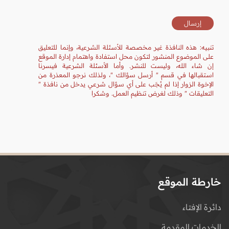
تنبيه: هذه النافذة غير مخصصة للأسئلة الشرعية، وإنما للتعليق
على الموضوع المنشور لتكون محل استفادة واهتمام إدارة الموقع
إن شاء الله، وليست للنشر. وأما الأسئلة الشرعية فيسرنا
استقبالها في قسم " أرسل سؤالك "، ولذلك نرجو المعذرة من
الإخوة الزوار إذا لم يُجَب على أي سؤال شرعي يدخل من نافذة "
التعليقات " وذلك لغرض تنظيم العمل. وشكرا
خارطة الموقع
دائرة الإفتاء
الخدمات المقدمة