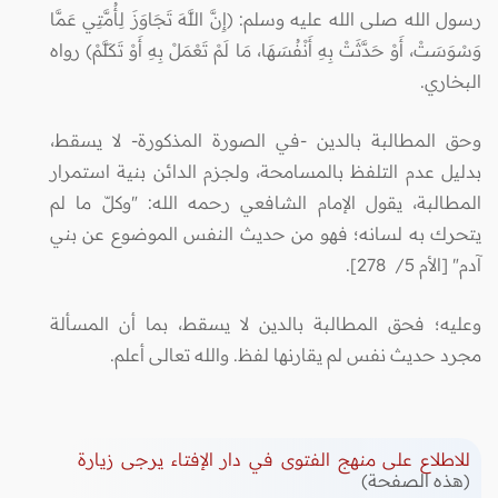
رسول الله صلى الله عليه وسلم: (إِنَّ اللَّهَ تَجَاوَزَ لِأُمَّتِي عَمَّا
وَسْوَسَتْ، أَوْ حَدَّثَتْ بِهِ أَنْفُسَهَا، مَا لَمْ تَعْمَلْ بِهِ أَوْ تَكَلَّمْ) رواه
البخاري.
وحق المطالبة بالدين -في الصورة المذكورة- لا يسقط،
بدليل عدم التلفظ بالمسامحة، ولجزم الدائن بنية استمرار
المطالبة، يقول الإمام الشافعي رحمه الله: "وكلّ ما لم
يتحرك به لسانه؛ فهو من حديث النفس الموضوع عن بني
آدم" [الأم 5/ 278].
وعليه؛ فحق المطالبة بالدين لا يسقط، بما أن المسألة
مجرد حديث نفس لم يقارنها لفظ. والله تعالى أعلم.
للاطلاع على منهج الفتوى في دار الإفتاء يرجى زيارة
(هذه الصفحة)