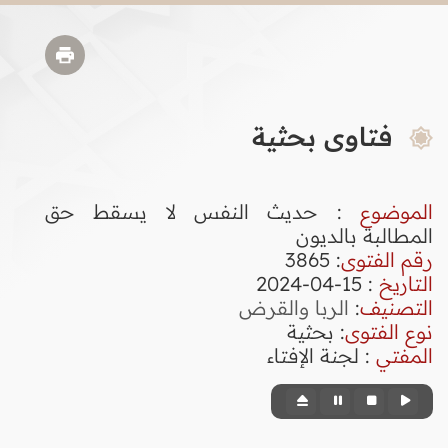
فتاوى بحثية
الموضوع
: حديث النفس لا يسقط حق
المطالبة بالديون
رقم الفتوى
:
3865
التاريخ
: 15-04-2024
التصنيف
:
الربا والقرض
نوع الفتوى
:
بحثية
المفتي
: لجنة الإفتاء