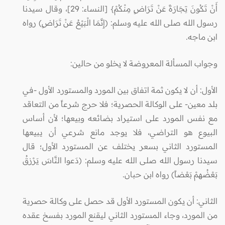
أَنْ تَكُونَ تِجَارَةً عَنْ تَرَاضٍ مِنْكُمْ} [النساء: 29]، وقال سيدنا
رسول الله صلى الله عليه وسلم: (إِنَّمَا الْبَيْعُ عَنْ تَرَاضٍ) رواه
ابن ماجه.
وجواب المسألة المعروضة لا يخلو من حالين:
الأول: أن لا يكون ثمة اتفاق بين المورد والمستورد الأول -في
بلد معين- على الوكالة الحصرية؛ فلا حرج شرعاً من التعاقد
مع نفس المورد على استيراد بضائعه وبيعها؛ لأن أساس
البيوع هو التراضي، فلا يوجد مانع شرعي أن يبيعها
المستورد الثاني بسعر يختلف عن المستورد الأول؛ قال
سيدنا رسول الله صلى الله عليه وسلم: (دَعوا النَّاسَ يَرْزقُ
بَعْضُهمْ بَعْضاً) رواه ابن حبان.
الثاني: أن يكون المستورد الأول قد حصل على وكالة حصرية
من المورد، وجاء المستورد الثاني ليقنع المورد بفسخ عقده