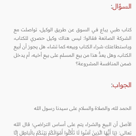
السؤال
:
كتاب طبي يباع في السوق عن طريق الوكيل، تواصلت مع
الشركة الصانعة فقالوا: ليس هناك وكيل حصري للكتاب،
وباستطاعتك شراء الكتاب وبيعه كما تشاء، هل يجوز أن أبيع
الكتاب، وهل يعدُّ هذا من بيع المسلم على بيع أخيه، أم يدخل
ضمن المنافسة المشروعة؟
الجواب
:
الحمد لله، والصلاة والسلام على سيدنا رسول الله
الأصل أن البيع والشراء يتم على أساس التراضي؛ قال الله
تعالى: {يَا أَيُّهَا الَّذِينَ آمَنُوا لَا تَأْكُلُوا أَمْوَالَكُمْ بَيْنَكُمْ بِالْبَاطِلِ إِلَّا