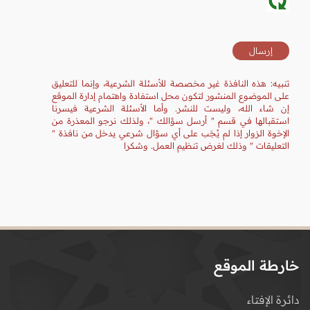
تنبيه: هذه النافذة غير مخصصة للأسئلة الشرعية، وإنما للتعليق
على الموضوع المنشور لتكون محل استفادة واهتمام إدارة الموقع
إن شاء الله، وليست للنشر. وأما الأسئلة الشرعية فيسرنا
استقبالها في قسم " أرسل سؤالك "، ولذلك نرجو المعذرة من
الإخوة الزوار إذا لم يُجَب على أي سؤال شرعي يدخل من نافذة "
التعليقات " وذلك لغرض تنظيم العمل. وشكرا
خارطة الموقع
دائرة الإفتاء