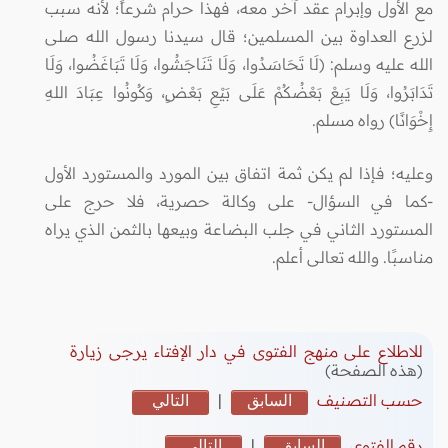
مع الأول وإبرام عقد آخر معه، فهذا حرام شرعاً؛ لأنه سبب
لزرع العداوة بين المسلمين؛ قال سيدنا رسول الله صلى
الله عليه وسلم: (لَا تَحَاسَدُوا، وَلَا تَنَاجَشُوا، وَلَا تَبَاغَضُوا، وَلَا
تَدَابَرُوا، وَلَا يَبِعْ بَعْضُكُمْ عَلَى بَيْعِ بَعْضٍ، وَكُونُوا عِبَادَ اللهِ
إِخْوَانًا) رواه مسلم.
وعليه؛ فإذا لم يكن ثمة اتفاق بين المورد والمستورد الأول
-كما في السؤال- على وكالة حصرية، فلا حرج على
المستورد الثاني في جلب البضاعة وبيعها بالثمن الذي يراه
مناسبًا. والله تعالى أعلم.
للاطلاع على منهج الفتوى في دار الإفتاء يرجى زيارة
(هذه الصفحة)
حسب التصنيف
السابق
|
التالي
رقم الفتوى
السابق
|
التالي