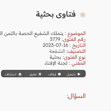
فتاوى بحثية
الموضوع
: يتملك الشفيع الحصة بالثمن الذ
رقم الفتوى
:
3779
التاريخ
: 16-07-2023
التصنيف
:
الشفعة
نوع الفتوى
:
بحثية
المفتي
: لجنة الإفتاء
تشغيل
إيقاف
تعليق
استئناف
السؤال
: