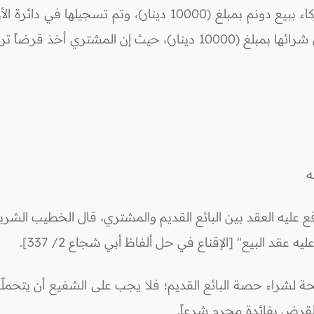
له
ع عليه العقد بين البائع القديم والمشتري، قال الخطيب الش
قد البيع" [الإقناع في حل ألفاظ أبي شجاع 2/ 337].
ابحة لشراء حصة البائع القديم؛ فلا يجب على الشفيع أن يتحملّ
القرض بفائدة محرم شرعاً.