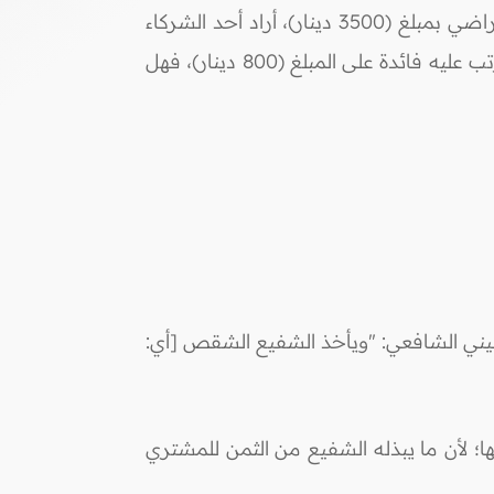
يوجد قطعة أرض مشاع لشركاء، قام أحد الشركاء ببيع دونم بمبلغ (10000 دينار)، وتم تسجيلها في دائرة الأراضي بمبلغ (3500 دينار)، أراد أحد الشركاء
أخذ القطعة عن طريق الشفعة، وتم الاتفاق على شرائها بمبلغ (10000 دينار)، حيث إن المشتري أخذ قرضاً ترتب عليه فائدة على المبلغ (800 دينار)، فهل
ربيني الشافعي: "ويأخذ الشفيع الشقص [أي:
ها؛ لأن ما يبذله الشفيع من الثمن للمشتري