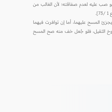
 لو صب عليه لعدم صفاقته؛ لأن الغالب من
.
جزئ المسح عليهما، أما إن توافرت فيهما
الخطيب 1/ 262]: "ومما يمنع نفوذ الماء الجوخ الثقيل، فلو جُعل خف منه صح المسح