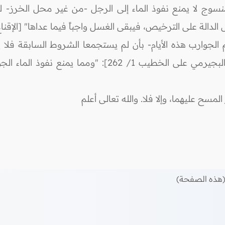
 منسوج لا يمنع نفوذ الماء إلى الرجل -من غير محل الخرز-
لة على الترخيص، فيبقى الغسل واجباً فيما عداها" [الإقناع 1 /73]
لجوارب هذه الأيام- بأن لم يستجمعا الشروط السابقة فلا ي
الشروط أجزأ المسح عليهما، جاء في [حاشية البجيرمي على 
ح عليهما، وإلا فلا. والله تعالى أعلم
هذه الصفحة)