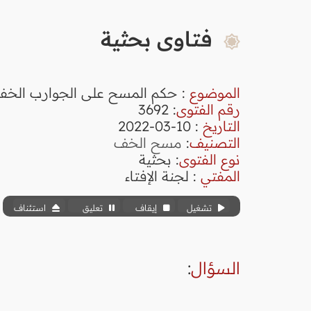
فتاوى بحثية
الموضوع
: حكم المسح على الجوارب الخفي
رقم الفتوى
:
3692
التاريخ
: 10-03-2022
التصنيف
:
مسح الخف
نوع الفتوى
:
بحثية
المفتي
: لجنة الإفتاء
تشغيل
إيقاف
تعليق
استئناف
السؤال
: