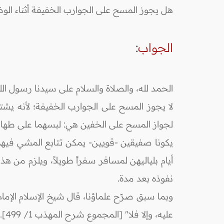
هل يجوز المسح على الجوارب الخفيفة أثناء الو
الجواب
:
الحمد لله، والصلاة والسلام على سيدنا رسول الل
لا يجوز المسح على الجوارب الخفيفة؛ لأنه يش
لجواز المسح على الخفين هي: لبسهما على طهارة
يكونا صفيقين -قويين- يمكن تتابع المشي فيهما
أيام بلياليهن لمسافر سفراً طويلاً، ويلزم من 
نفوذه بعد مدة.
وبما سبق صرّح علماؤنا، قال شيخ الإسلام الإما
عليه، وإلا فلا" [المجموع شرح المهذب 1/ 499].