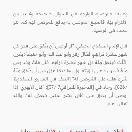
وعليه؛ فالوصية الواردة في السؤال صحيحة ولا بد من
الالتزام بها، فالمبلغ الموصى به يدفع للموصى لهم كما هو
محدد في الوصية.
قال الإمام السغدي الحنفي: "لو أوصى أن ينْفق على فلان كل
شهر عشرَة دَرَاهِم، فَقَالَ زفر وأبو عبد الله وأبو حنيفَة: يعْزل
الثُّلُث فينفق مِنْهُ كل شهر عشرَة دَرَاهِم، فان مَاتَ وَقد بقى
مِنْهُ شَيْء رد على الْوَرَثَة، وإن هلك مَا عزل قبل أن ينْفق مِنْهُ
شَيْء هلك على المُوصى لهُ" [النتف في الفتاوى للسغدي2
/826]، وجاء في [الذخيرة للقرافي7 /37]: "قال الأبهري: إذا
أوصى أن ينفق على فلان عشر سنين فيعزل له". والله
تعالى أعلم.
للاطلاع على منهج الفتوى في دار الإفتاء يرجى زيارة