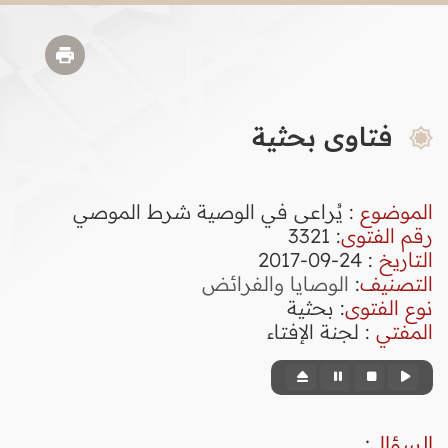
فتاوى بحثية
الموضوع
: يُراعى في الوصية شرط الموصي
رقم الفتوى
:
3321
التاريخ
: 24-09-2017
التصنيف
:
الوصايا والفرائض
نوع الفتوى
:
بحثية
المفتي
: لجنة الإفتاء
السؤال
: