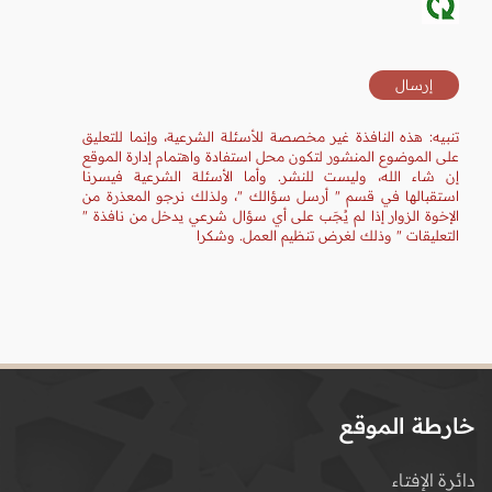
تنبيه: هذه النافذة غير مخصصة للأسئلة الشرعية، وإنما للتعليق
على الموضوع المنشور لتكون محل استفادة واهتمام إدارة الموقع
إن شاء الله، وليست للنشر. وأما الأسئلة الشرعية فيسرنا
استقبالها في قسم " أرسل سؤالك "، ولذلك نرجو المعذرة من
الإخوة الزوار إذا لم يُجَب على أي سؤال شرعي يدخل من نافذة "
التعليقات " وذلك لغرض تنظيم العمل. وشكرا
خارطة الموقع
دائرة الإفتاء