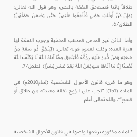
طلاقاً بائنا فتستحق النفقة بالنص، وهو قول الله تعالى:
(وَإِنْ كُنَّ أُولَاتِ حَمْلٍ فَأَنْفِقُوا عَلَيْهِنَّ حَتَّى يَضَعْنَ حَمْلَهُنَّ)
الطلاق/6.
وأما البائن غير الحامل فمذهب الحنفية وجوب النفقة لها
فترة العدة؛ وذلك لعموم قوله تعالى: (لِيُنْفِقْ ذُو سَعَةٍ مِنْ
سَعَتِهِ وَمَنْ قُدِرَ عَلَيْهِ رِزْقُهُ فَلْيُنْفِقْ مِمَّا آتَاهُ اللَّهُ لَا يُكَلِّفُ اللَّهُ
نَفْسًا إِلَّا مَا آتَاهَا سَيَجْعَلُ اللَّهُ بَعْدَ عُسْرٍ يُسْرًا) الطلاق/7.
وهو ما قرره قانون الأحوال الشخصية (لعام2010م) في
المادة (151): "تجب على الزوج نفقة معتدته من طلاق أو
فسخ"*. والله تعالى أعلم
*المادة مذكورة برقمها ونصها في قانون الأحوال الشخصية