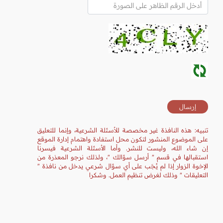
تنبيه: هذه النافذة غير مخصصة للأسئلة الشرعية، وإنما للتعليق
على الموضوع المنشور لتكون محل استفادة واهتمام إدارة الموقع
إن شاء الله، وليست للنشر. وأما الأسئلة الشرعية فيسرنا
استقبالها في قسم " أرسل سؤالك "، ولذلك نرجو المعذرة من
الإخوة الزوار إذا لم يُجَب على أي سؤال شرعي يدخل من نافذة "
التعليقات " وذلك لغرض تنظيم العمل. وشكرا