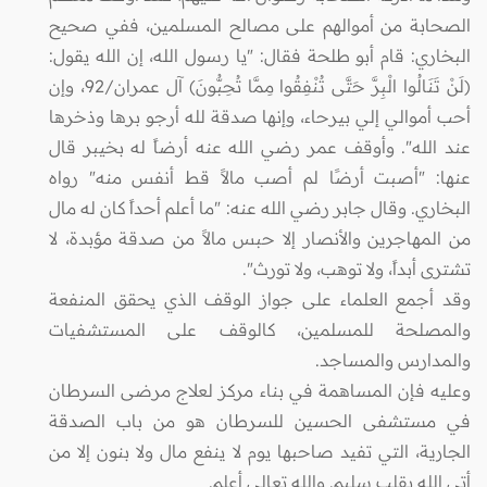
الصحابة من أموالهم على مصالح المسلمين، ففي صحيح
البخاري: قام أبو طلحة فقال: "يا رسول الله، إن الله يقول:
(لَنْ تَنَالُوا الْبِرَّ حَتَّى تُنْفِقُوا مِمَّا تُحِبُّونَ) آل عمران/92، وإن
أحب أموالي إلي بيرحاء، وإنها صدقة لله أرجو برها وذخرها
عند الله". وأوقف عمر رضي الله عنه أرضاً له بخيبر قال
عنها: "أصبت أرضًا لم أصب مالاً قط أنفس منه" رواه
البخاري. وقال جابر رضي الله عنه: "ما أعلم أحداً كان له مال
من المهاجرين والأنصار إلا حبس مالاً من صدقة مؤبدة، لا
تشترى أبداً، ولا توهب، ولا تورث".
وقد أجمع العلماء على جواز الوقف الذي يحقق المنفعة
والمصلحة للمسلمين، كالوقف على المستشفيات
والمدارس والمساجد.
وعليه فإن المساهمة في بناء مركز لعلاج مرضى السرطان
في مستشفى الحسين للسرطان هو من باب الصدقة
الجارية، التي تفيد صاحبها يوم لا ينفع مال ولا بنون إلا من
أتى الله بقلب سليم. والله تعالى أعلم.