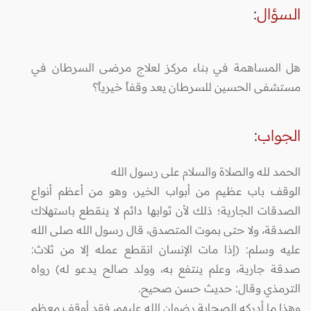
السؤال
:
هل المساهمة في بناء مركز لعلاج مرضى السرطان في
مستشفى الحسين للسرطان يعد وقفاً خيرياً؟
الجواب
:
الحمد لله والصلاة والسلام على رسول الله
الوقف باب عظيم من أبواب الخير، وهو من أعظم أنواع
الصدقات الجارية؛ ذلك لأن ثوابها دائم لا ينقطع باستهلاك
الصدقة، ولا حتى بموت المتصدق، قال رسول الله صلى الله
عليه وسلم: (إذا مات الإنسان انقطع عمله إلا من ثلاث:
صدقة جارية، وعلم ينتفع به، وولد صالح يدعو له) رواه
الترمذي وقال: حديث حسن صحيح.
وهذا ما أدركه الصحابة رضوان الله عليهم، فقد أوقف معظم