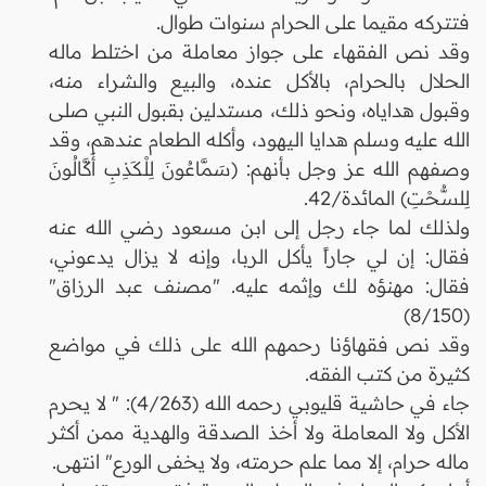
فتتركه مقيما على الحرام سنوات طوال.
وقد نص الفقهاء على جواز معاملة من اختلط ماله
الحلال بالحرام، بالأكل عنده، والبيع والشراء منه،
وقبول هداياه، ونحو ذلك، مستدلين بقبول النبي صلى
الله عليه وسلم هدايا اليهود، وأكله الطعام عندهم، وقد
وصفهم الله عز وجل بأنهم: (سَمَّاعُونَ لِلْكَذِبِ أَكَّالُونَ
لِلسُّحْتِ) المائدة/42.
ولذلك لما جاء رجل إلى ابن مسعود رضي الله عنه
فقال: إن لي جاراً يأكل الربا، وإنه لا يزال يدعوني،
فقال: مهنؤه لك وإثمه عليه. "مصنف عبد الرزاق"
(8/150)
وقد نص فقهاؤنا رحمهم الله على ذلك في مواضع
كثيرة من كتب الفقه.
جاء في حاشية قليوبي رحمه الله (4/263): " لا يحرم
الأكل ولا المعاملة ولا أخذ الصدقة والهدية ممن أكثر
ماله حرام، إلا مما علم حرمته، ولا يخفى الورع" انتهى.