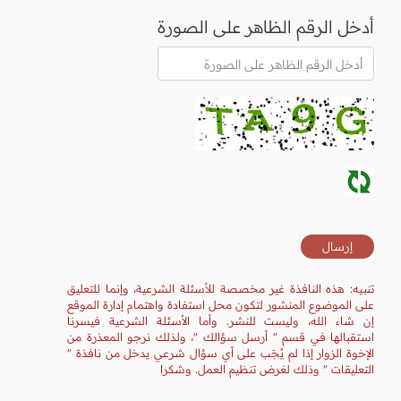
أدخل الرقم الظاهر على الصورة
تنبيه: هذه النافذة غير مخصصة للأسئلة الشرعية، وإنما للتعليق
على الموضوع المنشور لتكون محل استفادة واهتمام إدارة الموقع
إن شاء الله، وليست للنشر. وأما الأسئلة الشرعية فيسرنا
استقبالها في قسم " أرسل سؤالك "، ولذلك نرجو المعذرة من
الإخوة الزوار إذا لم يُجَب على أي سؤال شرعي يدخل من نافذة "
التعليقات " وذلك لغرض تنظيم العمل. وشكرا