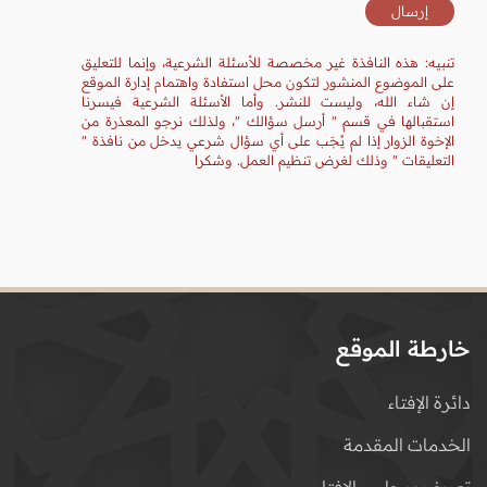
تنبيه: هذه النافذة غير مخصصة للأسئلة الشرعية، وإنما للتعليق
على الموضوع المنشور لتكون محل استفادة واهتمام إدارة الموقع
إن شاء الله، وليست للنشر. وأما الأسئلة الشرعية فيسرنا
استقبالها في قسم " أرسل سؤالك "، ولذلك نرجو المعذرة من
الإخوة الزوار إذا لم يُجَب على أي سؤال شرعي يدخل من نافذة "
التعليقات " وذلك لغرض تنظيم العمل. وشكرا
خارطة الموقع
دائرة الإفتاء
الخدمات المقدمة
تعريف بمجلس الإفتاء