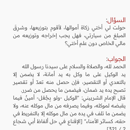
السؤال
:
حولت لي أختي زكاة أموالها، لأقوم بتوزيعها، وسُرِقَ
المبلغ من سيارتي، فهل يجب إخراجه وتوزيعه من
مالي الخاص دون علم أختي؟
الجواب
:
الحمد لله، والصلاة والسلام على سيدنا رسول الله
يد الوكيل على ما وكل به يد أمانة، لا يضمن إلا
بالتعدي أو التقصير، فإن حصل منه تعدّ أو تقصير
تصبح يده يد ضمان، فيضمن ما يحصل من ضرر.
قال الإمام الشربيني: "الوكيل -ولو بِجُعْل- أمينٌ فيما
يقبضه لموكله، وفيما يصرفه من مال موكله عنه، ولا
يضمن ما تلف في يده من مال موكله إلا بالتفريط في
حقه، كسائر الأمناء" [الإقناع في حل ألفاظ أبي شجاع
2 / 321].