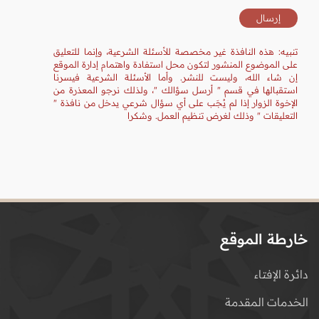
تنبيه: هذه النافذة غير مخصصة للأسئلة الشرعية، وإنما للتعليق
على الموضوع المنشور لتكون محل استفادة واهتمام إدارة الموقع
إن شاء الله، وليست للنشر. وأما الأسئلة الشرعية فيسرنا
استقبالها في قسم " أرسل سؤالك "، ولذلك نرجو المعذرة من
الإخوة الزوار إذا لم يُجَب على أي سؤال شرعي يدخل من نافذة "
التعليقات " وذلك لغرض تنظيم العمل. وشكرا
خارطة الموقع
دائرة الإفتاء
الخدمات المقدمة