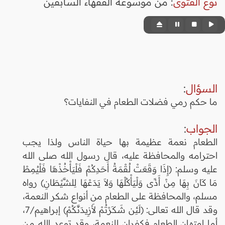
نوع الفتوى
:
من موسوعة الفقهاء السابقين
السؤال
:
ما حكم رمي فضلات الطعام في النفايات؟
الجواب
:
الطعام نعمة عظيمة بها حياة الناس ولذا يجب
احترامه والمحافظة عليه، قال رسول الله صلى الله
عليه وسلم: (إِذَا وَقَعَتْ لُقْمَةُ أَحَدِكُمْ فَلْيَأْخُذْهَا فَلْيُمِطْ
مَا كَانَ بِهَا مِنْ أَذًى وَلْيَأْكُلْهَا وَلاَ يَدَعْهَا لِلشَّيْطَانِ) رواه
مسلم، والمحافظة على الطعام من أنواع شكر النعمة،
وقد قال الله تعالى: (لَئِن شَكَرْتُمْ لأَزِيدَنَّكُمْ) إبراهيم/7،
أما امتهان الطعام فكفران للنعمة، وقد توعد الله من