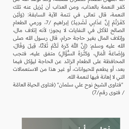
كَفر النعمة بالعذاب، ومن العذاب أن يُزيل عنه تلك
النعمة، قال تعالى في تتمة الآية السابقة: (وَلَئِن
كَفَرْتُمْ إِنَّ عَذَابِي لَشَدِيدٌ) إبراهيم /7، ورمي الطعام
الصالح للأكل في النفايات لا يجوز؛ لأنه إتلاف مال،
وإتلاف المال بغير حاجة حرام، قال رسول الله صلى
الله عليه وسلم: (إِنَّ اللَّهَ كَرِهَ لَكُمْ ثَلاَثًا، قِيلَ وَقَالَ،
وَإِضَاعَةَ الْمَالِ، وَكَثْرَةَ السُّؤَالِ) متفق عليه، فتجب
المحافظة على الطعام الزائد عن الحاجة ليؤكل فيما
بعد، أو يطعم للحيوانات، أو غير هذا من الاستعمالات
التي لا إهانة فيها لنعمة الله.
"فتاوى الشيخ نوح علي سلمان" (فتاوى الحياة العامّة
/ فتوى رقم/7)