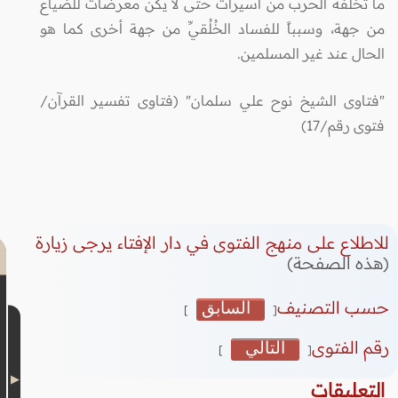
ما تُخلِّفه الحرب من أسيرات حتى لا يكنَّ معرَّضات للضياع
من جهة، وسبباً للفساد الخُلُقيِّ من جهة أخرى كما هو
الحال عند غير المسلمين.
"فتاوى الشيخ نوح علي سلمان" (فتاوى تفسير القرآن/
فتوى رقم/17)
للاطلاع على منهج الفتوى في دار الإفتاء يرجى زيارة
(هذه الصفحة)
حسب التصنيف
السابق
]
[
رقم الفتوى
التالي
]
[
التعليقات