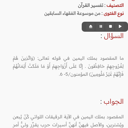
التصنيف
:
تفسير القرآن
نوع الفتوى
:
من موسوعة الفقهاء السابقين
السؤال
:
ما المقصود بملك اليمين في قوله تعالى: (وَالَّذِينَ هُمْ
لِفُرُوجِهِمْ حَافِظُونَ . إِلَّا عَلَى أَزْوَاجِهِمْ أَوْ مَا مَلَكَتْ أَيْمَانُهُمْ
فَإِنَّهُمْ غَيْرُ مَلُومِينَ) المؤمنون/5- 6.
الجواب
:
المقصود بملك اليمين في الآية الرقيقات اللواتي كُنّ يُبعن
ويُشترين، والأصل فيهنَّ أنهنَّ أسيرات حرب يقرِّر وليُّ أمر