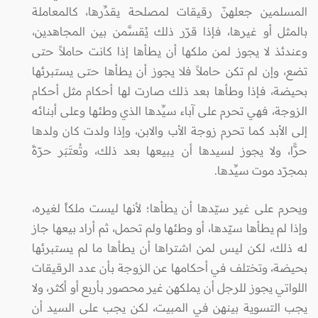
المسلمين جعلهنّ رقيقات لمصلحة يقدِّرها، كالمعاملة
بالمثل أو غيرها، فإذا قرّر ذلك يُقسَّمن بين المجاهدين،
وعندئذ لا يجوز لمن ملكها أن يطأها إذا كانت حاملاً حتى
تضع، وإن لم تكن حاملاً فلا يجوز أن يطأها حتى يستبرئها
بحيضة، فإذا وطأها بعد ذلك صارت لها أحكام مثل أحكام
الزوجة، فهي تحرم على آباء سيِّدها الذي وطئها وعلى أبنائه
إلى الأبد كما تحرم زوجة الأب والابن، وإذا ولدت كان ولدها
حرًّا، ولا يجوز لسيدها أن يبيعها بعد ذلك، وتُعتَبَر حرّةً
بمجرّد موت سيِّدها.
ويحرم على غير سيّدها أن يطأها؛ لأنها ليست ملكاً لغيره،
وإذا لم يطأها سيّدها، أو وطئها ولم تحمل، ثم أراد بيعها جاز
له ذلك، لكن ليس لمن اشتراها أن يطأها ما لم يستبرئها
بحيضة، وتختلف في أحكامها عن الزوجة بأن عدد الرقيقات
اللواتي يجوز للرجل أن يملكهن غير محصور بأربع أو أكثر، ولا
يجب التسوية بينهن في المبيت، لكن يجب على السيد أن