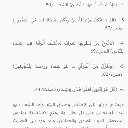
2- (وَإِذَا مَرِضْتُ فَهُوَ يَشْفِينِ) الشعراء/80.
3- (قَدْ جَاءَتْكُمْ مَوْعِظَةٌ مِنْ رَبِّكُمْ وَشِفَاءٌ لِمَا فِي الصُّدُورِ)
يونس/57.
4- (يَخْرُجُ مِنْ بُطُونِهَا شَرَابٌ مُخْتَلِفٌ أَلْوَانُهُ فِيهِ شِفَاءٌ
لِلنَّاسِ) النحل/69.
5- (وَنُنَزِّلُ مِنَ الْقُرْآنِ مَا هُوَ شِفَاءٌ وَرَحْمَةٌ لِلْمُؤْمِنِينَ)
الإسراء/82.
6- (قُلْ هُوَ لِلَّذِينَ آمَنُوا هُدًى وَشِفَاءٌ) فصلت/44.
ويحتاج قارئها إلى الإخلاص وصدق النيّة، وأما الشفاء فهو
بيد الله تعالى على كلّ حال، ولا يمنع الاستشفاء بها من
استعمال الدواء المادي والعقاقير، وقد ورد في الحديث