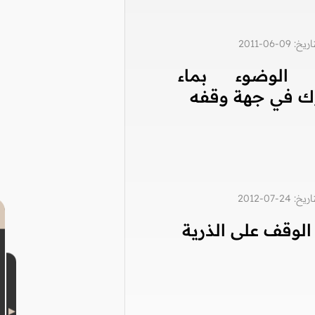
0-06-2011
 الوضوء بماء
 في جهة وقفه
2-07-2012
لوقف على الذرية